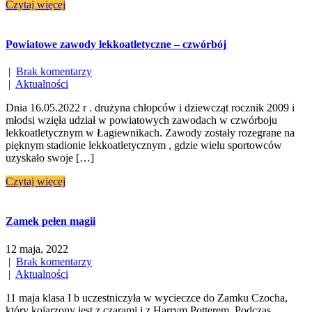
Czytaj więcej
Powiatowe zawody lekkoatletyczne – czwórbój
|
Brak komentarzy
|
Aktualności
Dnia 16.05.2022 r . drużyna chłopców i dziewcząt rocznik 2009 i
młodsi wzięła udział w powiatowych zawodach w czwórboju
lekkoatletycznym w Łagiewnikach. Zawody zostały rozegrane na
pięknym stadionie lekkoatletycznym , gdzie wielu sportowców
uzyskało swoje […]
Czytaj więcej
Zamek pełen magii
12 maja, 2022
|
Brak komentarzy
|
Aktualności
11 maja klasa I b uczestniczyła w wycieczce do Zamku Czocha,
który kojarzony jest z czarami i z Harrym Potterem. Podczas