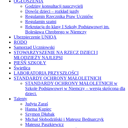
OGŁOSZENIA
Godziny konsultacji nauczycieli
Dowóz dzieci – rozkład jazdy
Regulamin Rzecznika Praw Uczniów
Regulamin szatni
Rekrutacja do klasy I Szkoły Podstawowej im.
Bolesława Chrobrego w Niemczy
Ubezpieczenie UNIQA
RODO
Samorząd Uczniowski
STOWARZYSZENIE NA RZECZ DZIECI I
MŁODZIEŻY NAJLEPSI
PIEŚŃ SZKOŁY
Świetlica
LABORATORIA PRZYSZŁOŚCI
STANDARDY OCHRONY MAŁOLETNICH
STANDARDY OCHRONY MAŁOLETNICH w
Szkole Podstawowej w Niemczy – wersja skrócona dla
dzieci.
Talenty
Judyta Zaraś
Hanna Kupiec
Szymon Dłubak
Michał Słobodziński i Mateusz Bednarczyk
Mateusz Paszkiewicz