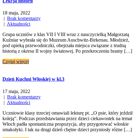
Lekcja historii
18 maja, 2022
|
Brak komentarzy
|
Aktualności
Grupa uczniów z klas VII I VIII wraz z nauczycielką Małgorzatą
Kuźniar wybrała się do Muzeum Auschwitz-Birkenau. Młodzież,
pod opieką przewodniczki, obejrzała miejsca związane z trudną
historią z okresu II wojny światowej. Po przekroczeniu bramy […]
Czytaj więcej
Dzień Kuchni Włoskiej w kl.3
17 maja, 2022
|
Brak komentarzy
|
Aktualności
Uczniowie klasy trzeciej omawiali lekturę pt. „O psie, który jeździł
koleją”. Podczas przedstawiania przez dzieci ciekawostek na temat
Włoch padła spontaniczna propozycja, aby przygotować włoskie
smakołyki. I tak na drugi dzień chętne dzieci przyniosły różne […]