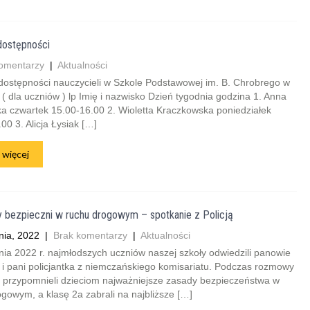
dostępności
omentarzy
|
Aktualności
dostępności nauczycieli w Szkole Podstawowej im. B. Chrobrego w
 dla uczniów ) lp Imię i nazwisko Dzień tygodnia godzina 1. Anna
a czwartek 15.00-16.00 2. Wioletta Kraczkowska poniedziałek
00 3. Alicja Łysiak […]
 więcej
 bezpieczni w ruchu drogowym – spotkanie z Policją
nia, 2022
|
Brak komentarzy
|
Aktualności
ia 2022 r. najmłodszych uczniów naszej szkoły odwiedzili panowie
i i pani policjantka z niemczańskiego komisariatu. Podczas rozmowy
i przypomnieli dzieciom najważniejsze zasady bezpieczeństwa w
gowym, a klasę 2a zabrali na najbliższe […]