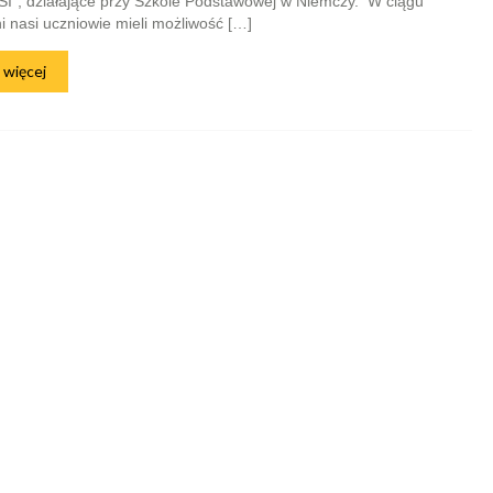
I”, działające przy Szkole Podstawowej w Niemczy. W ciągu
 nasi uczniowie mieli możliwość […]
 więcej