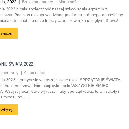
nia, 2022
|
Brak komentarzy
|
Aktualności
ia 2022 r. cała społeczność naszej szkoły zdała egzamin z
eństwa. Podczas niezapowiedzianego alarmu próbnego opuściliśmy
niecałe 5 minut. To dużo lepszy czas niż w roku ubiegłym. Brawo!
 więcej
NIE ŚWIATA 2022
omentarzy
|
Aktualności
nia 2022 r. odbyła się w naszej szkole akcja SPRZĄTANIE ŚWIATA.
ku hasłem przewodnim akcji było hasło WSZYSTKIE ŚMIECI
! Wszyscy uczniowie wyruszyli, aby uporządkować teren szkoły i
ajmłodsi, po […]
 więcej