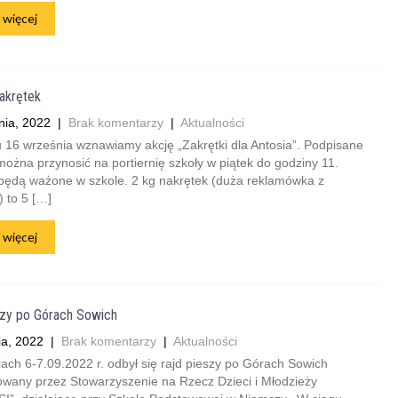
 więcej
akrętek
nia, 2022
|
Brak komentarzy
|
Aktualności
 16 września wznawiamy akcję „Zakrętki dla Antosia”. Podpisane
można przynosić na portiernię szkoły w piątek do godziny 11.
 będą ważone w szkole. 2 kg nakrętek (duża reklamówka z
) to 5 […]
 więcej
szy po Górach Sowich
ia, 2022
|
Brak komentarzy
|
Aktualności
 6-7.09.2022 r. odbył się rajd pieszy po Górach Sowich
owany przez Stowarzyszenie na Rzecz Dzieci i Młodzieży