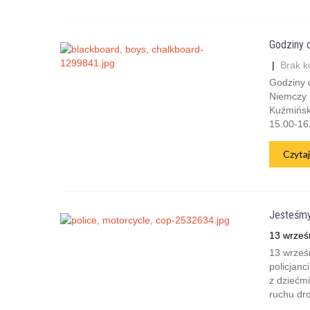
Godziny 
|
Brak k
Godziny 
Niemczy (
Kuźmińsk
15.00-16.
Czytaj
Jesteśmy
13 wrześ
13 wrześn
policjanc
z dziećm
ruchu dro