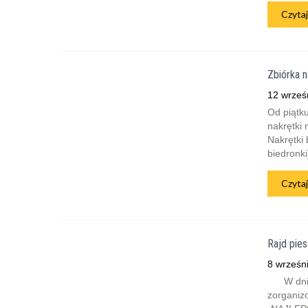
Czytaj
Zbiórka n
12 wrześ
Od piątku
nakrętki 
Nakrętki
biedronki
Czytaj
Rajd pie
8 wrześn
W dniach
zorganiz