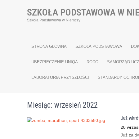
SZKOŁA PODSTAWOWA W NI
Szkoła Podstawowa w Niemczy
STRONA GŁÓWNA
SZKOŁA PODSTAWOWA
DO
UBEZPIECZENIE UNIQA
RODO
SAMORZĄD UCZ
LABORATORIA PRZYSZŁOŚCI
STANDARDY OCHRO
Miesiąc:
wrzesień 2022
Już wkró
28 wrześ
Już za dw