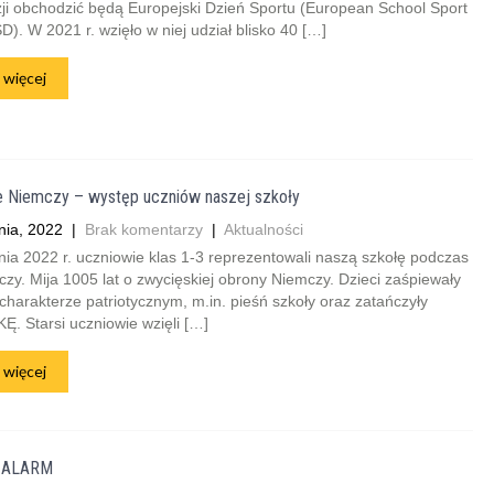
Azji obchodzić będą Europejski Dzień Sportu (European School Sport
). W 2021 r. wzięło w niej udział blisko 40 […]
 więcej
e Niemczy – występ uczniów naszej szkoły
nia, 2022
|
Brak komentarzy
|
Aktualności
ia 2022 r. uczniowie klas 1-3 reprezentowali naszą szkołę podczas
zy. Mija 1005 lat o zwycięskiej obrony Niemczy. Dzieci zaśpiewały
charakterze patriotycznym, m.in. pieśń szkoły oraz zatańczyły
. Starsi uczniowie wzięli […]
 więcej
 ALARM