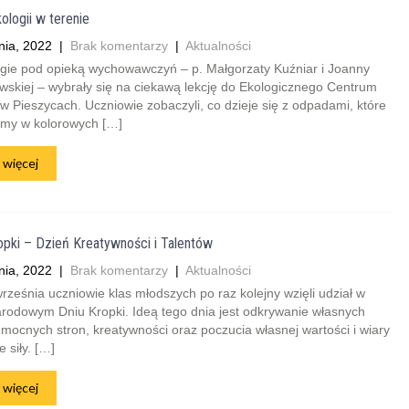
ologii w terenie
nia, 2022
|
Brak komentarzy
|
Aktualności
ugie pod opieką wychowawczyń – p. Małgorzaty Kuźniar i Joanny
skiej – wybrały się na ciekawą lekcję do Ekologicznego Centrum
 Pieszycach. Uczniowie zobaczyli, co dzieje się z odpadami, które
my w kolorowych […]
 więcej
opki – Dzień Kreatywności i Talentów
nia, 2022
|
Brak komentarzy
|
Aktualności
rześnia uczniowie klas młodszych po raz kolejny wzięli udział w
rodowym Dniu Kropki. Ideą tego dnia jest odkrywanie własnych
 mocnych stron, kreatywności oraz poczucia własnej wartości i wiary
 siły. […]
 więcej