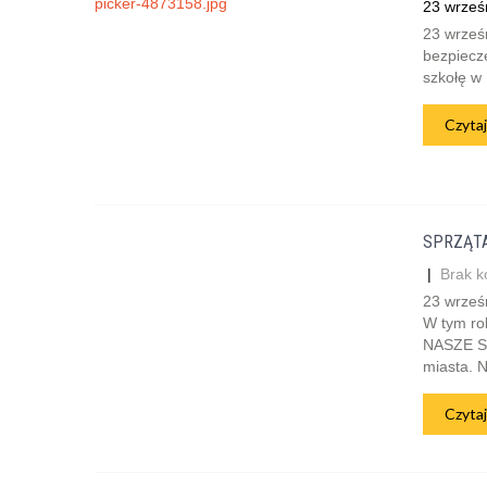
23 wrześ
23 wrześn
bezpiecz
szkołę w 
Czytaj
SPRZĄTA
|
Brak k
23 wrześ
W tym ro
NASZE SĄ
miasta. N
Czytaj