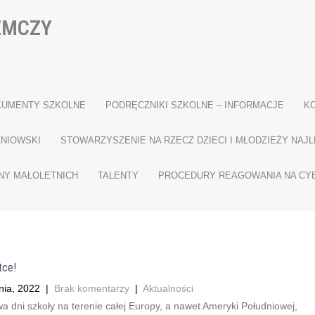
EMCZY
KUMENTY SZKOLNE
PODRĘCZNIKI SZKOLNE – INFORMACJE
K
NIOWSKI
STOWARZYSZENIE NA RZECZ DZIECI I MŁODZIEŻY NAJL
NY MAŁOLETNICH
TALENTY
PROCEDURY REAGOWANIA NA C
tce!
nia, 2022
|
Brak komentarzy
|
Aktualności
a dni szkoły na terenie całej Europy, a nawet Ameryki Południowej,