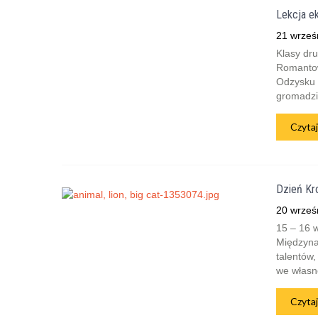
Lekcja ek
21 wrześ
Klasy dr
Romantow
Odzysku w
gromadzi
Czytaj
Dzień Kr
20 wrześ
15 – 16 w
Międzyna
talentów,
we własne
Czytaj