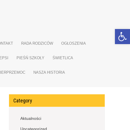
Open toolbar
ONTAKT
RADA RODZICÓW
OGŁOSZENIA
EPSI
PIEŚŃ SZKOŁY
ŚWIETLICA
YBERPRZEMOC
NASZA HISTORIA
Category
Aktualności
Uncategorized