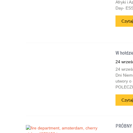
Afryki i 
Day- ESSD
Czytaj
W hołdzi
24 wrześ
24 wrześn
Dni Niemc
utwory o 
POLECZKĘ
Czytaj
PRÓBNY