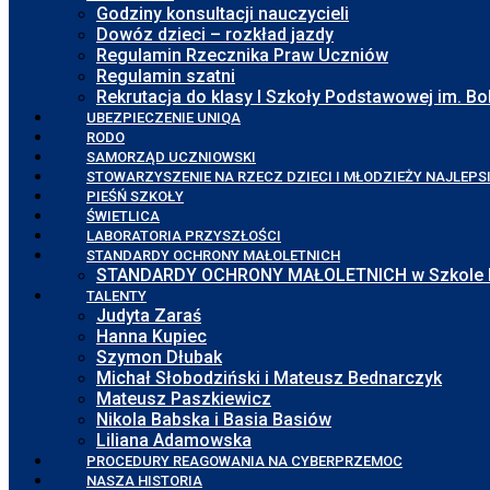
Godziny konsultacji nauczycieli
Dowóz dzieci – rozkład jazdy
Regulamin Rzecznika Praw Uczniów
Regulamin szatni
Rekrutacja do klasy I Szkoły Podstawowej im. 
UBEZPIECZENIE UNIQA
RODO
SAMORZĄD UCZNIOWSKI
STOWARZYSZENIE NA RZECZ DZIECI I MŁODZIEŻY NAJLEPS
PIEŚŃ SZKOŁY
ŚWIETLICA
LABORATORIA PRZYSZŁOŚCI
STANDARDY OCHRONY MAŁOLETNICH
STANDARDY OCHRONY MAŁOLETNICH w Szkole Pod
TALENTY
Judyta Zaraś
Hanna Kupiec
Szymon Dłubak
Michał Słobodziński i Mateusz Bednarczyk
Mateusz Paszkiewicz
Nikola Babska i Basia Basiów
Liliana Adamowska
PROCEDURY REAGOWANIA NA CYBERPRZEMOC
NASZA HISTORIA