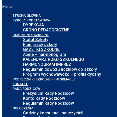
Menu
STRONA GŁÓWNA
SZKOŁA PODSTAWOWA
DYREKCJA
GRONO PEDAGOGICZNE
DOKUMENTY SZKOLNE
Statut Szkoły
Plan pracy szkoły
GAZETKI SZKOLNE
Apele – harmonogram
KALENDARZ ROKU SZKOLNEGO
HARMONOGRAM IMPREZ
Regulamin dowozu uczniów do szkoły
Program wychowawczo – profilaktyczny
PODRĘCZNIKI SZKOLNE – INFORMACJE
KONTAKT
RADA RODZICÓW
Prezydium Rady Rodziców
Konto Rady Rodziców
Regulamin Rady Rodziców
OGŁOSZENIA
Godziny konsultacji nauczycieli