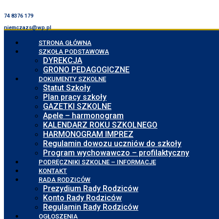
74 8376 179
niemczazs@wp.pl
STRONA GŁÓWNA
SZKOŁA PODSTAWOWA
DYREKCJA
GRONO PEDAGOGICZNE
DOKUMENTY SZKOLNE
Statut Szkoły
Plan pracy szkoły
GAZETKI SZKOLNE
Apele – harmonogram
KALENDARZ ROKU SZKOLNEGO
HARMONOGRAM IMPREZ
Regulamin dowozu uczniów do szkoły
Program wychowawczo – profilaktyczny
PODRĘCZNIKI SZKOLNE – INFORMACJE
KONTAKT
RADA RODZICÓW
Prezydium Rady Rodziców
Konto Rady Rodziców
Regulamin Rady Rodziców
OGŁOSZENIA