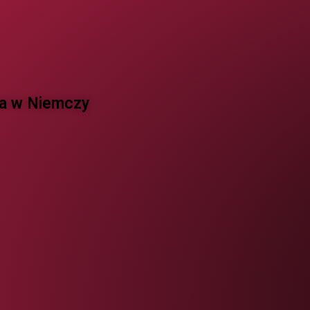
 w Niemczy ​