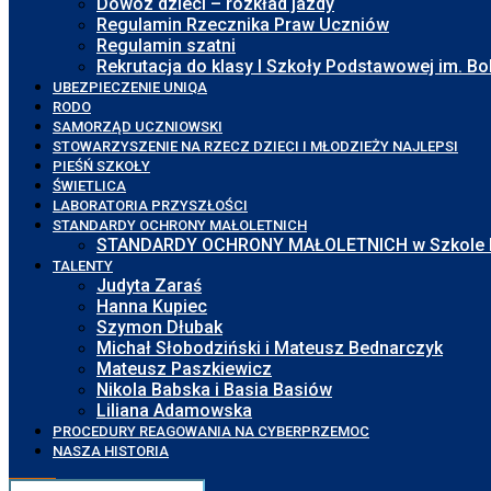
Dowóz dzieci – rozkład jazdy
Regulamin Rzecznika Praw Uczniów
Regulamin szatni
Rekrutacja do klasy I Szkoły Podstawowej im. 
UBEZPIECZENIE UNIQA
RODO
SAMORZĄD UCZNIOWSKI
STOWARZYSZENIE NA RZECZ DZIECI I MŁODZIEŻY NAJLEPSI
PIEŚŃ SZKOŁY
ŚWIETLICA
LABORATORIA PRZYSZŁOŚCI
STANDARDY OCHRONY MAŁOLETNICH
STANDARDY OCHRONY MAŁOLETNICH w Szkole Pod
TALENTY
Judyta Zaraś
Hanna Kupiec
Szymon Dłubak
Michał Słobodziński i Mateusz Bednarczyk
Mateusz Paszkiewicz
Nikola Babska i Basia Basiów
Liliana Adamowska
PROCEDURY REAGOWANIA NA CYBERPRZEMOC
NASZA HISTORIA