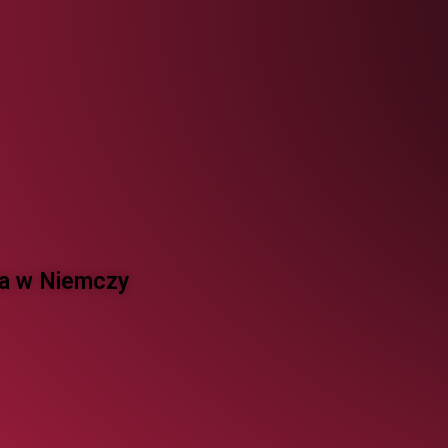
 w Niemczy ​