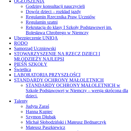
OGŁOSZENIA
Godziny konsultacji nauczycieli
Dowóz dzieci – rozkład jazdy
Regulamin Rzecznika Praw Uczniów
Regulamin szatni
Rekrutacja do klasy I Szkoły Podstawowej im.
Bolesława Chrobrego w Niemczy
Ubezpieczenie UNIQA
RODO
Samorząd Uczniowski
STOWARZYSZENIE NA RZECZ DZIECI I
MŁODZIEŻY NAJLEPSI
PIEŚŃ SZKOŁY
Świetlica
LABORATORIA PRZYSZŁOŚCI
STANDARDY OCHRONY MAŁOLETNICH
STANDARDY OCHRONY MAŁOLETNICH w
Szkole Podstawowej w Niemczy – wersja skrócona dla
dzieci.
Talenty
Judyta Zaraś
Hanna Kupiec
Szymon Dłubak
Michał Słobodziński i Mateusz Bednarczyk
Mateusz Paszkiewicz