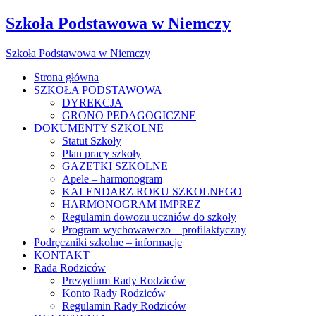
Szkoła Podstawowa w Niemczy
Szkoła Podstawowa w Niemczy
Strona główna
SZKOŁA PODSTAWOWA
DYREKCJA
GRONO PEDAGOGICZNE
DOKUMENTY SZKOLNE
Statut Szkoły
Plan pracy szkoły
GAZETKI SZKOLNE
Apele – harmonogram
KALENDARZ ROKU SZKOLNEGO
HARMONOGRAM IMPREZ
Regulamin dowozu uczniów do szkoły
Program wychowawczo – profilaktyczny
Podręczniki szkolne – informacje
KONTAKT
Rada Rodziców
Prezydium Rady Rodziców
Konto Rady Rodziców
Regulamin Rady Rodziców