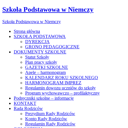
Szkoła Podstawowa w Niemczy
Szkoła Podstawowa w Niemczy
Strona główna
SZKOŁA PODSTAWOWA
DYREKCJA
GRONO PEDAGOGICZNE
DOKUMENTY SZKOLNE
Statut Szkoły
Plan pracy szkoły
GAZETKI SZKOLNE
Apele – harmonogram
KALENDARZ ROKU SZKOLNEGO
HARMONOGRAM IMPREZ
Regulamin dowozu uczniów do szkoły
Program wychowawczo – profilaktyczny
Podręczniki szkolne – informacje
KONTAKT
Rada Rodziców
Prezydium Rady Rodziców
Konto Rady Rodziców
Regulamin Rady Rodziców