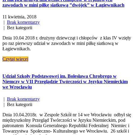
zawodach w mini piłkę siatkową ”dwójek” w Łagiewnikach
11 kwietnia, 2018
|
Brak komentarzy
| Bez kategorii
Dnia 10.04 2018 r. drużyny dziewcząt i chłopców z klas IV wzięły
po raz pierwszy udział w zawodach w mini piłkę siatkową w
Łagiewnikach.
Czytaj więcej
Udział Szkoły Podstawowej im. Bolesława Chrobrego w
Niemczy w VII Przeglądzie Twórczości w Języku Niemieckim
we Wrocławiu
|
Brak komentarzy
| Bez kategorii
Dnia 10.04.2018r. w Zespole Szkół nr 14 we Wrocławiu odbył się
międzyszkolny Przegląd Twórczości w Języku Niemieckim, pod
patronatem Konsula Generalnego Republiki Federalnej Niemiec i
Towarzystwa Społeczno- Kulturalnego we Wrocławiu. 26 szkół i