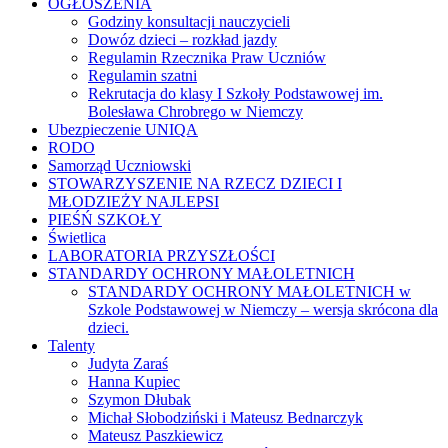
OGŁOSZENIA
Godziny konsultacji nauczycieli
Dowóz dzieci – rozkład jazdy
Regulamin Rzecznika Praw Uczniów
Regulamin szatni
Rekrutacja do klasy I Szkoły Podstawowej im.
Bolesława Chrobrego w Niemczy
Ubezpieczenie UNIQA
RODO
Samorząd Uczniowski
STOWARZYSZENIE NA RZECZ DZIECI I
MŁODZIEŻY NAJLEPSI
PIEŚŃ SZKOŁY
Świetlica
LABORATORIA PRZYSZŁOŚCI
STANDARDY OCHRONY MAŁOLETNICH
STANDARDY OCHRONY MAŁOLETNICH w
Szkole Podstawowej w Niemczy – wersja skrócona dla
dzieci.
Talenty
Judyta Zaraś
Hanna Kupiec
Szymon Dłubak
Michał Słobodziński i Mateusz Bednarczyk
Mateusz Paszkiewicz