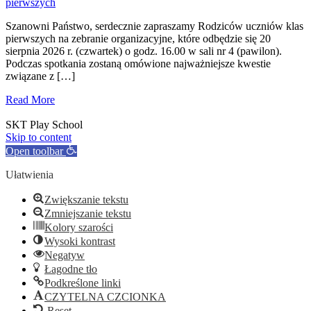
pierwszych
Szanowni Państwo, serdecznie zapraszamy Rodziców uczniów klas
pierwszych na zebranie organizacyjne, które odbędzie się 20
sierpnia 2026 r. (czwartek) o godz. 16.00 w sali nr 4 (pawilon).
Podczas spotkania zostaną omówione najważniejsze kwestie
związane z […]
Read More
SKT Play School
Skip to content
Open toolbar
Ułatwienia
Zwiększanie tekstu
Zmniejszanie tekstu
Kolory szarości
Wysoki kontrast
Negatyw
Łagodne tło
Podkreślone linki
CZYTELNA CZCIONKA
Reset