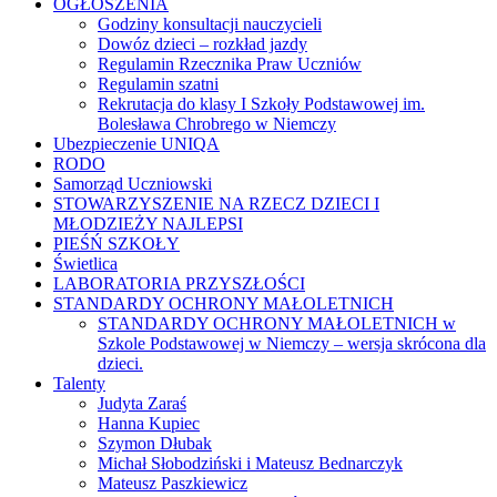
OGŁOSZENIA
Godziny konsultacji nauczycieli
Dowóz dzieci – rozkład jazdy
Regulamin Rzecznika Praw Uczniów
Regulamin szatni
Rekrutacja do klasy I Szkoły Podstawowej im.
Bolesława Chrobrego w Niemczy
Ubezpieczenie UNIQA
RODO
Samorząd Uczniowski
STOWARZYSZENIE NA RZECZ DZIECI I
MŁODZIEŻY NAJLEPSI
PIEŚŃ SZKOŁY
Świetlica
LABORATORIA PRZYSZŁOŚCI
STANDARDY OCHRONY MAŁOLETNICH
STANDARDY OCHRONY MAŁOLETNICH w
Szkole Podstawowej w Niemczy – wersja skrócona dla
dzieci.
Talenty
Judyta Zaraś
Hanna Kupiec
Szymon Dłubak
Michał Słobodziński i Mateusz Bednarczyk
Mateusz Paszkiewicz