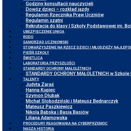
Godziny konsultacji nauczycieli
Dowóz dzieci – rozkład jazdy
Regulamin Rzecznika Praw Uczniów
Regulamin szatni
Rekrutacja do klasy I Szkoły Podstawowej im. 
UBEZPIECZENIE UNIQA
RODO
SAMORZĄD UCZNIOWSKI
STOWARZYSZENIE NA RZECZ DZIECI I MŁODZIEŻY NAJLEPS
PIEŚŃ SZKOŁY
ŚWIETLICA
LABORATORIA PRZYSZŁOŚCI
STANDARDY OCHRONY MAŁOLETNICH
STANDARDY OCHRONY MAŁOLETNICH w Szkole Pod
TALENTY
Judyta Zaraś
Hanna Kupiec
Szymon Dłubak
Michał Słobodziński i Mateusz Bednarczyk
Mateusz Paszkiewicz
Nikola Babska i Basia Basiów
Liliana Adamowska
PROCEDURY REAGOWANIA NA CYBERPRZEMOC
NASZA HISTORIA