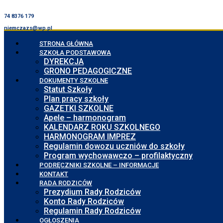
74 8376 179
niemczazs@wp.pl
STRONA GŁÓWNA
SZKOŁA PODSTAWOWA
DYREKCJA
GRONO PEDAGOGICZNE
DOKUMENTY SZKOLNE
Statut Szkoły
Plan pracy szkoły
GAZETKI SZKOLNE
Apele – harmonogram
KALENDARZ ROKU SZKOLNEGO
HARMONOGRAM IMPREZ
Regulamin dowozu uczniów do szkoły
Program wychowawczo – profilaktyczny
PODRĘCZNIKI SZKOLNE – INFORMACJE
KONTAKT
RADA RODZICÓW
Prezydium Rady Rodziców
Konto Rady Rodziców
Regulamin Rady Rodziców
OGŁOSZENIA