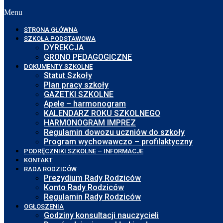
Menu
STRONA GŁÓWNA
SZKOŁA PODSTAWOWA
DYREKCJA
GRONO PEDAGOGICZNE
DOKUMENTY SZKOLNE
Statut Szkoły
Plan pracy szkoły
GAZETKI SZKOLNE
Apele – harmonogram
KALENDARZ ROKU SZKOLNEGO
HARMONOGRAM IMPREZ
Regulamin dowozu uczniów do szkoły
Program wychowawczo – profilaktyczny
PODRĘCZNIKI SZKOLNE – INFORMACJE
KONTAKT
RADA RODZICÓW
Prezydium Rady Rodziców
Konto Rady Rodziców
Regulamin Rady Rodziców
OGŁOSZENIA
Godziny konsultacji nauczycieli