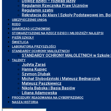
Dowóz dzieci – rozkład jazdy
Regulamin Rzecznika Praw Uczniów
Regulamin szatni
Rekrutacja do klasy I Szkoły Podstawowej im. 
UBEZPIECZENIE UNIQA
RODO
SAMORZĄD UCZNIOWSKI
STOWARZYSZENIE NA RZECZ DZIECI I MŁODZIEŻY NAJLEPSI
PIEŚŃ SZKOŁY
ŚWIETLICA
LABORATORIA PRZYSZŁOŚCI
STANDARDY OCHRONY MAŁOLETNICH
STANDARDY OCHRONY MAŁOLETNICH w Szkole Pod
TALENTY
Judyta Zaraś
Hanna Kupiec
Szymon Dłubak
Michał Słobodziński i Mateusz Bednarczyk
Mateusz Paszkiewicz
Nikola Babska i Basia Basiów
Liliana Adamowska
PROCEDURY REAGOWANIA NA CYBERPRZEMOC
NASZA HISTORIA