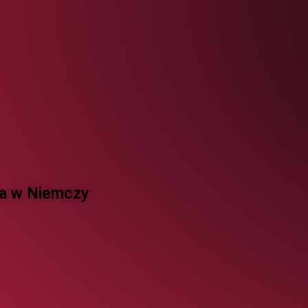
 w Niemczy ​