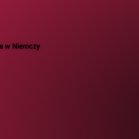
 w Niemczy ​