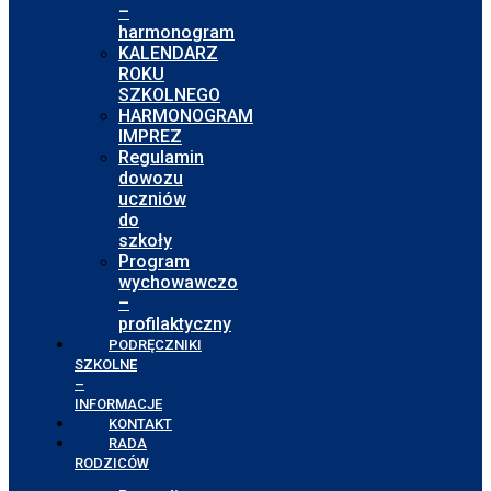
–
harmonogram
KALENDARZ
ROKU
SZKOLNEGO
HARMONOGRAM
IMPREZ
Regulamin
dowozu
uczniów
do
szkoły
Program
wychowawczo
–
profilaktyczny
PODRĘCZNIKI
SZKOLNE
–
INFORMACJE
KONTAKT
RADA
RODZICÓW