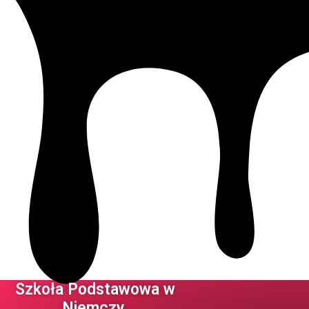
Szkoła Podstawowa w
Niemczy ​