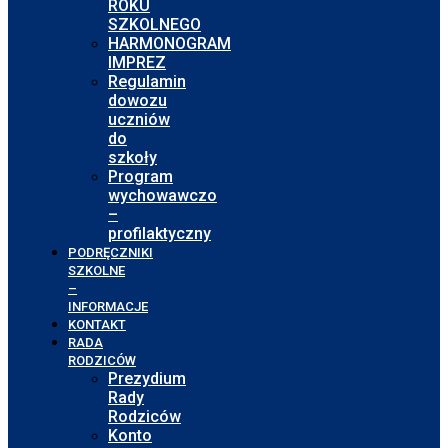
ROKU
SZKOLNEGO
HARMONOGRAM
IMPREZ
Regulamin
dowozu
uczniów
do
szkoły
Program
wychowawczo
–
profilaktyczny
PODRĘCZNIKI
SZKOLNE
–
INFORMACJE
KONTAKT
RADA
RODZICÓW
Prezydium
Rady
Rodziców
Konto