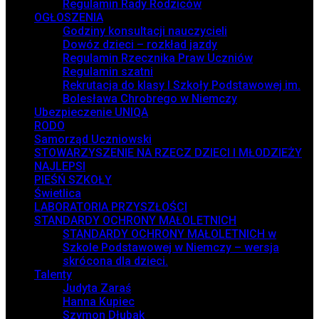
Regulamin Rady Rodziców
OGŁOSZENIA
Godziny konsultacji nauczycieli
Dowóz dzieci – rozkład jazdy
Regulamin Rzecznika Praw Uczniów
Regulamin szatni
Rekrutacja do klasy I Szkoły Podstawowej im.
Bolesława Chrobrego w Niemczy
Ubezpieczenie UNIQA
RODO
Samorząd Uczniowski
STOWARZYSZENIE NA RZECZ DZIECI I MŁODZIEŻY
NAJLEPSI
PIEŚŃ SZKOŁY
Świetlica
LABORATORIA PRZYSZŁOŚCI
STANDARDY OCHRONY MAŁOLETNICH
STANDARDY OCHRONY MAŁOLETNICH w
Szkole Podstawowej w Niemczy – wersja
skrócona dla dzieci.
Talenty
Judyta Zaraś
Hanna Kupiec
Szymon Dłubak