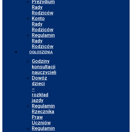
Prezydium
Rady
Rodziców
Konto
Rady
Rodziców
Regulamin
Rady
Rodziców
OGŁOSZENIA
Godziny
konsultacji
nauczycieli
Dowóz
dzieci
–
rozkład
jazdy
Regulamin
Rzecznika
Praw
Uczniów
Regulamin