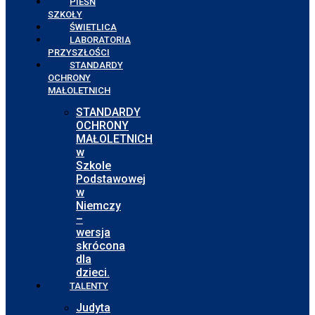
PIEŚŃ
SZKOŁY
ŚWIETLICA
LABORATORIA
PRZYSZŁOŚCI
STANDARDY
OCHRONY
MAŁOLETNICH
STANDARDY
OCHRONY
MAŁOLETNICH
w
Szkole
Podstawowej
w
Niemczy
–
wersja
skrócona
dla
dzieci.
TALENTY
Judyta