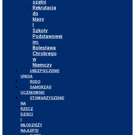
szatni
Rekrutacja
do
klasy
I
Szkoły
Podstawowej
im.
Bolesława
Chrobrego
w
Niemczy
UBEZPIECZENIE
UNIQA
RODO
SAMORZĄD
UCZNIOWSKI
STOWARZYSZENIE
NA
RZECZ
DZIECI
I
MŁODZIEŻY
NAJLEPSI