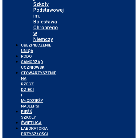
Szkoły
Podstawowej
im.
Bolesława
Chrobrego
w
Niemczy
UBEZPIECZENIE
UNIQA
RODO
SAMORZĄD
UCZNIOWSKI
STOWARZYSZENIE
NA
RZECZ
DZIECI
I
MŁODZIEŻY
NAJLEPSI
PIEŚŃ
SZKOŁY
ŚWIETLICA
LABORATORIA
PRZYSZŁOŚCI