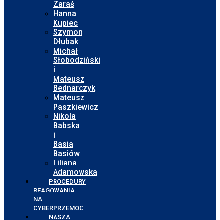
Zaraś
Hanna
Kupiec
Szymon
Dłubak
Michał
Słobodziński
i
Mateusz
Bednarczyk
Mateusz
Paszkiewicz
Nikola
Babska
i
Basia
Basiów
Liliana
Adamowska
PROCEDURY
REAGOWANIA
NA
CYBERPRZEMOC
NASZA