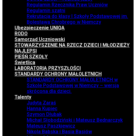
Regulamin Rzecznika Praw Uczniów
Regulamin szatni
Rekrutacja do klasy I Szkoły Podstawowej im.
Bolesława Chrobrego w Niemczy
Ubezpieczenie UNIQA
RODO
Samorząd Uczniowski
STOWARZYSZENIE NA RZECZ DZIECI I MŁODZIEŻY
NAJLEPSI
PIEŚŃ SZKOŁY
Świetlica
LABORATORIA PRZYSZŁOŚCI
STANDARDY OCHRONY MAŁOLETNICH
STANDARDY OCHRONY MAŁOLETNICH w
Szkole Podstawowej w Niemczy – wersja
skrócona dla dzieci.
Talenty
Judyta Zaraś
Hanna Kupiec
Szymon Dłubak
Michał Słobodziński i Mateusz Bednarczyk
Mateusz Paszkiewicz
Nikola Babska i Basia Basiów