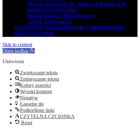
Michał Słobodziński i Mateusz Bednarczyk
Mateusz Paszkiewicz
Nikola Babska i Basia Basiów
Liliana Adamowska
PROCEDURY REAGOWANIA NA CYBERPRZEMOC
NASZA HISTORIA
Skip to content
Open toolbar
Ułatwienia
Zwiększanie tekstu
Zmniejszanie tekstu
Kolory szarości
Wysoki kontrast
Negatyw
Łagodne tło
Podkreślone linki
CZYTELNA CZCIONKA
Reset