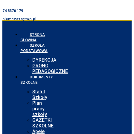
74 8376 179
niemczazs@wp.pl
STRONA
GŁÓWNA
SZKOŁA
PODSTAWOWA
DYREKCJA
GRONO
PEDAGOGICZNE
DOKUMENTY
SZKOLNE
Statut
Szkoły
Plan
pracy
szkoły
GAZETKI
SZKOLNE
Apele