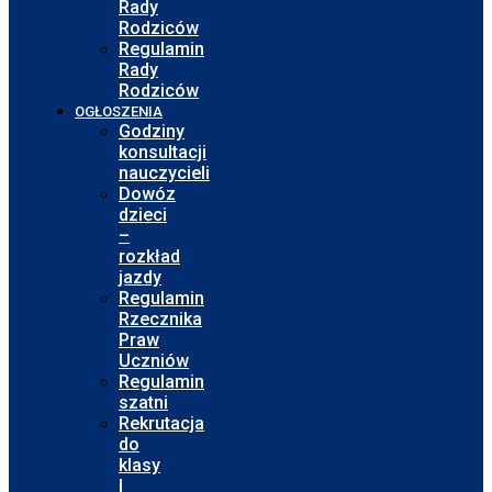
Rady
Rodziców
Regulamin
Rady
Rodziców
OGŁOSZENIA
Godziny
konsultacji
nauczycieli
Dowóz
dzieci
–
rozkład
jazdy
Regulamin
Rzecznika
Praw
Uczniów
Regulamin
szatni
Rekrutacja
do
klasy
I