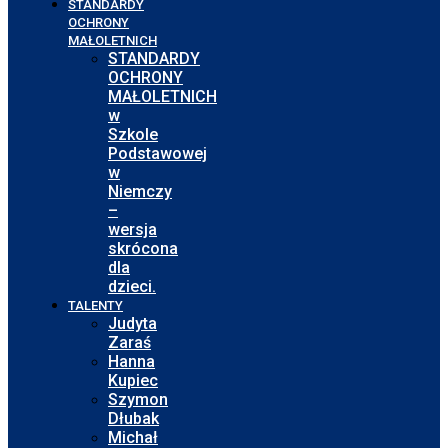
STANDARDY
OCHRONY
MAŁOLETNICH
STANDARDY
OCHRONY
MAŁOLETNICH
w
Szkole
Podstawowej
w
Niemczy
–
wersja
skrócona
dla
dzieci.
TALENTY
Judyta
Zaraś
Hanna
Kupiec
Szymon
Dłubak
Michał