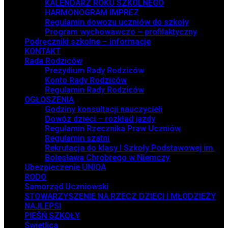
KALENDARZ ROKU SZKOLNEGO
HARMONOGRAM IMPREZ
Regulamin dowozu uczniów do szkoły
Program wychowawczo – profilaktyczny
Podręczniki szkolne – informacje
KONTAKT
Rada Rodziców
Prezydium Rady Rodziców
Konto Rady Rodziców
Regulamin Rady Rodziców
OGŁOSZENIA
Godziny konsultacji nauczycieli
Dowóz dzieci – rozkład jazdy
Regulamin Rzecznika Praw Uczniów
Regulamin szatni
Rekrutacja do klasy I Szkoły Podstawowej im.
Bolesława Chrobrego w Niemczy
Ubezpieczenie UNIQA
RODO
Samorząd Uczniowski
STOWARZYSZENIE NA RZECZ DZIECI I MŁODZIEŻY
NAJLEPSI
PIEŚŃ SZKOŁY
Świetlica