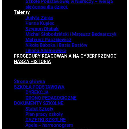
Szkole Podstawowej w Niemczy – wersja
skrócona dla dzieci.
Talenty
Judyta Zaraś
Hanna Kupiec
Szymon Dłubak
Michał Słobodziński i Mateusz Bednarczyk
Mateusz Paszkiewicz
Nikola Babska i Basia Basiów
Liliana Adamowska
PROCEDURY REAGOWANIA NA CYBERPRZEMOC
NASZA HISTORIA
Menu
Strona główna
SZKOŁA PODSTAWOWA
DYREKCJA
GRONO PEDAGOGICZNE
DOKUMENTY SZKOLNE
Statut Szkoły
Plan pracy szkoły
GAZETKI SZKOLNE
Apele – harmonogram