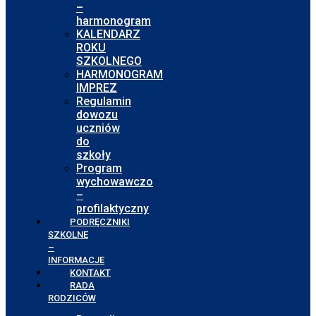
–
harmonogram
KALENDARZ
ROKU
SZKOLNEGO
HARMONOGRAM
IMPREZ
Regulamin
dowozu
uczniów
do
szkoły
Program
wychowawczo
–
profilaktyczny
PODRĘCZNIKI
SZKOLNE
–
INFORMACJE
KONTAKT
RADA
RODZICÓW