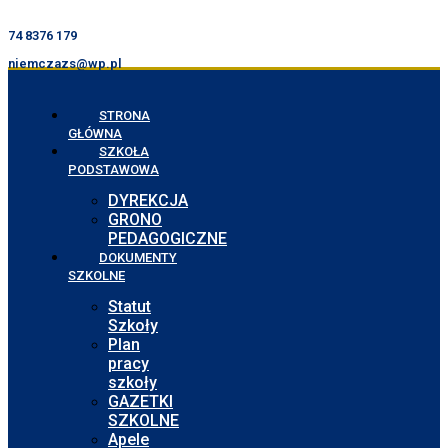
74 8376 179
niemczazs@wp.pl
STRONA
GŁÓWNA
SZKOŁA
PODSTAWOWA
DYREKCJA
GRONO
PEDAGOGICZNE
DOKUMENTY
SZKOLNE
Statut
Szkoły
Plan
pracy
szkoły
GAZETKI
SZKOLNE
Apele