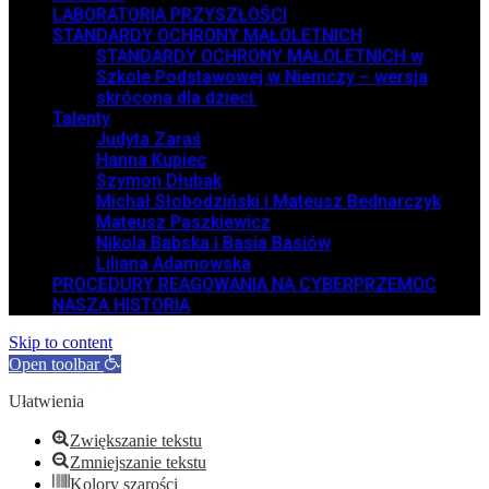
LABORATORIA PRZYSZŁOŚCI
STANDARDY OCHRONY MAŁOLETNICH
STANDARDY OCHRONY MAŁOLETNICH w
Szkole Podstawowej w Niemczy – wersja
skrócona dla dzieci.
Talenty
Judyta Zaraś
Hanna Kupiec
Szymon Dłubak
Michał Słobodziński i Mateusz Bednarczyk
Mateusz Paszkiewicz
Nikola Babska i Basia Basiów
Liliana Adamowska
PROCEDURY REAGOWANIA NA CYBERPRZEMOC
NASZA HISTORIA
Skip to content
Open toolbar
Ułatwienia
Zwiększanie tekstu
Zmniejszanie tekstu
Kolory szarości