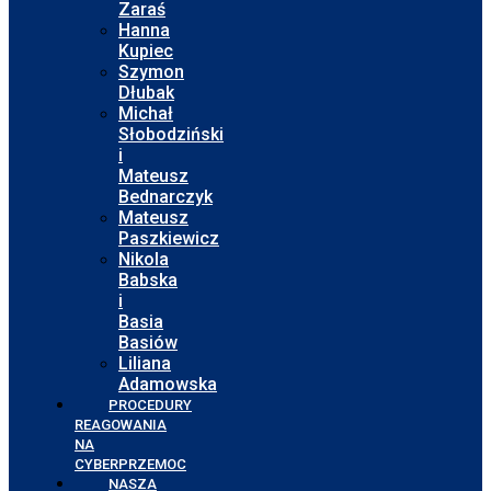
Zaraś
Hanna
Kupiec
Szymon
Dłubak
Michał
Słobodziński
i
Mateusz
Bednarczyk
Mateusz
Paszkiewicz
Nikola
Babska
i
Basia
Basiów
Liliana
Adamowska
PROCEDURY
REAGOWANIA
NA
CYBERPRZEMOC
NASZA