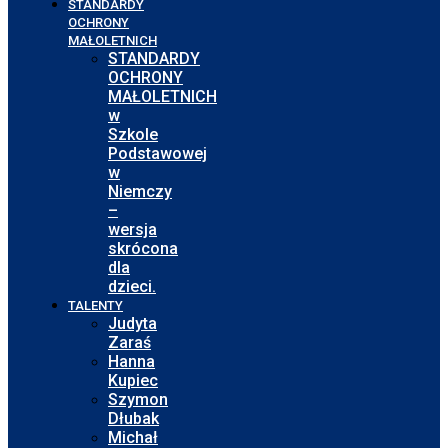
STANDARDY
OCHRONY
MAŁOLETNICH
STANDARDY
OCHRONY
MAŁOLETNICH
w
Szkole
Podstawowej
w
Niemczy
–
wersja
skrócona
dla
dzieci.
TALENTY
Judyta
Zaraś
Hanna
Kupiec
Szymon
Dłubak
Michał