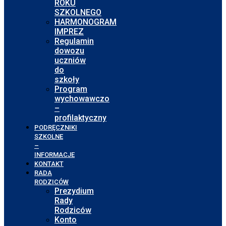
ROKU
SZKOLNEGO
HARMONOGRAM
IMPREZ
Regulamin
dowozu
uczniów
do
szkoły
Program
wychowawczo
–
profilaktyczny
PODRĘCZNIKI
SZKOLNE
–
INFORMACJE
KONTAKT
RADA
RODZICÓW
Prezydium
Rady
Rodziców
Konto