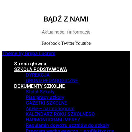
BĄDŹ Z NAMI
Aktualności i informacje
Facebook
Twitter
Youtube
Theme by Grupa Lucrum
Strona główna
SZKOŁA PODSTAWOWA
DYREKCJA
GRONO PEDAGOGICZNE
DOKUMENTY SZKOLNE
Statut Szkoły
Plan pracy szkoły
GAZETKI SZKOLNE
Apele – harmonogram
KALENDARZ ROKU SZKOLNEGO
HARMONOGRAM IMPREZ
Regulamin dowozu uczniów do szkoły
Program wychowawczo – profilaktyczny