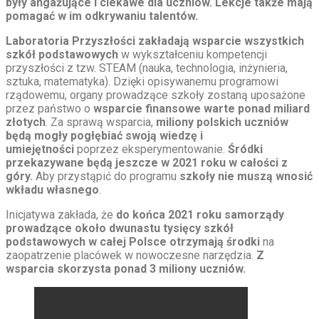
były angażujące i ciekawe dla uczniów. Lekcje także mają
pomagać w im odkrywaniu talentów.
Laboratoria Przyszłości zakładają wsparcie wszystkich
szkół podstawowych
w wykształceniu kompetencji
przyszłości z tzw. STEAM (nauka, technologia, inżynieria,
sztuka, matematyka). Dzięki opisywanemu programowi
rządowemu, organy prowadzące szkoły zostaną uposażone
przez państwo o
wsparcie finansowe warte ponad miliard
złotych
. Za sprawą wsparcia,
miliony polskich uczniów
będą mogły pogłębiać swoją wiedzę i
umiejętności
poprzez eksperymentowanie.
Śródki
przekazywane będą jeszcze w 2021 roku w całości z
góry.
Aby przystąpić do programu
szkoły nie muszą wnosić
wkładu własnego
.
Inicjatywa zakłada, że
do końca 2021 roku samorządy
prowadzące około dwunastu tysięcy szkół
podstawowych w całej Polsce otrzymają środki
na
zaopatrzenie placówek w nowoczesne narzędzia.
Z
wsparcia skorzysta ponad 3 miliony uczniów.