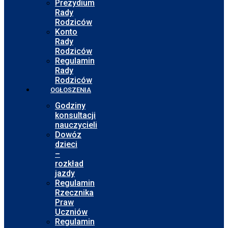
Prezydium
Rady
Rodziców
Konto
Rady
Rodziców
Regulamin
Rady
Rodziców
OGŁOSZENIA
Godziny
konsultacji
nauczycieli
Dowóz
dzieci
–
rozkład
jazdy
Regulamin
Rzecznika
Praw
Uczniów
Regulamin