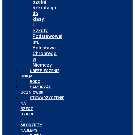
szatni
Rekrutacja
do
klasy
I
Szkoły
Podstawowej
im.
Bolesława
Chrobrego
w
Niemczy
UBEZPIECZENIE
UNIQA
RODO
SAMORZĄD
UCZNIOWSKI
STOWARZYSZENIE
NA
RZECZ
DZIECI
I
MŁODZIEŻY
NAJLEPSI