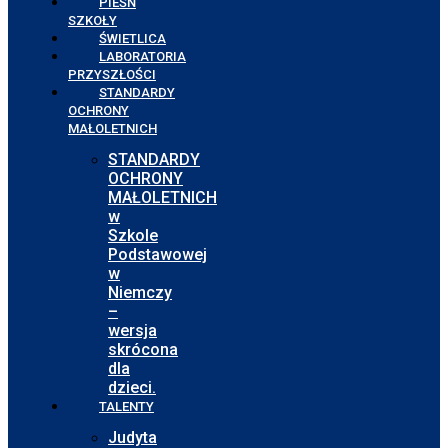
PIEŚŃ
SZKOŁY
ŚWIETLICA
LABORATORIA
PRZYSZŁOŚCI
STANDARDY
OCHRONY
MAŁOLETNICH
STANDARDY
OCHRONY
MAŁOLETNICH
w
Szkole
Podstawowej
w
Niemczy
–
wersja
skrócona
dla
dzieci.
TALENTY
Judyta