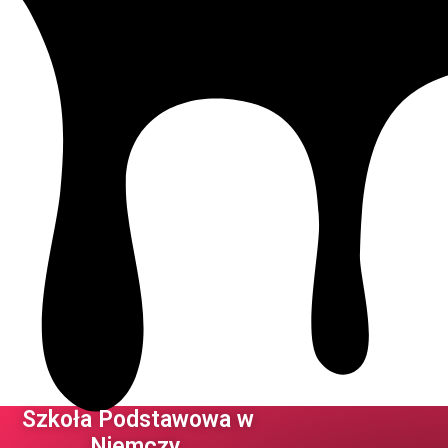
Szkoła Podstawowa w
Niemczy ​