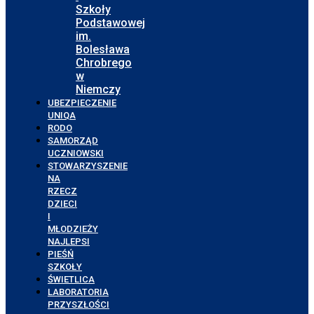
Szkoły
Podstawowej
im.
Bolesława
Chrobrego
w
Niemczy
UBEZPIECZENIE
UNIQA
RODO
SAMORZĄD
UCZNIOWSKI
STOWARZYSZENIE
NA
RZECZ
DZIECI
I
MŁODZIEŻY
NAJLEPSI
PIEŚŃ
SZKOŁY
ŚWIETLICA
LABORATORIA
PRZYSZŁOŚCI