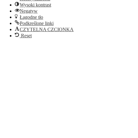
Wysoki kontrast
Negatyw
Łagodne tło
Podkreślone linki
CZYTELNA CZCIONKA
Reset