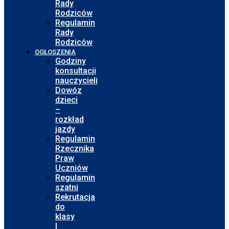
Rady
Rodziców
Regulamin
Rady
Rodziców
OGŁOSZENIA
Godziny
konsultacji
nauczycieli
Dowóz
dzieci
–
rozkład
jazdy
Regulamin
Rzecznika
Praw
Uczniów
Regulamin
szatni
Rekrutacja
do
klasy
I