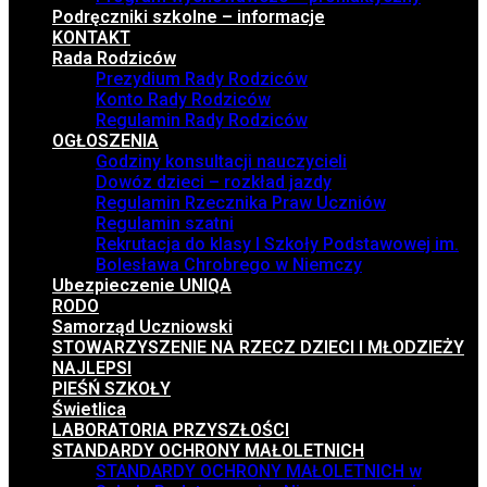
Podręczniki szkolne – informacje
KONTAKT
Rada Rodziców
Prezydium Rady Rodziców
Konto Rady Rodziców
Regulamin Rady Rodziców
OGŁOSZENIA
Godziny konsultacji nauczycieli
Dowóz dzieci – rozkład jazdy
Regulamin Rzecznika Praw Uczniów
Regulamin szatni
Rekrutacja do klasy I Szkoły Podstawowej im.
Bolesława Chrobrego w Niemczy
Ubezpieczenie UNIQA
RODO
Samorząd Uczniowski
STOWARZYSZENIE NA RZECZ DZIECI I MŁODZIEŻY
NAJLEPSI
PIEŚŃ SZKOŁY
Świetlica
LABORATORIA PRZYSZŁOŚCI
STANDARDY OCHRONY MAŁOLETNICH
STANDARDY OCHRONY MAŁOLETNICH w