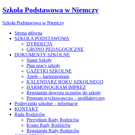
Szkoła Podstawowa w Niemczy
Szkoła Podstawowa w Niemczy
Strona główna
SZKOŁA PODSTAWOWA
DYREKCJA
GRONO PEDAGOGICZNE
DOKUMENTY SZKOLNE
Statut Szkoły
Plan pracy szkoły
GAZETKI SZKOLNE
Apele – harmonogram
KALENDARZ ROKU SZKOLNEGO
HARMONOGRAM IMPREZ
Regulamin dowozu uczniów do szkoły
Program wychowawczo – profilaktyczny
Podręczniki szkolne – informacje
KONTAKT
Rada Rodziców
Prezydium Rady Rodziców
Konto Rady Rodziców
Regulamin Rady Rodziców