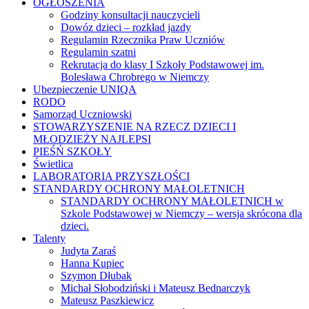
OGŁOSZENIA
Godziny konsultacji nauczycieli
Dowóz dzieci – rozkład jazdy
Regulamin Rzecznika Praw Uczniów
Regulamin szatni
Rekrutacja do klasy I Szkoły Podstawowej im.
Bolesława Chrobrego w Niemczy
Ubezpieczenie UNIQA
RODO
Samorząd Uczniowski
STOWARZYSZENIE NA RZECZ DZIECI I
MŁODZIEŻY NAJLEPSI
PIEŚŃ SZKOŁY
Świetlica
LABORATORIA PRZYSZŁOŚCI
STANDARDY OCHRONY MAŁOLETNICH
STANDARDY OCHRONY MAŁOLETNICH w
Szkole Podstawowej w Niemczy – wersja skrócona dla
dzieci.
Talenty
Judyta Zaraś
Hanna Kupiec
Szymon Dłubak
Michał Słobodziński i Mateusz Bednarczyk
Mateusz Paszkiewicz