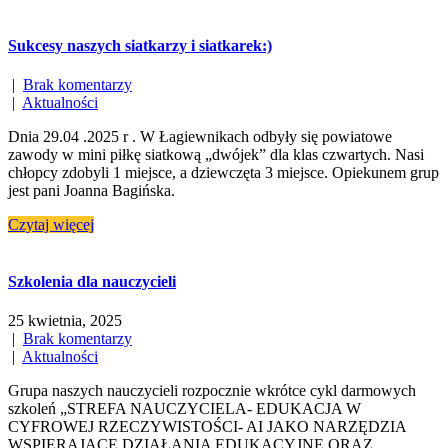
Sukcesy naszych siatkarzy i siatkarek:)
|
Brak komentarzy
|
Aktualności
Dnia 29.04 .2025 r . W Łagiewnikach odbyły się powiatowe
zawody w mini piłkę siatkową „dwójek” dla klas czwartych. Nasi
chłopcy zdobyli 1 miejsce, a dziewczęta 3 miejsce. Opiekunem grup
jest pani Joanna Bagińska.
Czytaj więcej
Szkolenia dla nauczycieli
25 kwietnia, 2025
|
Brak komentarzy
|
Aktualności
Grupa naszych nauczycieli rozpocznie wkrótce cykl darmowych
szkoleń „STREFA NAUCZYCIELA- EDUKACJA W
CYFROWEJ RZECZYWISTOŚCI- AI JAKO NARZĘDZIA
WSPIERAJĄCE DZIAŁANIA EDUKACYJNE ORAZ