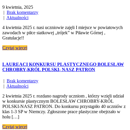
9 kwietnia, 2025
|
Brak komentarzy
|
Aktualności
4 kwietnia 2025 r. nasi uczniowie zajęli I miejsce w powiatowych
zawodach w piłce siatkowej „trójek” w Piławie Górnej ,
Gratulacje!!
Czytaj więcej
LAUREACI KONKURSU PLASTYCZNEGO BOLESŁAW
CHROBRY-KRÓL POLSKI- NASZ PATRON
|
Brak komentarzy
|
Aktualności
2 kwietnia 2025 r. rozdano nagrody uczniom , którzy wzięli udział
w konkursie plastycznym BOLESŁAW CHROBRY-KRÓL
POLSKI-NASZ PATRON. Do konkursu przystąpiło 40 uczniów z
klas 1-3 SP w Niemczy. Zgłoszone prace plastyczne obejrzało w
holu […]
Czytaj więcej