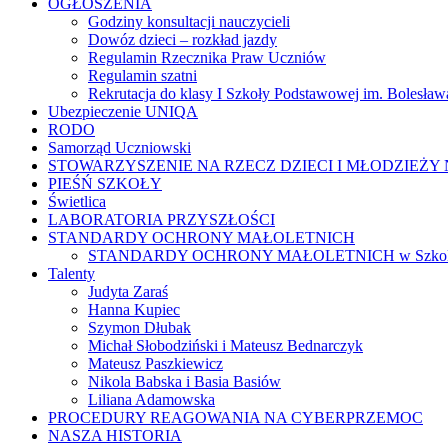
OGŁOSZENIA
Godziny konsultacji nauczycieli
Dowóz dzieci – rozkład jazdy
Regulamin Rzecznika Praw Uczniów
Regulamin szatni
Rekrutacja do klasy I Szkoły Podstawowej im. Bolesł
Ubezpieczenie UNIQA
RODO
Samorząd Uczniowski
STOWARZYSZENIE NA RZECZ DZIECI I MŁODZIEŻY 
PIEŚŃ SZKOŁY
Świetlica
LABORATORIA PRZYSZŁOŚCI
STANDARDY OCHRONY MAŁOLETNICH
STANDARDY OCHRONY MAŁOLETNICH w Szkole Podst
Talenty
Judyta Zaraś
Hanna Kupiec
Szymon Dłubak
Michał Słobodziński i Mateusz Bednarczyk
Mateusz Paszkiewicz
Nikola Babska i Basia Basiów
Liliana Adamowska
PROCEDURY REAGOWANIA NA CYBERPRZEMOC
NASZA HISTORIA