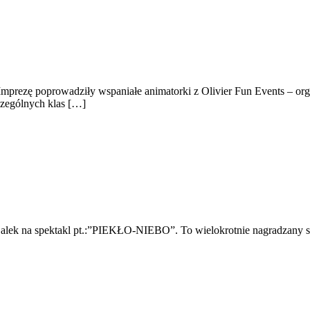
Imprezę poprowadziły wspaniałe animatorki z Olivier Fun Events – or
czególnych klas […]
u Lalek na spektakl pt.:”PIEKŁO-NIEBO”. To wielokrotnie nagradzany 