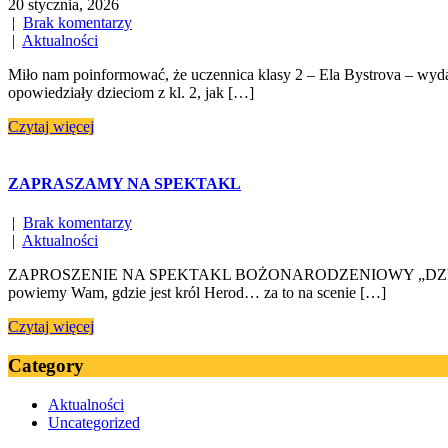
20 stycznia, 2026
|
Brak komentarzy
|
Aktualności
Miło nam poinformować, że uczennica klasy 2 – Ela Bystrova – wyda
opowiedziały dzieciom z kl. 2, jak […]
Czytaj więcej
ZAPRASZAMY NA SPEKTAKL
|
Brak komentarzy
|
Aktualności
ZAPROSZENIE NA SPEKTAKL BOŻONARODZENIOWY „DZIECIĄTKO II”! 
powiemy Wam, gdzie jest król Herod… za to na scenie […]
Czytaj więcej
Category
Aktualności
Uncategorized