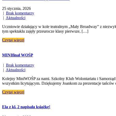
25 stycznia, 2026
|
Brak komentarzy
|
Aktualności
Uczniowie działający w kole teatralnym „Mały Broadway” z niezwykłą
tym spektaklu zajęły przeurocze klasy pierwsze, […]
Czytaj więcej
MINIfinał WOŚP
|
Brak komentarzy
|
Aktualności
Kolejny MiniWOŚP za nami. Szkolny Klub Wolontariatu i Samorząd U
wszystkim licytującym. Dziękujemy Joankom za prezentacje tańców o
Czytaj więcej
Ela z kl. 2 napisała książkę!