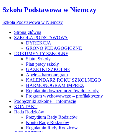
Szkoła Podstawowa w Niemczy
Szkoła Podstawowa w Niemczy
Strona główna
SZKOŁA PODSTAWOWA
DYREKCJA
GRONO PEDAGOGICZNE
DOKUMENTY SZKOLNE
Statut Szkoły
Plan pracy szkoły
GAZETKI SZKOLNE
Apele – harmonogram
KALENDARZ ROKU SZKOLNEGO
HARMONOGRAM IMPREZ
Regulamin dowozu uczniów do szkoły
Program wychowawczo – profilaktyczny
Podręczniki szkolne – informacje
KONTAKT
Rada Rodziców
Prezydium Rady Rodziców
Konto Rady Rodziców
Regulamin Rady Rodziców