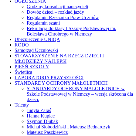
OGŁOSZENIA
Godziny konsultacji nauczycieli
Dowóz dzieci – rozkład jazdy
Regulamin Rzecznika Praw Uczniów
Regulamin szatni
Rekrutacja do klasy I Szkoły Podstawowej im.
Bolesława Chrobrego w Niemczy
Ubezpieczenie UNIQA
RODO
Samorząd Uczniowski
STOWARZYSZENIE NA RZECZ DZIECI I
MŁODZIEŻY NAJLEPSI
PIEŚŃ SZKOŁY
Świetlica
LABORATORIA PRZYSZŁOŚCI
STANDARDY OCHRONY MAŁOLETNICH
STANDARDY OCHRONY MAŁOLETNICH w
Szkole Podstawowej w Niemczy – wersja skrócona dla
dzieci.
Talenty
Judyta Zaraś
Hanna Kupiec
Szymon Dłubak
Michał Słobodziński i Mateusz Bednarczyk
Mateusz Paszkiewicz