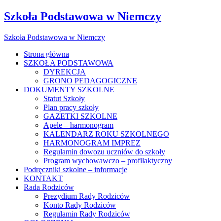
Szkoła Podstawowa w Niemczy
Szkoła Podstawowa w Niemczy
Strona główna
SZKOŁA PODSTAWOWA
DYREKCJA
GRONO PEDAGOGICZNE
DOKUMENTY SZKOLNE
Statut Szkoły
Plan pracy szkoły
GAZETKI SZKOLNE
Apele – harmonogram
KALENDARZ ROKU SZKOLNEGO
HARMONOGRAM IMPREZ
Regulamin dowozu uczniów do szkoły
Program wychowawczo – profilaktyczny
Podręczniki szkolne – informacje
KONTAKT
Rada Rodziców
Prezydium Rady Rodziców
Konto Rady Rodziców
Regulamin Rady Rodziców