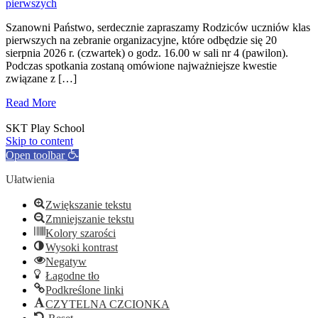
pierwszych
Szanowni Państwo, serdecznie zapraszamy Rodziców uczniów klas
pierwszych na zebranie organizacyjne, które odbędzie się 20
sierpnia 2026 r. (czwartek) o godz. 16.00 w sali nr 4 (pawilon).
Podczas spotkania zostaną omówione najważniejsze kwestie
związane z […]
Read More
SKT Play School
Skip to content
Open toolbar
Ułatwienia
Zwiększanie tekstu
Zmniejszanie tekstu
Kolory szarości
Wysoki kontrast
Negatyw
Łagodne tło
Podkreślone linki
CZYTELNA CZCIONKA