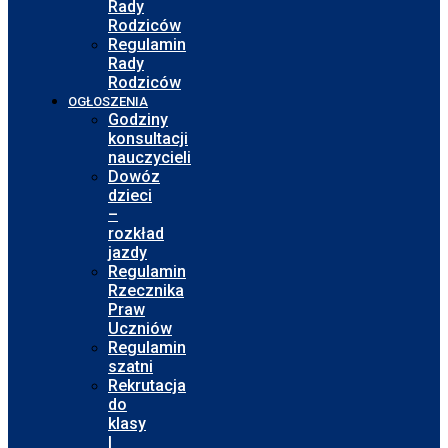
Rady
Rodziców
Regulamin
Rady
Rodziców
OGŁOSZENIA
Godziny
konsultacji
nauczycieli
Dowóz
dzieci
–
rozkład
jazdy
Regulamin
Rzecznika
Praw
Uczniów
Regulamin
szatni
Rekrutacja
do
klasy
I