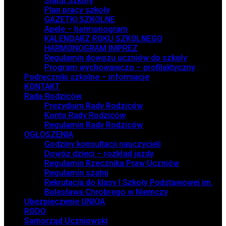
Statut Szkoły
Plan pracy szkoły
GAZETKI SZKOLNE
Apele – harmonogram
KALENDARZ ROKU SZKOLNEGO
HARMONOGRAM IMPREZ
Regulamin dowozu uczniów do szkoły
Program wychowawczo – profilaktyczny
Podręczniki szkolne – informacje
KONTAKT
Rada Rodziców
Prezydium Rady Rodziców
Konto Rady Rodziców
Regulamin Rady Rodziców
OGŁOSZENIA
Godziny konsultacji nauczycieli
Dowóz dzieci – rozkład jazdy
Regulamin Rzecznika Praw Uczniów
Regulamin szatni
Rekrutacja do klasy I Szkoły Podstawowej im.
Bolesława Chrobrego w Niemczy
Ubezpieczenie UNIQA
RODO
Samorząd Uczniowski