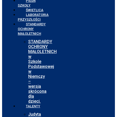
PIEŚŃ
SZKOŁY
ŚWIETLICA
LABORATORIA
PRZYSZŁOŚCI
STANDARDY
OCHRONY
MAŁOLETNICH
STANDARDY
OCHRONY
MAŁOLETNICH
w
Szkole
Podstawowej
w
Niemczy
–
wersja
skrócona
dla
dzieci.
TALENTY
Judyta