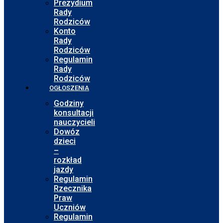
Prezydium
Rady
Rodziców
Konto
Rady
Rodziców
Regulamin
Rady
Rodziców
OGŁOSZENIA
Godziny
konsultacji
nauczycieli
Dowóz
dzieci
–
rozkład
jazdy
Regulamin
Rzecznika
Praw
Uczniów
Regulamin