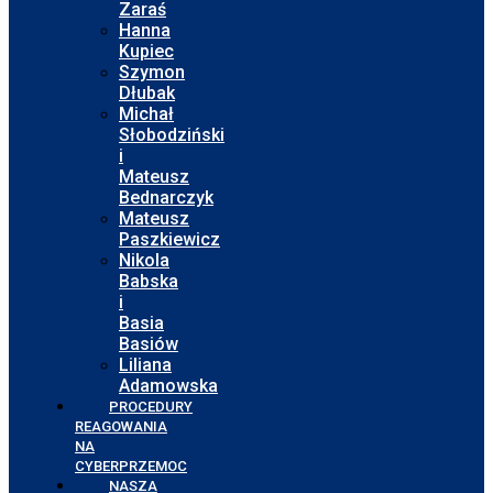
Zaraś
Hanna
Kupiec
Szymon
Dłubak
Michał
Słobodziński
i
Mateusz
Bednarczyk
Mateusz
Paszkiewicz
Nikola
Babska
i
Basia
Basiów
Liliana
Adamowska
PROCEDURY
REAGOWANIA
NA
CYBERPRZEMOC
NASZA