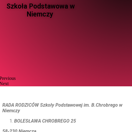
Szkoła Podstawowa w
Niemczy ​
Previous
Next
RADA RODZICÓW Szkoły Podstawowej im. B.Chrobrego w
Niemczy
BOLESŁAWA CHROBREGO 25
58-230 Niemcza