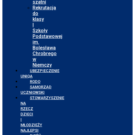
szatni
Rekrutacja
do
klasy
I
Szkoły
Podstawowej
im.
Bolesława
Chrobrego
w
Niemczy
UBEZPIECZENIE
UNIQA
RODO
SAMORZĄD
UCZNIOWSKI
STOWARZYSZENIE
NA
RZECZ
DZIECI
I
MŁODZIEŻY
NAJLEPSI