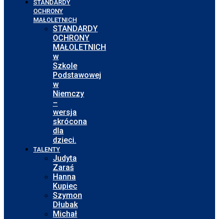
STANDARDY
OCHRONY
MAŁOLETNICH
STANDARDY
OCHRONY
MAŁOLETNICH
w
Szkole
Podstawowej
w
Niemczy
–
wersja
skrócona
dla
dzieci.
TALENTY
Judyta
Zaraś
Hanna
Kupiec
Szymon
Dłubak
Michał