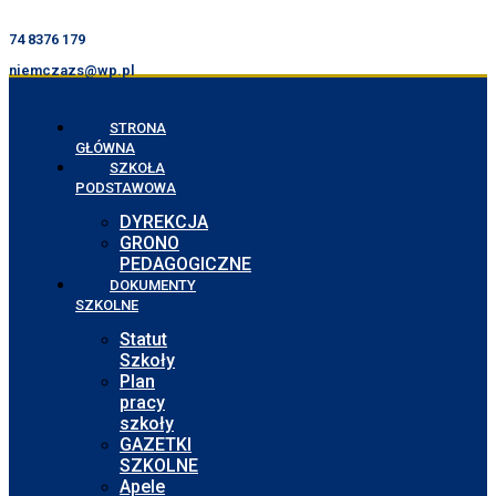
74 8376 179
niemczazs@wp.pl
STRONA
GŁÓWNA
SZKOŁA
PODSTAWOWA
DYREKCJA
GRONO
PEDAGOGICZNE
DOKUMENTY
SZKOLNE
Statut
Szkoły
Plan
pracy
szkoły
GAZETKI
SZKOLNE
Apele