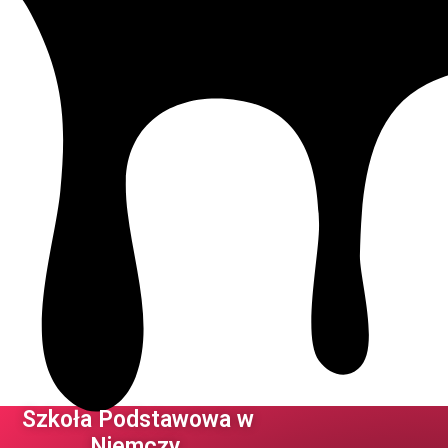
Szkoła Podstawowa w
Niemczy ​