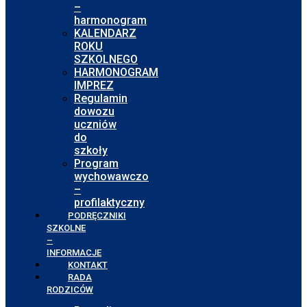
–
harmonogram
KALENDARZ
ROKU
SZKOLNEGO
HARMONOGRAM
IMPREZ
Regulamin
dowozu
uczniów
do
szkoły
Program
wychowawczo
–
profilaktyczny
PODRĘCZNIKI
SZKOLNE
–
INFORMACJE
KONTAKT
RADA
RODZICÓW