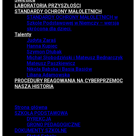
LABORATORIA PRZYSZŁOŚCI
STANDARDY OCHRONY MAŁOLETNICH
STANDARDY OCHRONY MAŁOLETNICH w
Szkole Podstawowej w Niemczy – wersja
skrócona dla dzieci.
Talenty
Judyta Zaraś
Hanna Kupiec
Szymon Dłubak
Michał Słobodziński i Mateusz Bednarczyk
Mateusz Paszkiewicz
Nikola Babska i Basia Basiów
Liliana Adamowska
PROCEDURY REAGOWANIA NA CYBERPRZEMOC
NASZA HISTORIA
Menu
Strona główna
SZKOŁA PODSTAWOWA
DYREKCJA
GRONO PEDAGOGICZNE
DOKUMENTY SZKOLNE