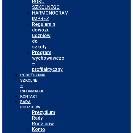
ROKU
SZKOLNEGO
HARMONOGRAM
IMPREZ
Regulamin
dowozu
uczniów
do
szkoły
Program
wychowawczo
–
profilaktyczny
PODRĘCZNIKI
SZKOLNE
–
INFORMACJE
KONTAKT
RADA
RODZICÓW
Prezydium
Rady
Rodziców
Konto