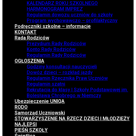
KALENDARZ ROKU SZKOLNEGO
HARMONOGRAM IMPREZ
Regulamin dowozu uczniów do szkoły
Program wychowawczo – profilaktyczny
Podręczniki szkolne – informacje
KONTAKT
Rada Rodziców
Prezydium Rady Rodziców
Konto Rady Rodziców
Regulamin Rady Rodziców
OGŁOSZENIA
Godziny konsultacji nauczycieli
Dowóz dzieci – rozkład jazdy
Regulamin Rzecznika Praw Uczniów
Regulamin szatni
Rekrutacja do klasy I Szkoły Podstawowej im.
Bolesława Chrobrego w Niemczy
Ubezpieczenie UNIQA
RODO
Samorząd Uczniowski
STOWARZYSZENIE NA RZECZ DZIECI I MŁODZIEŻY
NAJLEPSI
PIEŚŃ SZKOŁY
Świetlica