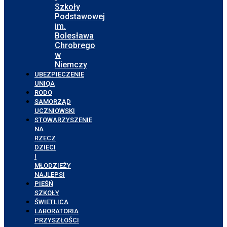
Szkoły
Podstawowej
im.
Bolesława
Chrobrego
w
Niemczy
UBEZPIECZENIE
UNIQA
RODO
SAMORZĄD
UCZNIOWSKI
STOWARZYSZENIE
NA
RZECZ
DZIECI
I
MŁODZIEŻY
NAJLEPSI
PIEŚŃ
SZKOŁY
ŚWIETLICA
LABORATORIA
PRZYSZŁOŚCI