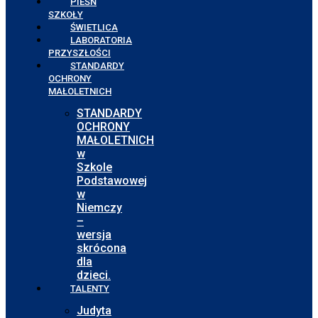
PIEŚŃ
SZKOŁY
ŚWIETLICA
LABORATORIA
PRZYSZŁOŚCI
STANDARDY
OCHRONY
MAŁOLETNICH
STANDARDY
OCHRONY
MAŁOLETNICH
w
Szkole
Podstawowej
w
Niemczy
–
wersja
skrócona
dla
dzieci.
TALENTY
Judyta