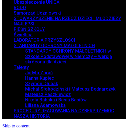
Ubezpieczenie UNIQA
RODO
Samorząd Uczniowski
STOWARZYSZENIE NA RZECZ DZIECI I MŁODZIEŻY
NAJLEPSI
PIEŚŃ SZKOŁY
Świetlica
LABORATORIA PRZYSZŁOŚCI
STANDARDY OCHRONY MAŁOLETNICH
STANDARDY OCHRONY MAŁOLETNICH w
Szkole Podstawowej w Niemczy – wersja
skrócona dla dzieci.
Talenty
Judyta Zaraś
Hanna Kupiec
Szymon Dłubak
Michał Słobodziński i Mateusz Bednarczyk
Mateusz Paszkiewicz
Nikola Babska i Basia Basiów
Liliana Adamowska
PROCEDURY REAGOWANIA NA CYBERPRZEMOC
NASZA HISTORIA
Skip to content