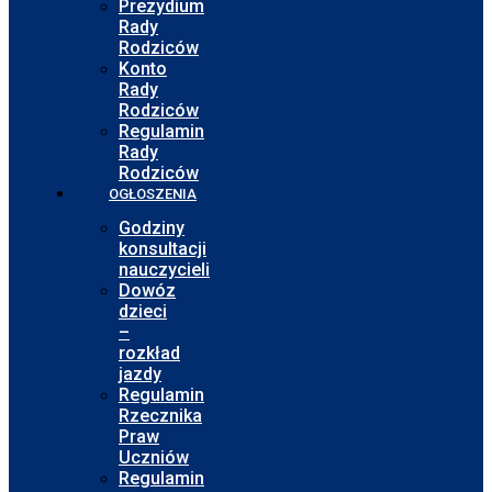
Prezydium
Rady
Rodziców
Konto
Rady
Rodziców
Regulamin
Rady
Rodziców
OGŁOSZENIA
Godziny
konsultacji
nauczycieli
Dowóz
dzieci
–
rozkład
jazdy
Regulamin
Rzecznika
Praw
Uczniów
Regulamin