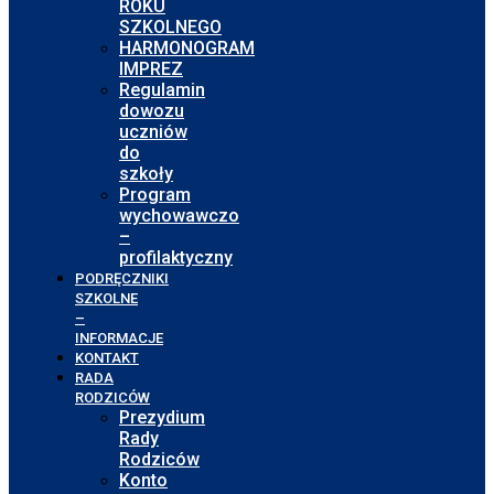
ROKU
SZKOLNEGO
HARMONOGRAM
IMPREZ
Regulamin
dowozu
uczniów
do
szkoły
Program
wychowawczo
–
profilaktyczny
PODRĘCZNIKI
SZKOLNE
–
INFORMACJE
KONTAKT
RADA
RODZICÓW
Prezydium
Rady
Rodziców
Konto