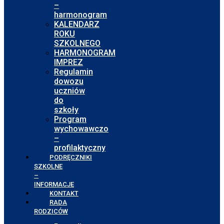
–
harmonogram
KALENDARZ
ROKU
SZKOLNEGO
HARMONOGRAM
IMPREZ
Regulamin
dowozu
uczniów
do
szkoły
Program
wychowawczo
–
profilaktyczny
PODRĘCZNIKI
SZKOLNE
–
INFORMACJE
KONTAKT
RADA
RODZICÓW