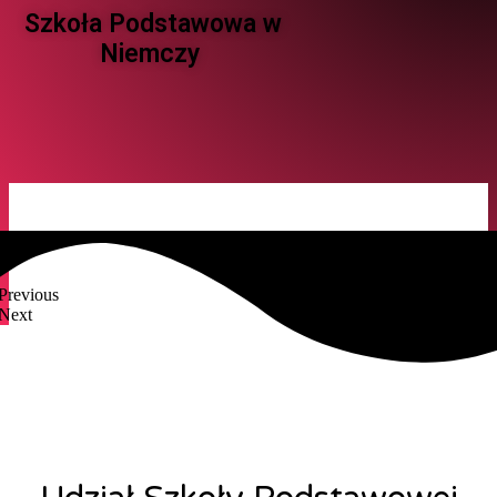
Szkoła Podstawowa w
Niemczy ​
Previous
Next