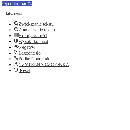
Open toolbar
Ułatwienia
Zwiększanie tekstu
Zmniejszanie tekstu
Kolory szarości
Wysoki kontrast
Negatyw
Łagodne tło
Podkreślone linki
CZYTELNA CZCIONKA
Reset