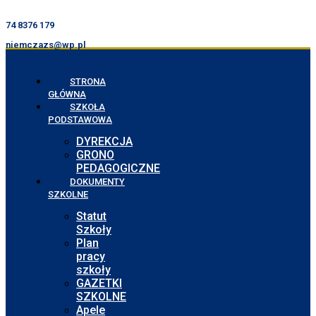
74 8376 179
niemczazs@wp.pl
STRONA
GŁÓWNA
SZKOŁA
PODSTAWOWA
DYREKCJA
GRONO
PEDAGOGICZNE
DOKUMENTY
SZKOLNE
Statut
Szkoły
Plan
pracy
szkoły
GAZETKI
SZKOLNE
Apele