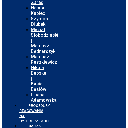
Zaraś
Hanna
Kupiec
Szymon
Dłubak
Michał
Słobodziński
i
Mateusz
Bednarczyk
Mateusz
Paszkiewicz
Nikola
Babska
i
Basia
Basiów
Liliana
Adamowska
PROCEDURY
REAGOWANIA
NA
CYBERPRZEMOC
NASZA