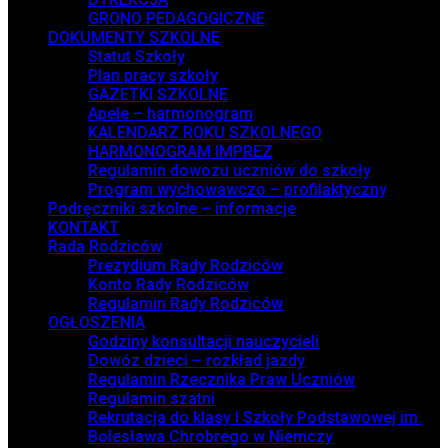
GRONO PEDAGOGICZNE
DOKUMENTY SZKOLNE
Statut Szkoły
Plan pracy szkoły
GAZETKI SZKOLNE
Apele – harmonogram
KALENDARZ ROKU SZKOLNEGO
HARMONOGRAM IMPREZ
Regulamin dowozu uczniów do szkoły
Program wychowawczo – profilaktyczny
Podręczniki szkolne – informacje
KONTAKT
Rada Rodziców
Prezydium Rady Rodziców
Konto Rady Rodziców
Regulamin Rady Rodziców
OGŁOSZENIA
Godziny konsultacji nauczycieli
Dowóz dzieci – rozkład jazdy
Regulamin Rzecznika Praw Uczniów
Regulamin szatni
Rekrutacja do klasy I Szkoły Podstawowej im.
Bolesława Chrobrego w Niemczy