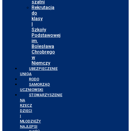
szatni
Rekrutacja
do
klasy
I
Szkoły
Podstawowej
im.
Bolesława
Chrobrego
w
Niemczy
UBEZPIECZENIE
UNIQA
RODO
SAMORZĄD
UCZNIOWSKI
STOWARZYSZENIE
NA
RZECZ
DZIECI
I
MŁODZIEŻY
NAJLEPSI