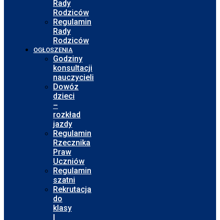
Rady
Rodziców
Regulamin
Rady
Rodziców
OGŁOSZENIA
Godziny
konsultacji
nauczycieli
Dowóz
dzieci
–
rozkład
jazdy
Regulamin
Rzecznika
Praw
Uczniów
Regulamin
szatni
Rekrutacja
do
klasy
I