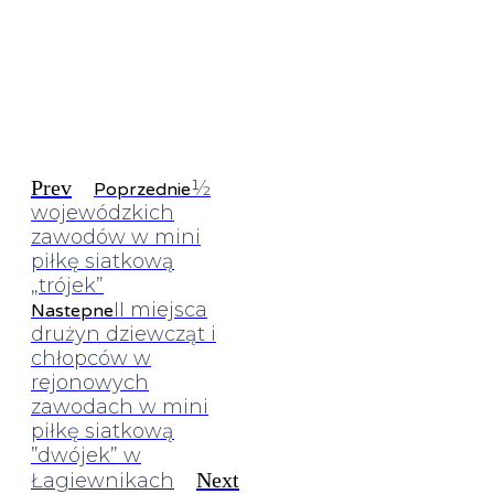
Prev
½
Poprzednie
wojewódzkich
zawodów w mini
piłkę siatkową
„trójek”
II miejsca
Nastepne
drużyn dziewcząt i
chłopców w
rejonowych
zawodach w mini
piłkę siatkową
”dwójek” w
Next
Łagiewnikach