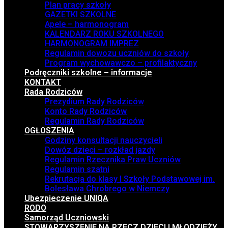
Plan pracy szkoły
GAZETKI SZKOLNE
Apele – harmonogram
KALENDARZ ROKU SZKOLNEGO
HARMONOGRAM IMPREZ
Regulamin dowozu uczniów do szkoły
Program wychowawczo – profilaktyczny
Podręczniki szkolne – informacje
KONTAKT
Rada Rodziców
Prezydium Rady Rodziców
Konto Rady Rodziców
Regulamin Rady Rodziców
OGŁOSZENIA
Godziny konsultacji nauczycieli
Dowóz dzieci – rozkład jazdy
Regulamin Rzecznika Praw Uczniów
Regulamin szatni
Rekrutacja do klasy I Szkoły Podstawowej im.
Bolesława Chrobrego w Niemczy
Ubezpieczenie UNIQA
RODO
Samorząd Uczniowski
STOWARZYSZENIE NA RZECZ DZIECI I MŁODZIEŻY