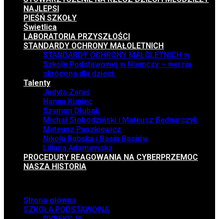
NAJLEPSI
PIEŚŃ SZKOŁY
Świetlica
LABORATORIA PRZYSZŁOŚCI
STANDARDY OCHRONY MAŁOLETNICH
STANDARDY OCHRONY MAŁOLETNICH w
Szkole Podstawowej w Niemczy – wersja
skrócona dla dzieci.
Talenty
Judyta Zaraś
Hanna Kupiec
Szymon Dłubak
Michał Słobodziński i Mateusz Bednarczyk
Mateusz Paszkiewicz
Nikola Babska i Basia Basiów
Liliana Adamowska
PROCEDURY REAGOWANIA NA CYBERPRZEMOC
NASZA HISTORIA
Menu
Strona główna
SZKOŁA PODSTAWOWA
DYREKCJA