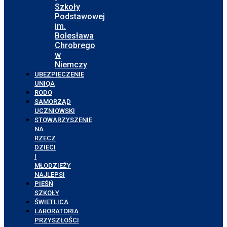
Szkoły
Podstawowej
im.
Bolesława
Chrobrego
w
Niemczy
UBEZPIECZENIE
UNIQA
RODO
SAMORZĄD
UCZNIOWSKI
STOWARZYSZENIE
NA
RZECZ
DZIECI
I
MŁODZIEŻY
NAJLEPSI
PIEŚŃ
SZKOŁY
ŚWIETLICA
LABORATORIA
PRZYSZŁOŚCI