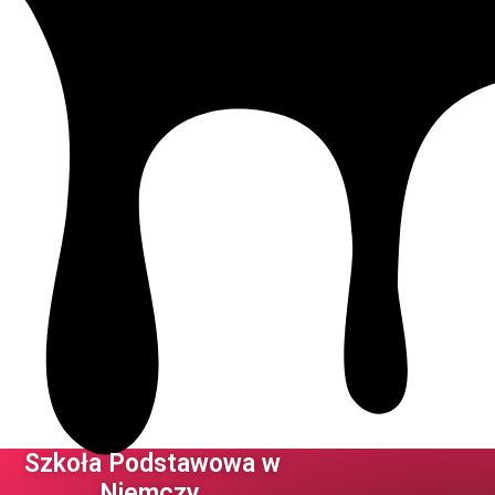
Szkoła Podstawowa w
Niemczy ​