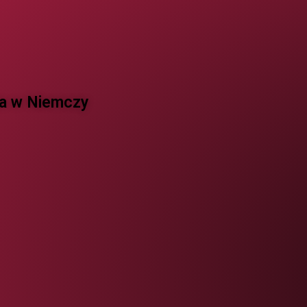
 w Niemczy ​