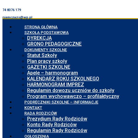
74 8376 179
niemczazs@wp.pl
STRONA GŁÓWNA
SZKOŁA PODSTAWOWA
DYREKCJA
GRONO PEDAGOGICZNE
DOKUMENTY SZKOLNE
Statut Szkoły
Plan pracy szkoły
GAZETKI SZKOLNE
Apele – harmonogram
KALENDARZ ROKU SZKOLNEGO
HARMONOGRAM IMPREZ
Regulamin dowozu uczniów do szkoły
Program wychowawczo – profilaktyczny
PODRĘCZNIKI SZKOLNE – INFORMACJE
KONTAKT
RADA RODZICÓW
Prezydium Rady Rodziców
Konto Rady Rodziców
Regulamin Rady Rodziców
OGŁOSZENIA