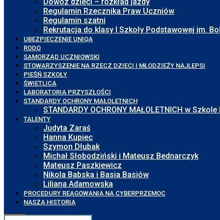
Dowóz dzieci – rozkład jazdy
Regulamin Rzecznika Praw Uczniów
Regulamin szatni
Rekrutacja do klasy I Szkoły Podstawowej im. 
UBEZPIECZENIE UNIQA
RODO
SAMORZĄD UCZNIOWSKI
STOWARZYSZENIE NA RZECZ DZIECI I MŁODZIEŻY NAJLEPSI
PIEŚŃ SZKOŁY
ŚWIETLICA
LABORATORIA PRZYSZŁOŚCI
STANDARDY OCHRONY MAŁOLETNICH
STANDARDY OCHRONY MAŁOLETNICH w Szkole Pod
TALENTY
Judyta Zaraś
Hanna Kupiec
Szymon Dłubak
Michał Słobodziński i Mateusz Bednarczyk
Mateusz Paszkiewicz
Nikola Babska i Basia Basiów
Liliana Adamowska
PROCEDURY REAGOWANIA NA CYBERPRZEMOC
NASZA HISTORIA