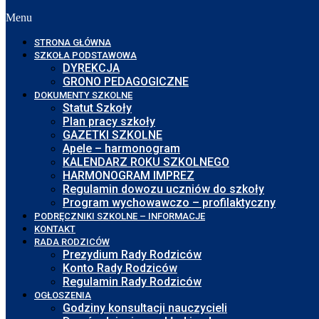
Menu
STRONA GŁÓWNA
SZKOŁA PODSTAWOWA
DYREKCJA
GRONO PEDAGOGICZNE
DOKUMENTY SZKOLNE
Statut Szkoły
Plan pracy szkoły
GAZETKI SZKOLNE
Apele – harmonogram
KALENDARZ ROKU SZKOLNEGO
HARMONOGRAM IMPREZ
Regulamin dowozu uczniów do szkoły
Program wychowawczo – profilaktyczny
PODRĘCZNIKI SZKOLNE – INFORMACJE
KONTAKT
RADA RODZICÓW
Prezydium Rady Rodziców
Konto Rady Rodziców
Regulamin Rady Rodziców
OGŁOSZENIA
Godziny konsultacji nauczycieli