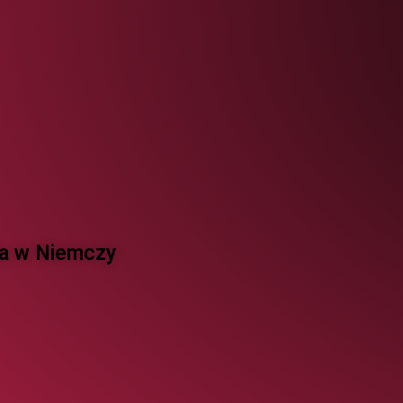
 w Niemczy ​