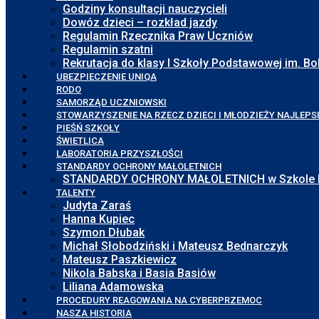
Godziny konsultacji nauczycieli
Dowóz dzieci – rozkład jazdy
Regulamin Rzecznika Praw Uczniów
Regulamin szatni
Rekrutacja do klasy I Szkoły Podstawowej im. 
UBEZPIECZENIE UNIQA
RODO
SAMORZĄD UCZNIOWSKI
STOWARZYSZENIE NA RZECZ DZIECI I MŁODZIEŻY NAJLEPS
PIEŚŃ SZKOŁY
ŚWIETLICA
LABORATORIA PRZYSZŁOŚCI
STANDARDY OCHRONY MAŁOLETNICH
STANDARDY OCHRONY MAŁOLETNICH w Szkole Pod
TALENTY
Judyta Zaraś
Hanna Kupiec
Szymon Dłubak
Michał Słobodziński i Mateusz Bednarczyk
Mateusz Paszkiewicz
Nikola Babska i Basia Basiów
Liliana Adamowska
PROCEDURY REAGOWANIA NA CYBERPRZEMOC
NASZA HISTORIA