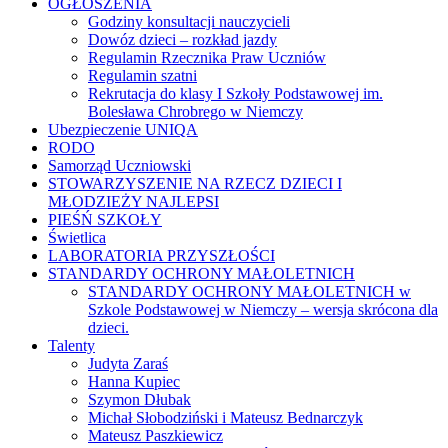
OGŁOSZENIA
Godziny konsultacji nauczycieli
Dowóz dzieci – rozkład jazdy
Regulamin Rzecznika Praw Uczniów
Regulamin szatni
Rekrutacja do klasy I Szkoły Podstawowej im.
Bolesława Chrobrego w Niemczy
Ubezpieczenie UNIQA
RODO
Samorząd Uczniowski
STOWARZYSZENIE NA RZECZ DZIECI I
MŁODZIEŻY NAJLEPSI
PIEŚŃ SZKOŁY
Świetlica
LABORATORIA PRZYSZŁOŚCI
STANDARDY OCHRONY MAŁOLETNICH
STANDARDY OCHRONY MAŁOLETNICH w
Szkole Podstawowej w Niemczy – wersja skrócona dla
dzieci.
Talenty
Judyta Zaraś
Hanna Kupiec
Szymon Dłubak
Michał Słobodziński i Mateusz Bednarczyk
Mateusz Paszkiewicz