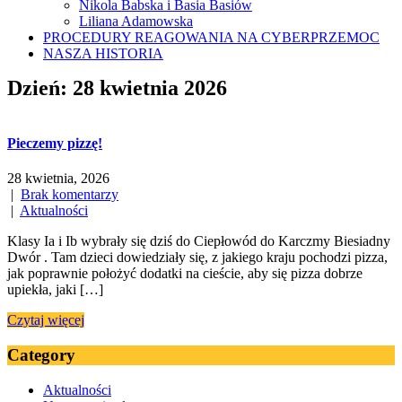
Nikola Babska i Basia Basiów
Liliana Adamowska
PROCEDURY REAGOWANIA NA CYBERPRZEMOC
NASZA HISTORIA
Dzień:
28 kwietnia 2026
Pieczemy pizzę!
28 kwietnia, 2026
|
Brak komentarzy
|
Aktualności
Klasy Ia i Ib wybrały się dziś do Ciepłowód do Karczmy Biesiadny
Dwór . Tam dzieci dowiedziały się, z jakiego kraju pochodzi pizza,
jak poprawnie położyć dodatki na cieście, aby się pizza dobrze
upiekła, jaki […]
Czytaj więcej
Category
Aktualności