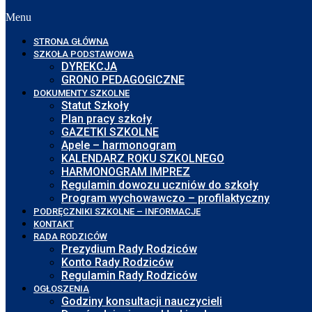
Menu
STRONA GŁÓWNA
SZKOŁA PODSTAWOWA
DYREKCJA
GRONO PEDAGOGICZNE
DOKUMENTY SZKOLNE
Statut Szkoły
Plan pracy szkoły
GAZETKI SZKOLNE
Apele – harmonogram
KALENDARZ ROKU SZKOLNEGO
HARMONOGRAM IMPREZ
Regulamin dowozu uczniów do szkoły
Program wychowawczo – profilaktyczny
PODRĘCZNIKI SZKOLNE – INFORMACJE
KONTAKT
RADA RODZICÓW
Prezydium Rady Rodziców
Konto Rady Rodziców
Regulamin Rady Rodziców
OGŁOSZENIA
Godziny konsultacji nauczycieli