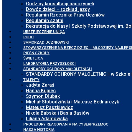
Godziny konsultacji nauczycieli
Dowóz dzieci – rozkład jazdy
Regulamin Rzecznika Praw Uczniów
Regulamin szatni
Rekrutacja do klasy I Szkoły Podstawowej im. 
UBEZPIECZENIE UNIQA
RODO
SAMORZĄD UCZNIOWSKI
STOWARZYSZENIE NA RZECZ DZIECI I MŁODZIEŻY NAJLEPS
PIEŚŃ SZKOŁY
ŚWIETLICA
LABORATORIA PRZYSZŁOŚCI
STANDARDY OCHRONY MAŁOLETNICH
STANDARDY OCHRONY MAŁOLETNICH w Szkole Pod
TALENTY
Judyta Zaraś
Hanna Kupiec
Szymon Dłubak
Michał Słobodziński i Mateusz Bednarczyk
Mateusz Paszkiewicz
Nikola Babska i Basia Basiów
Liliana Adamowska
PROCEDURY REAGOWANIA NA CYBERPRZEMOC
NASZA HISTORIA