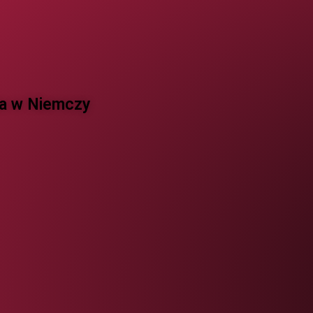
 w Niemczy ​