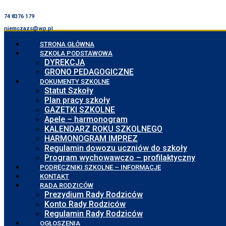
74 8376 179
niemczazs@wp.pl
STRONA GŁÓWNA
SZKOŁA PODSTAWOWA
DYREKCJA
GRONO PEDAGOGICZNE
DOKUMENTY SZKOLNE
Statut Szkoły
Plan pracy szkoły
GAZETKI SZKOLNE
Apele – harmonogram
KALENDARZ ROKU SZKOLNEGO
HARMONOGRAM IMPREZ
Regulamin dowozu uczniów do szkoły
Program wychowawczo – profilaktyczny
PODRĘCZNIKI SZKOLNE – INFORMACJE
KONTAKT
RADA RODZICÓW
Prezydium Rady Rodziców
Konto Rady Rodziców
Regulamin Rady Rodziców
OGŁOSZENIA