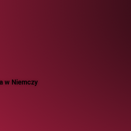
 w Niemczy ​