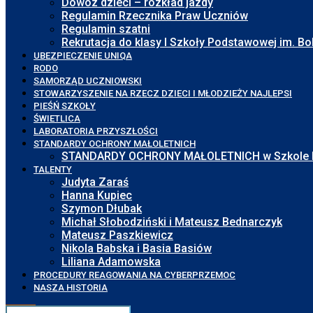
Dowóz dzieci – rozkład jazdy
Regulamin Rzecznika Praw Uczniów
Regulamin szatni
Rekrutacja do klasy I Szkoły Podstawowej im. 
UBEZPIECZENIE UNIQA
RODO
SAMORZĄD UCZNIOWSKI
STOWARZYSZENIE NA RZECZ DZIECI I MŁODZIEŻY NAJLEPSI
PIEŚŃ SZKOŁY
ŚWIETLICA
LABORATORIA PRZYSZŁOŚCI
STANDARDY OCHRONY MAŁOLETNICH
STANDARDY OCHRONY MAŁOLETNICH w Szkole Pod
TALENTY
Judyta Zaraś
Hanna Kupiec
Szymon Dłubak
Michał Słobodziński i Mateusz Bednarczyk
Mateusz Paszkiewicz
Nikola Babska i Basia Basiów
Liliana Adamowska
PROCEDURY REAGOWANIA NA CYBERPRZEMOC
NASZA HISTORIA