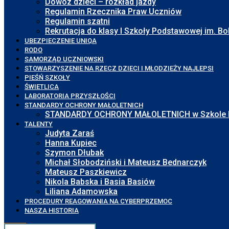
Dowóz dzieci – rozkład jazdy
Regulamin Rzecznika Praw Uczniów
Regulamin szatni
Rekrutacja do klasy I Szkoły Podstawowej im. 
UBEZPIECZENIE UNIQA
RODO
SAMORZĄD UCZNIOWSKI
STOWARZYSZENIE NA RZECZ DZIECI I MŁODZIEŻY NAJLEPSI
PIEŚŃ SZKOŁY
ŚWIETLICA
LABORATORIA PRZYSZŁOŚCI
STANDARDY OCHRONY MAŁOLETNICH
STANDARDY OCHRONY MAŁOLETNICH w Szkole Pod
TALENTY
Judyta Zaraś
Hanna Kupiec
Szymon Dłubak
Michał Słobodziński i Mateusz Bednarczyk
Mateusz Paszkiewicz
Nikola Babska i Basia Basiów
Liliana Adamowska
PROCEDURY REAGOWANIA NA CYBERPRZEMOC
NASZA HISTORIA