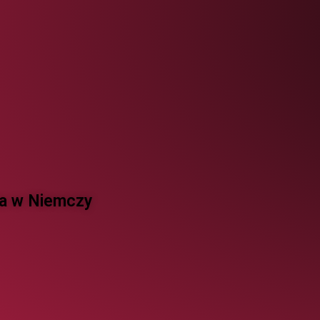
 w Niemczy ​