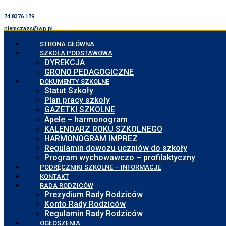
74 8376 179
niemczazs@wp.pl
STRONA GŁÓWNA
SZKOŁA PODSTAWOWA
DYREKCJA
GRONO PEDAGOGICZNE
DOKUMENTY SZKOLNE
Statut Szkoły
Plan pracy szkoły
GAZETKI SZKOLNE
Apele – harmonogram
KALENDARZ ROKU SZKOLNEGO
HARMONOGRAM IMPREZ
Regulamin dowozu uczniów do szkoły
Program wychowawczo – profilaktyczny
PODRĘCZNIKI SZKOLNE – INFORMACJE
KONTAKT
RADA RODZICÓW
Prezydium Rady Rodziców
Konto Rady Rodziców
Regulamin Rady Rodziców
OGŁOSZENIA