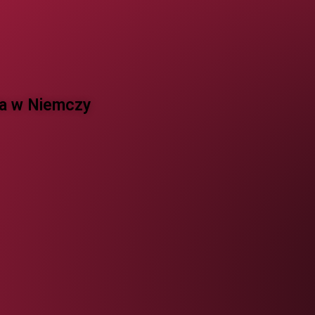
 w Niemczy ​