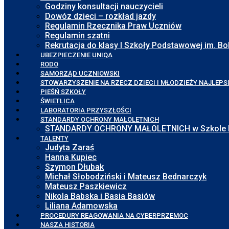
Godziny konsultacji nauczycieli
Dowóz dzieci – rozkład jazdy
Regulamin Rzecznika Praw Uczniów
Regulamin szatni
Rekrutacja do klasy I Szkoły Podstawowej im. 
UBEZPIECZENIE UNIQA
RODO
SAMORZĄD UCZNIOWSKI
STOWARZYSZENIE NA RZECZ DZIECI I MŁODZIEŻY NAJLEPS
PIEŚŃ SZKOŁY
ŚWIETLICA
LABORATORIA PRZYSZŁOŚCI
STANDARDY OCHRONY MAŁOLETNICH
STANDARDY OCHRONY MAŁOLETNICH w Szkole Pod
TALENTY
Judyta Zaraś
Hanna Kupiec
Szymon Dłubak
Michał Słobodziński i Mateusz Bednarczyk
Mateusz Paszkiewicz
Nikola Babska i Basia Basiów
Liliana Adamowska
PROCEDURY REAGOWANIA NA CYBERPRZEMOC
NASZA HISTORIA