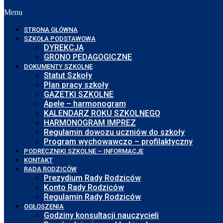
Menu
STRONA GŁÓWNA
SZKOŁA PODSTAWOWA
DYREKCJA
GRONO PEDAGOGICZNE
DOKUMENTY SZKOLNE
Statut Szkoły
Plan pracy szkoły
GAZETKI SZKOLNE
Apele – harmonogram
KALENDARZ ROKU SZKOLNEGO
HARMONOGRAM IMPREZ
Regulamin dowozu uczniów do szkoły
Program wychowawczo – profilaktyczny
PODRĘCZNIKI SZKOLNE – INFORMACJE
KONTAKT
RADA RODZICÓW
Prezydium Rady Rodziców
Konto Rady Rodziców
Regulamin Rady Rodziców
OGŁOSZENIA
Godziny konsultacji nauczycieli