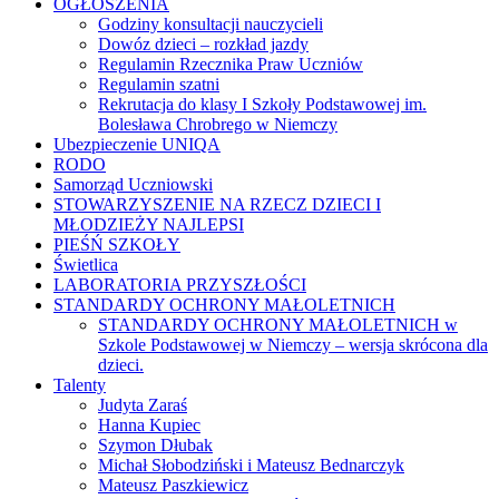
OGŁOSZENIA
Godziny konsultacji nauczycieli
Dowóz dzieci – rozkład jazdy
Regulamin Rzecznika Praw Uczniów
Regulamin szatni
Rekrutacja do klasy I Szkoły Podstawowej im.
Bolesława Chrobrego w Niemczy
Ubezpieczenie UNIQA
RODO
Samorząd Uczniowski
STOWARZYSZENIE NA RZECZ DZIECI I
MŁODZIEŻY NAJLEPSI
PIEŚŃ SZKOŁY
Świetlica
LABORATORIA PRZYSZŁOŚCI
STANDARDY OCHRONY MAŁOLETNICH
STANDARDY OCHRONY MAŁOLETNICH w
Szkole Podstawowej w Niemczy – wersja skrócona dla
dzieci.
Talenty
Judyta Zaraś
Hanna Kupiec
Szymon Dłubak
Michał Słobodziński i Mateusz Bednarczyk
Mateusz Paszkiewicz