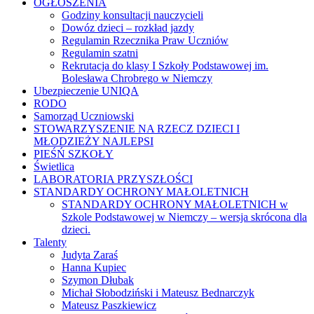
OGŁOSZENIA
Godziny konsultacji nauczycieli
Dowóz dzieci – rozkład jazdy
Regulamin Rzecznika Praw Uczniów
Regulamin szatni
Rekrutacja do klasy I Szkoły Podstawowej im.
Bolesława Chrobrego w Niemczy
Ubezpieczenie UNIQA
RODO
Samorząd Uczniowski
STOWARZYSZENIE NA RZECZ DZIECI I
MŁODZIEŻY NAJLEPSI
PIEŚŃ SZKOŁY
Świetlica
LABORATORIA PRZYSZŁOŚCI
STANDARDY OCHRONY MAŁOLETNICH
STANDARDY OCHRONY MAŁOLETNICH w
Szkole Podstawowej w Niemczy – wersja skrócona dla
dzieci.
Talenty
Judyta Zaraś
Hanna Kupiec
Szymon Dłubak
Michał Słobodziński i Mateusz Bednarczyk
Mateusz Paszkiewicz