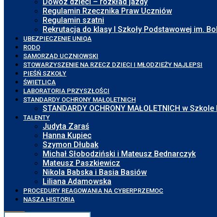
Dowóz dzieci – rozkład jazdy
Regulamin Rzecznika Praw Uczniów
Regulamin szatni
Rekrutacja do klasy I Szkoły Podstawowej im. 
UBEZPIECZENIE UNIQA
RODO
SAMORZĄD UCZNIOWSKI
STOWARZYSZENIE NA RZECZ DZIECI I MŁODZIEŻY NAJLEPSI
PIEŚŃ SZKOŁY
ŚWIETLICA
LABORATORIA PRZYSZŁOŚCI
STANDARDY OCHRONY MAŁOLETNICH
STANDARDY OCHRONY MAŁOLETNICH w Szkole Pod
TALENTY
Judyta Zaraś
Hanna Kupiec
Szymon Dłubak
Michał Słobodziński i Mateusz Bednarczyk
Mateusz Paszkiewicz
Nikola Babska i Basia Basiów
Liliana Adamowska
PROCEDURY REAGOWANIA NA CYBERPRZEMOC
NASZA HISTORIA