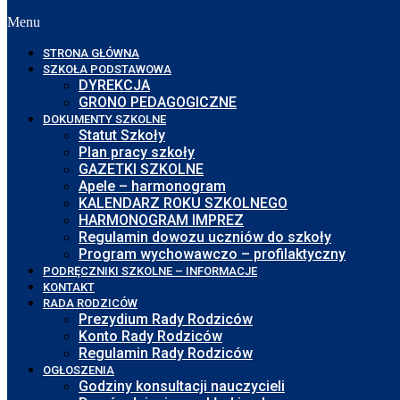
Menu
STRONA GŁÓWNA
SZKOŁA PODSTAWOWA
DYREKCJA
GRONO PEDAGOGICZNE
DOKUMENTY SZKOLNE
Statut Szkoły
Plan pracy szkoły
GAZETKI SZKOLNE
Apele – harmonogram
KALENDARZ ROKU SZKOLNEGO
HARMONOGRAM IMPREZ
Regulamin dowozu uczniów do szkoły
Program wychowawczo – profilaktyczny
PODRĘCZNIKI SZKOLNE – INFORMACJE
KONTAKT
RADA RODZICÓW
Prezydium Rady Rodziców
Konto Rady Rodziców
Regulamin Rady Rodziców
OGŁOSZENIA
Godziny konsultacji nauczycieli