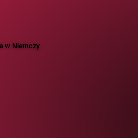
 w Niemczy ​