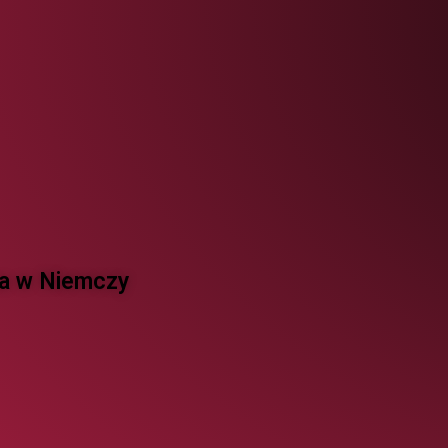
 w Niemczy ​