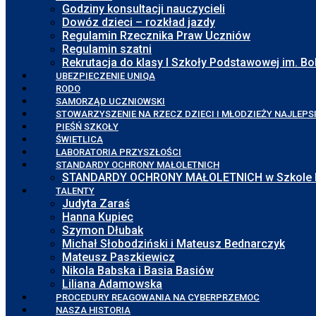
Godziny konsultacji nauczycieli
Dowóz dzieci – rozkład jazdy
Regulamin Rzecznika Praw Uczniów
Regulamin szatni
Rekrutacja do klasy I Szkoły Podstawowej im. 
UBEZPIECZENIE UNIQA
RODO
SAMORZĄD UCZNIOWSKI
STOWARZYSZENIE NA RZECZ DZIECI I MŁODZIEŻY NAJLEPS
PIEŚŃ SZKOŁY
ŚWIETLICA
LABORATORIA PRZYSZŁOŚCI
STANDARDY OCHRONY MAŁOLETNICH
STANDARDY OCHRONY MAŁOLETNICH w Szkole Pod
TALENTY
Judyta Zaraś
Hanna Kupiec
Szymon Dłubak
Michał Słobodziński i Mateusz Bednarczyk
Mateusz Paszkiewicz
Nikola Babska i Basia Basiów
Liliana Adamowska
PROCEDURY REAGOWANIA NA CYBERPRZEMOC
NASZA HISTORIA