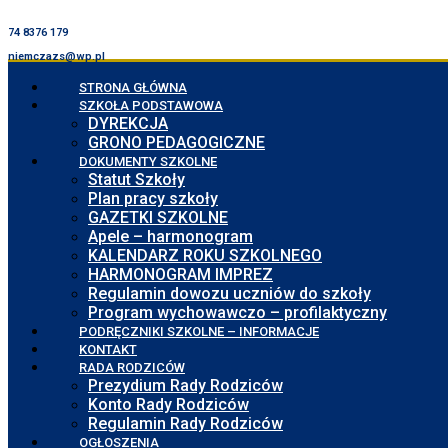
74 8376 179
niemczazs@wp.pl
STRONA GŁÓWNA
SZKOŁA PODSTAWOWA
DYREKCJA
GRONO PEDAGOGICZNE
DOKUMENTY SZKOLNE
Statut Szkoły
Plan pracy szkoły
GAZETKI SZKOLNE
Apele – harmonogram
KALENDARZ ROKU SZKOLNEGO
HARMONOGRAM IMPREZ
Regulamin dowozu uczniów do szkoły
Program wychowawczo – profilaktyczny
PODRĘCZNIKI SZKOLNE – INFORMACJE
KONTAKT
RADA RODZICÓW
Prezydium Rady Rodziców
Konto Rady Rodziców
Regulamin Rady Rodziców
OGŁOSZENIA