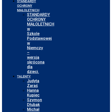
STANDARDY
OCHRONY
MAŁOLETNICH
STANDARDY
OCHRONY
MAŁOLETNICH
w
Szkole
Podstawowej
w
Niemczy
–
wersja
skrócona
dla
dzieci.
TALENTY
Judyta
Zaraś
Hanna
Kupiec
Szymon
Dłubak
Michał