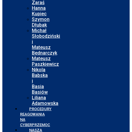
Zaraś
Hanna
Kupiec
Szymon
Dłubak
Michał
Słobodziński
i
Mateusz
Bednarczyk
Mateusz
Paszkiewicz
Nikola
Babska
i
Basia
Basiów
Liliana
Adamowska
PROCEDURY
REAGOWANIA
NA
CYBERPRZEMOC
NASZA