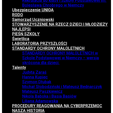
Rekrutacja do klasy I Szkoły Podstawowej im.
Bolesława Chrobrego w Niemczy
Ubezpieczenie UNIQA
RODO
Samorząd Uczniowski
STOWARZYSZENIE NA RZECZ DZIECI I MŁODZIEŻY
NAJLEPSI
PIEŚŃ SZKOŁY
Świetlica
LABORATORIA PRZYSZŁOŚCI
STANDARDY OCHRONY MAŁOLETNICH
STANDARDY OCHRONY MAŁOLETNICH w
Szkole Podstawowej w Niemczy – wersja
skrócona dla dzieci.
Talenty
Judyta Zaraś
Hanna Kupiec
Szymon Dłubak
Michał Słobodziński i Mateusz Bednarczyk
Mateusz Paszkiewicz
Nikola Babska i Basia Basiów
Liliana Adamowska
PROCEDURY REAGOWANIA NA CYBERPRZEMOC
NASZA HISTORIA