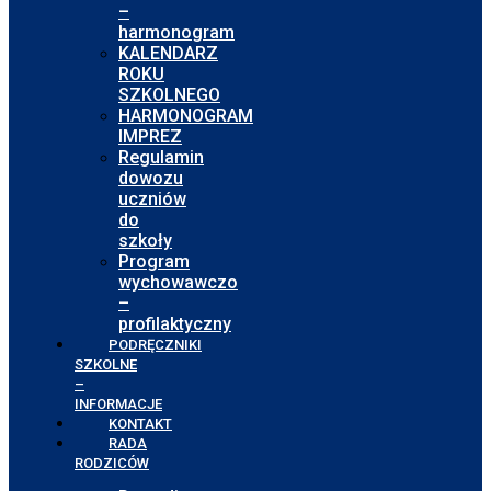
–
harmonogram
KALENDARZ
ROKU
SZKOLNEGO
HARMONOGRAM
IMPREZ
Regulamin
dowozu
uczniów
do
szkoły
Program
wychowawczo
–
profilaktyczny
PODRĘCZNIKI
SZKOLNE
–
INFORMACJE
KONTAKT
RADA
RODZICÓW