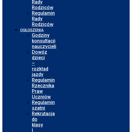
Rady
Rodziców
Regulamin
Rady
Rodziców
OGŁOSZENIA
Godziny
konsultacji
nauczycieli
Dowóz
dzieci
–
rozkład
jazdy
Regulamin
Rzecznika
Praw
Uczniów
Regulamin
szatni
Rekrutacja
do
klasy
I