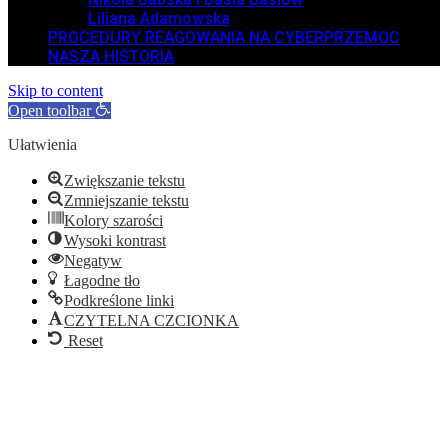
Liliana Adamowska
PROCEDURY REAGOWANIA NA CYBERPRZEMOC
NASZA HISTORIA
Skip to content
Open toolbar
Ułatwienia
Zwiększanie tekstu
Zmniejszanie tekstu
Kolory szarości
Wysoki kontrast
Negatyw
Łagodne tło
Podkreślone linki
CZYTELNA CZCIONKA
Reset