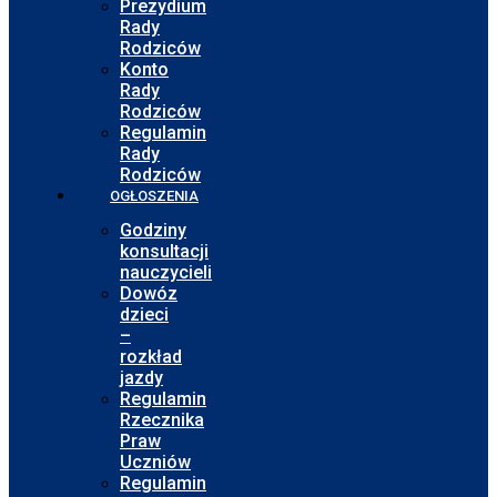
Prezydium
Rady
Rodziców
Konto
Rady
Rodziców
Regulamin
Rady
Rodziców
OGŁOSZENIA
Godziny
konsultacji
nauczycieli
Dowóz
dzieci
–
rozkład
jazdy
Regulamin
Rzecznika
Praw
Uczniów
Regulamin