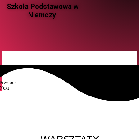
Szkoła Podstawowa w
Niemczy ​
Previous
Next