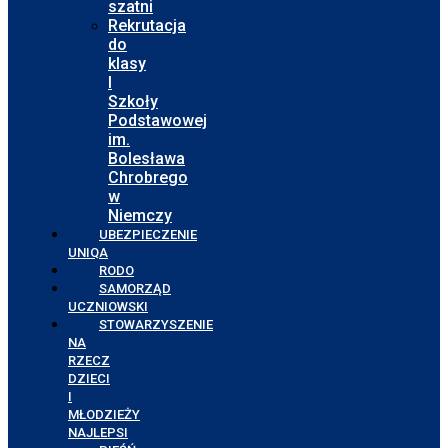
szatni
Rekrutacja
do
klasy
I
Szkoły
Podstawowej
im.
Bolesława
Chrobrego
w
Niemczy
UBEZPIECZENIE
UNIQA
RODO
SAMORZĄD
UCZNIOWSKI
STOWARZYSZENIE
NA
RZECZ
DZIECI
I
MŁODZIEŻY
NAJLEPSI