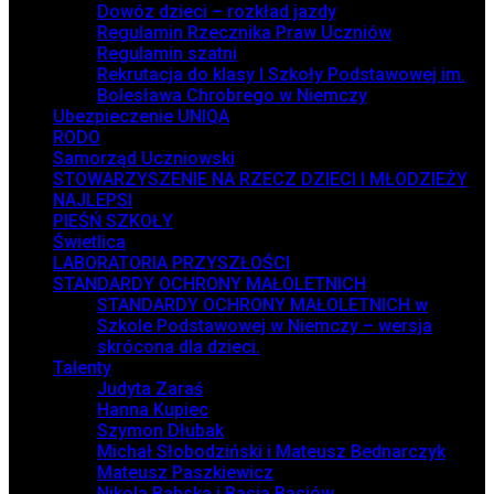
Dowóz dzieci – rozkład jazdy
Regulamin Rzecznika Praw Uczniów
Regulamin szatni
Rekrutacja do klasy I Szkoły Podstawowej im.
Bolesława Chrobrego w Niemczy
Ubezpieczenie UNIQA
RODO
Samorząd Uczniowski
STOWARZYSZENIE NA RZECZ DZIECI I MŁODZIEŻY
NAJLEPSI
PIEŚŃ SZKOŁY
Świetlica
LABORATORIA PRZYSZŁOŚCI
STANDARDY OCHRONY MAŁOLETNICH
STANDARDY OCHRONY MAŁOLETNICH w
Szkole Podstawowej w Niemczy – wersja
skrócona dla dzieci.
Talenty
Judyta Zaraś
Hanna Kupiec
Szymon Dłubak
Michał Słobodziński i Mateusz Bednarczyk
Mateusz Paszkiewicz
Nikola Babska i Basia Basiów