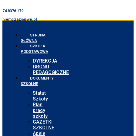
74 8376 179
niemczazs@wp.pl
STRONA
GŁÓWNA
SZKOŁA
PODSTAWOWA
DYREKCJA
GRONO
PEDAGOGICZNE
DOKUMENTY
SZKOLNE
Statut
Szkoły
Plan
pracy
szkoły
GAZETKI
SZKOLNE
Apele