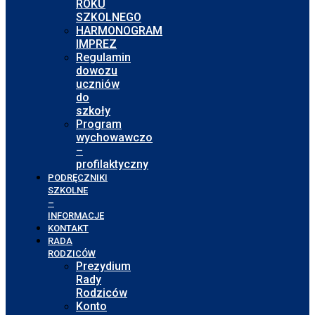
ROKU
SZKOLNEGO
HARMONOGRAM
IMPREZ
Regulamin
dowozu
uczniów
do
szkoły
Program
wychowawczo
–
profilaktyczny
PODRĘCZNIKI
SZKOLNE
–
INFORMACJE
KONTAKT
RADA
RODZICÓW
Prezydium
Rady
Rodziców
Konto