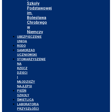
Szkoły
Podstawowej
im.
Bolesława
Chrobrego
w
Niemczy
UBEZPIECZENIE
UNIQA
RODO
SAMORZĄD
UCZNIOWSKI
STOWARZYSZENIE
NA
RZECZ
DZIECI
I
MŁODZIEŻY
NAJLEPSI
PIEŚŃ
SZKOŁY
ŚWIETLICA
LABORATORIA
PRZYSZŁOŚCI