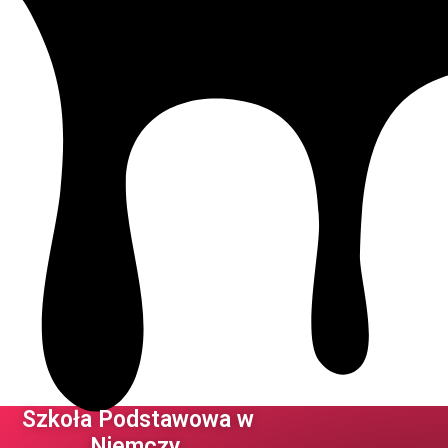
Szkoła Podstawowa w
Niemczy ​