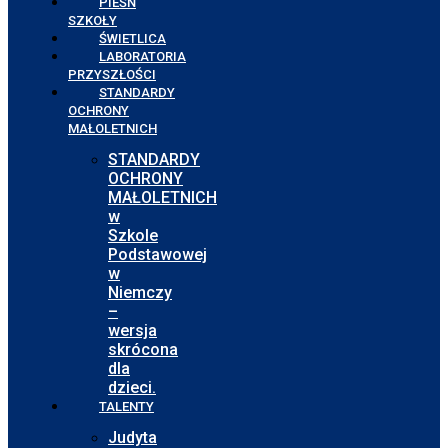
PIEŚŃ
SZKOŁY
ŚWIETLICA
LABORATORIA
PRZYSZŁOŚCI
STANDARDY
OCHRONY
MAŁOLETNICH
STANDARDY
OCHRONY
MAŁOLETNICH
w
Szkole
Podstawowej
w
Niemczy
–
wersja
skrócona
dla
dzieci.
TALENTY
Judyta