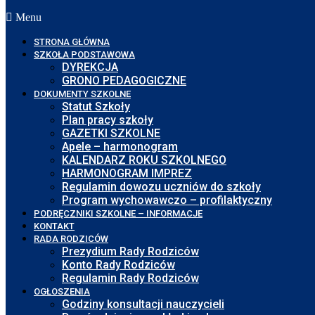
Menu
STRONA GŁÓWNA
SZKOŁA PODSTAWOWA
DYREKCJA
GRONO PEDAGOGICZNE
DOKUMENTY SZKOLNE
Statut Szkoły
Plan pracy szkoły
GAZETKI SZKOLNE
Apele – harmonogram
KALENDARZ ROKU SZKOLNEGO
HARMONOGRAM IMPREZ
Regulamin dowozu uczniów do szkoły
Program wychowawczo – profilaktyczny
PODRĘCZNIKI SZKOLNE – INFORMACJE
KONTAKT
RADA RODZICÓW
Prezydium Rady Rodziców
Konto Rady Rodziców
Regulamin Rady Rodziców
OGŁOSZENIA
Godziny konsultacji nauczycieli