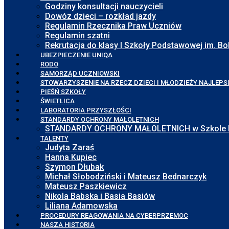
Godziny konsultacji nauczycieli
Dowóz dzieci – rozkład jazdy
Regulamin Rzecznika Praw Uczniów
Regulamin szatni
Rekrutacja do klasy I Szkoły Podstawowej im. 
UBEZPIECZENIE UNIQA
RODO
SAMORZĄD UCZNIOWSKI
STOWARZYSZENIE NA RZECZ DZIECI I MŁODZIEŻY NAJLEPS
PIEŚŃ SZKOŁY
ŚWIETLICA
LABORATORIA PRZYSZŁOŚCI
STANDARDY OCHRONY MAŁOLETNICH
STANDARDY OCHRONY MAŁOLETNICH w Szkole Pod
TALENTY
Judyta Zaraś
Hanna Kupiec
Szymon Dłubak
Michał Słobodziński i Mateusz Bednarczyk
Mateusz Paszkiewicz
Nikola Babska i Basia Basiów
Liliana Adamowska
PROCEDURY REAGOWANIA NA CYBERPRZEMOC
NASZA HISTORIA