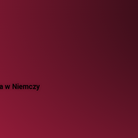
 w Niemczy ​