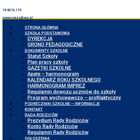
74 8376 179
niemczazs@wp.pl
STRONA GŁÓWNA
SZKOŁA PODSTAWOWA
DYREKCJA
GRONO PEDAGOGICZNE
DOKUMENTY SZKOLNE
Statut Szkoły
Plan pracy szkoły
GAZETKI SZKOLNE
Apele – harmonogram
KALENDARZ ROKU SZKOLNEGO
HARMONOGRAM IMPREZ
Regulamin dowozu uczniów do szkoły
Program wychowawczo – profilaktyczny
PODRĘCZNIKI SZKOLNE – INFORMACJE
KONTAKT
RADA RODZICÓW
Prezydium Rady Rodziców
Konto Rady Rodziców
Regulamin Rady Rodziców
OGŁOSZENIA