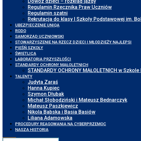
Dowóz dzieci – rozkład jazdy
Regulamin Rzecznika Praw Uczniów
Regulamin szatni
Rekrutacja do klasy I Szkoły Podstawowej im. 
UBEZPIECZENIE UNIQA
RODO
SAMORZĄD UCZNIOWSKI
STOWARZYSZENIE NA RZECZ DZIECI I MŁODZIEŻY NAJLEPSI
PIEŚŃ SZKOŁY
ŚWIETLICA
LABORATORIA PRZYSZŁOŚCI
STANDARDY OCHRONY MAŁOLETNICH
STANDARDY OCHRONY MAŁOLETNICH w Szkole Pod
TALENTY
Judyta Zaraś
Hanna Kupiec
Szymon Dłubak
Michał Słobodziński i Mateusz Bednarczyk
Mateusz Paszkiewicz
Nikola Babska i Basia Basiów
Liliana Adamowska
PROCEDURY REAGOWANIA NA CYBERPRZEMOC
NASZA HISTORIA