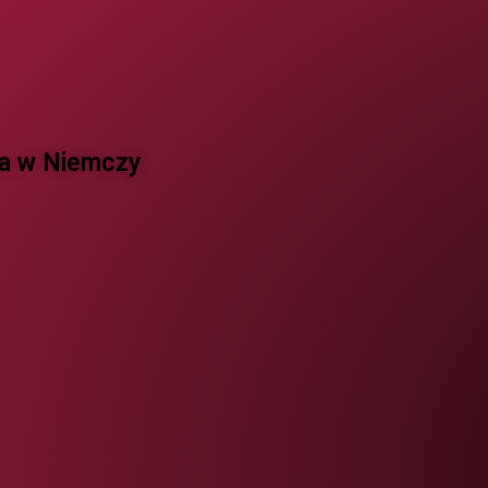
 w Niemczy ​