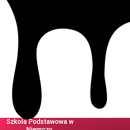
Szkoła Podstawowa w
Niemczy ​