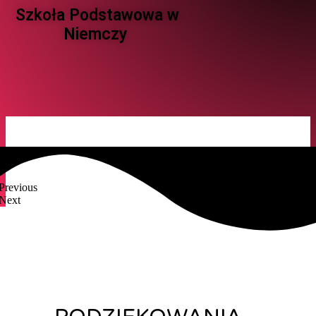
Szkoła Podstawowa w
Niemczy ​
Previous
Next