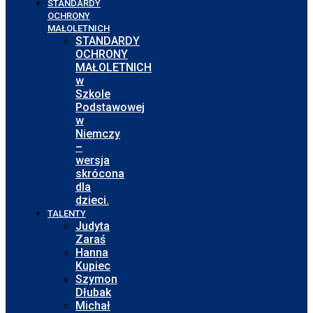
STANDARDY
OCHRONY
MAŁOLETNICH
STANDARDY
OCHRONY
MAŁOLETNICH
w
Szkole
Podstawowej
w
Niemczy
–
wersja
skrócona
dla
dzieci.
TALENTY
Judyta
Zaraś
Hanna
Kupiec
Szymon
Dłubak
Michał