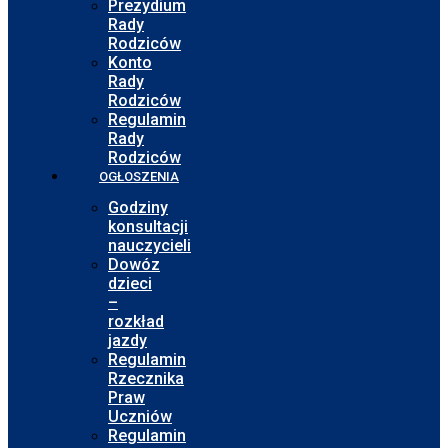
Prezydium
Rady
Rodziców
Konto
Rady
Rodziców
Regulamin
Rady
Rodziców
OGŁOSZENIA
Godziny
konsultacji
nauczycieli
Dowóz
dzieci
–
rozkład
jazdy
Regulamin
Rzecznika
Praw
Uczniów
Regulamin