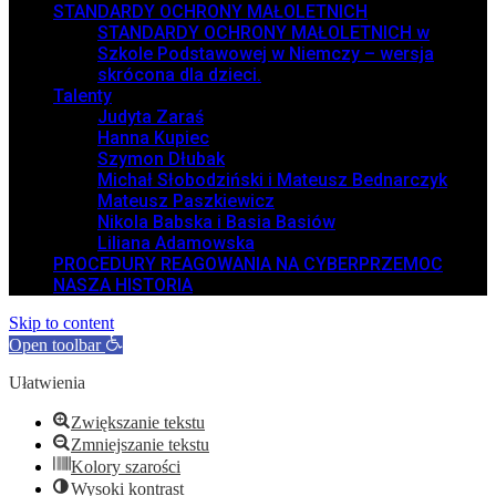
STANDARDY OCHRONY MAŁOLETNICH
STANDARDY OCHRONY MAŁOLETNICH w
Szkole Podstawowej w Niemczy – wersja
skrócona dla dzieci.
Talenty
Judyta Zaraś
Hanna Kupiec
Szymon Dłubak
Michał Słobodziński i Mateusz Bednarczyk
Mateusz Paszkiewicz
Nikola Babska i Basia Basiów
Liliana Adamowska
PROCEDURY REAGOWANIA NA CYBERPRZEMOC
NASZA HISTORIA
Skip to content
Open toolbar
Ułatwienia
Zwiększanie tekstu
Zmniejszanie tekstu
Kolory szarości
Wysoki kontrast