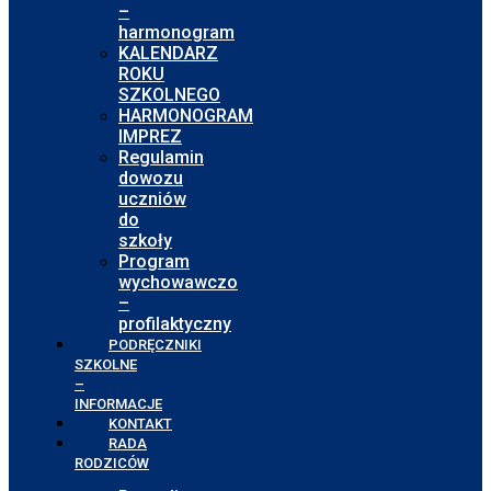
–
harmonogram
KALENDARZ
ROKU
SZKOLNEGO
HARMONOGRAM
IMPREZ
Regulamin
dowozu
uczniów
do
szkoły
Program
wychowawczo
–
profilaktyczny
PODRĘCZNIKI
SZKOLNE
–
INFORMACJE
KONTAKT
RADA
RODZICÓW