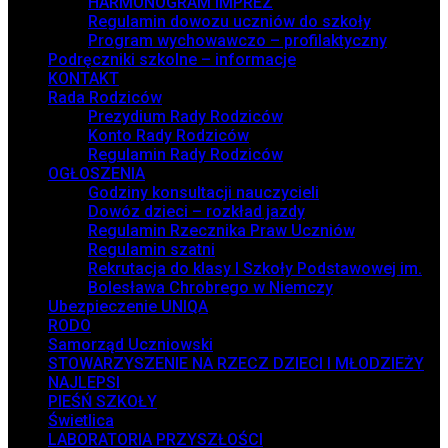
HARMONOGRAM IMPREZ
Regulamin dowozu uczniów do szkoły
Program wychowawczo – profilaktyczny
Podręczniki szkolne – informacje
KONTAKT
Rada Rodziców
Prezydium Rady Rodziców
Konto Rady Rodziców
Regulamin Rady Rodziców
OGŁOSZENIA
Godziny konsultacji nauczycieli
Dowóz dzieci – rozkład jazdy
Regulamin Rzecznika Praw Uczniów
Regulamin szatni
Rekrutacja do klasy I Szkoły Podstawowej im.
Bolesława Chrobrego w Niemczy
Ubezpieczenie UNIQA
RODO
Samorząd Uczniowski
STOWARZYSZENIE NA RZECZ DZIECI I MŁODZIEŻY
NAJLEPSI
PIEŚŃ SZKOŁY
Świetlica
LABORATORIA PRZYSZŁOŚCI