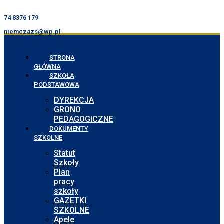
74 8376 179
niemczazs@wp.pl
STRONA
GŁÓWNA
SZKOŁA
PODSTAWOWA
DYREKCJA
GRONO
PEDAGOGICZNE
DOKUMENTY
SZKOLNE
Statut
Szkoły
Plan
pracy
szkoły
GAZETKI
SZKOLNE
Apele