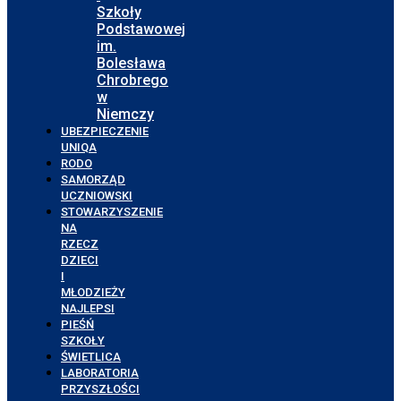
Szkoły
Podstawowej
im.
Bolesława
Chrobrego
w
Niemczy
UBEZPIECZENIE
UNIQA
RODO
SAMORZĄD
UCZNIOWSKI
STOWARZYSZENIE
NA
RZECZ
DZIECI
I
MŁODZIEŻY
NAJLEPSI
PIEŚŃ
SZKOŁY
ŚWIETLICA
LABORATORIA
PRZYSZŁOŚCI