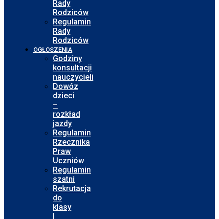
Rady
Rodziców
Regulamin
Rady
Rodziców
OGŁOSZENIA
Godziny
konsultacji
nauczycieli
Dowóz
dzieci
–
rozkład
jazdy
Regulamin
Rzecznika
Praw
Uczniów
Regulamin
szatni
Rekrutacja
do
klasy
I