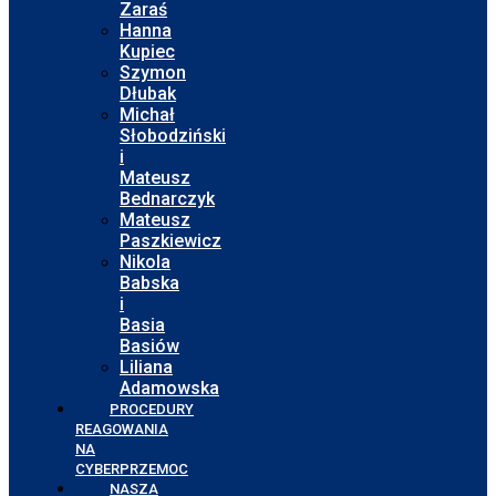
Zaraś
Hanna
Kupiec
Szymon
Dłubak
Michał
Słobodziński
i
Mateusz
Bednarczyk
Mateusz
Paszkiewicz
Nikola
Babska
i
Basia
Basiów
Liliana
Adamowska
PROCEDURY
REAGOWANIA
NA
CYBERPRZEMOC
NASZA