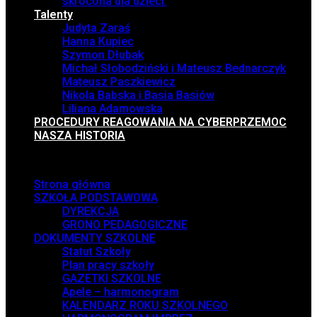
skrócona dla dzieci.
Talenty
Judyta Zaraś
Hanna Kupiec
Szymon Dłubak
Michał Słobodziński i Mateusz Bednarczyk
Mateusz Paszkiewicz
Nikola Babska i Basia Basiów
Liliana Adamowska
PROCEDURY REAGOWANIA NA CYBERPRZEMOC
NASZA HISTORIA
Menu
Strona główna
SZKOŁA PODSTAWOWA
DYREKCJA
GRONO PEDAGOGICZNE
DOKUMENTY SZKOLNE
Statut Szkoły
Plan pracy szkoły
GAZETKI SZKOLNE
Apele – harmonogram
KALENDARZ ROKU SZKOLNEGO