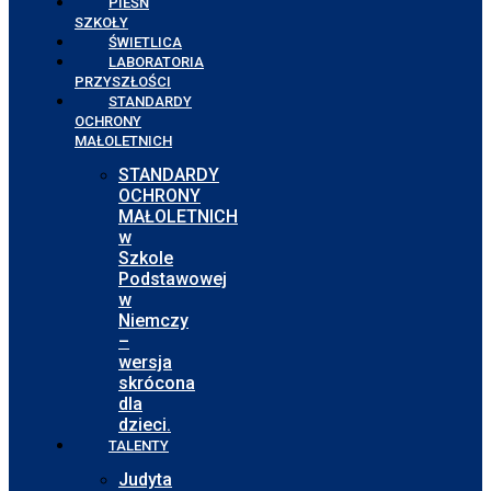
PIEŚŃ
SZKOŁY
ŚWIETLICA
LABORATORIA
PRZYSZŁOŚCI
STANDARDY
OCHRONY
MAŁOLETNICH
STANDARDY
OCHRONY
MAŁOLETNICH
w
Szkole
Podstawowej
w
Niemczy
–
wersja
skrócona
dla
dzieci.
TALENTY
Judyta