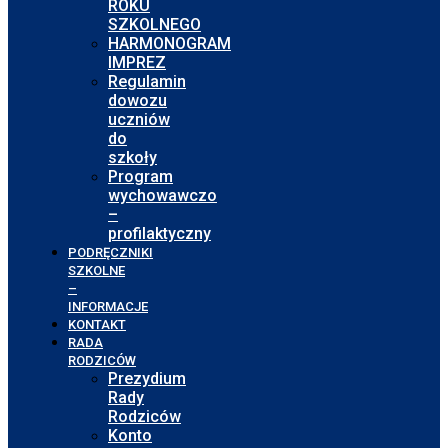
ROKU
SZKOLNEGO
HARMONOGRAM
IMPREZ
Regulamin
dowozu
uczniów
do
szkoły
Program
wychowawczo
–
profilaktyczny
PODRĘCZNIKI
SZKOLNE
–
INFORMACJE
KONTAKT
RADA
RODZICÓW
Prezydium
Rady
Rodziców
Konto