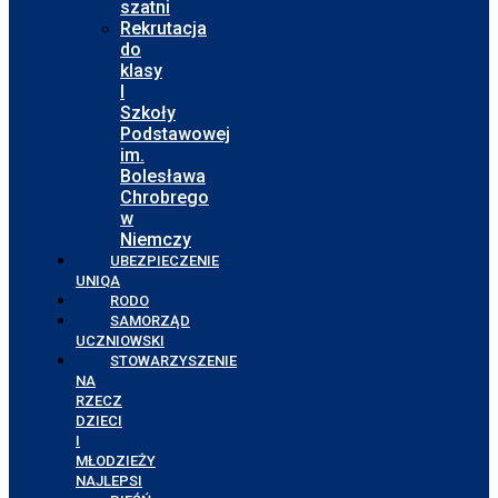
szatni
Rekrutacja
do
klasy
I
Szkoły
Podstawowej
im.
Bolesława
Chrobrego
w
Niemczy
UBEZPIECZENIE
UNIQA
RODO
SAMORZĄD
UCZNIOWSKI
STOWARZYSZENIE
NA
RZECZ
DZIECI
I
MŁODZIEŻY
NAJLEPSI