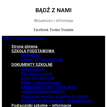
BĄDŹ Z NAMI
Aktualności i informacje
Facebook
Twitter
Youtube
Theme by Grupa Lucrum
Strona główna
SZKOŁA PODSTAWOWA
DYREKCJA
GRONO PEDAGOGICZNE
DOKUMENTY SZKOLNE
Statut Szkoły
Plan pracy szkoły
GAZETKI SZKOLNE
Apele – harmonogram
KALENDARZ ROKU SZKOLNEGO
HARMONOGRAM IMPREZ
Regulamin dowozu uczniów do szkoły
Program wychowawczo – profilaktyczny
Podręczniki szkolne – informacje