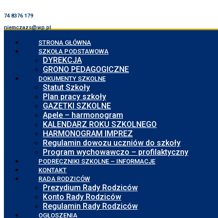
74 8376 179
niemczazs@wp.pl
STRONA GŁÓWNA
SZKOŁA PODSTAWOWA
DYREKCJA
GRONO PEDAGOGICZNE
DOKUMENTY SZKOLNE
Statut Szkoły
Plan pracy szkoły
GAZETKI SZKOLNE
Apele – harmonogram
KALENDARZ ROKU SZKOLNEGO
HARMONOGRAM IMPREZ
Regulamin dowozu uczniów do szkoły
Program wychowawczo – profilaktyczny
PODRĘCZNIKI SZKOLNE – INFORMACJE
KONTAKT
RADA RODZICÓW
Prezydium Rady Rodziców
Konto Rady Rodziców
Regulamin Rady Rodziców
OGŁOSZENIA