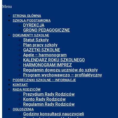
Menu
STRONA GŁÓWNA
SZKOŁA PODSTAWOWA
DYREKCJA
GRONO PEDAGOGICZNE
DOKUMENTY SZKOLNE
Statut Szkoły
Plan pracy szkoły
GAZETKI SZKOLNE
Apele – harmonogram
KALENDARZ ROKU SZKOLNEGO
HARMONOGRAM IMPREZ
Regulamin dowozu uczniów do szkoły
Program wychowawczo – profilaktyczny
PODRĘCZNIKI SZKOLNE – INFORMACJE
KONTAKT
RADA RODZICÓW
Prezydium Rady Rodziców
Konto Rady Rodziców
Regulamin Rady Rodziców
OGŁOSZENIA
Godziny konsultacji nauczycieli