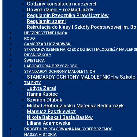
Godziny konsultacji nauczycieli
Dowóz dzieci – rozkład jazdy
Regulamin Rzecznika Praw Uczniów
Regulamin szatni
Rekrutacja do klasy I Szkoły Podstawowej im. 
UBEZPIECZENIE UNIQA
RODO
SAMORZĄD UCZNIOWSKI
STOWARZYSZENIE NA RZECZ DZIECI I MŁODZIEŻY NAJLEPS
PIEŚŃ SZKOŁY
ŚWIETLICA
LABORATORIA PRZYSZŁOŚCI
STANDARDY OCHRONY MAŁOLETNICH
STANDARDY OCHRONY MAŁOLETNICH w Szkole Pod
TALENTY
Judyta Zaraś
Hanna Kupiec
Szymon Dłubak
Michał Słobodziński i Mateusz Bednarczyk
Mateusz Paszkiewicz
Nikola Babska i Basia Basiów
Liliana Adamowska
PROCEDURY REAGOWANIA NA CYBERPRZEMOC
NASZA HISTORIA