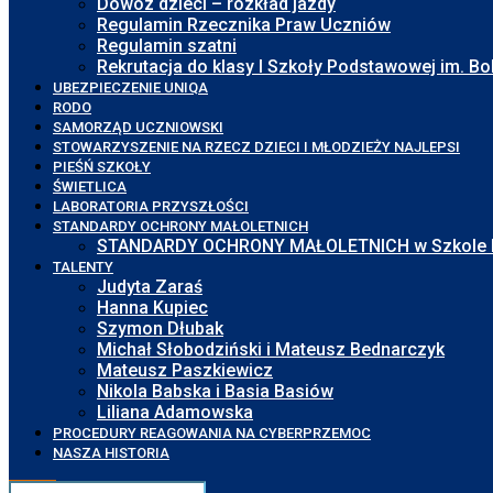
Dowóz dzieci – rozkład jazdy
Regulamin Rzecznika Praw Uczniów
Regulamin szatni
Rekrutacja do klasy I Szkoły Podstawowej im. 
UBEZPIECZENIE UNIQA
RODO
SAMORZĄD UCZNIOWSKI
STOWARZYSZENIE NA RZECZ DZIECI I MŁODZIEŻY NAJLEPSI
PIEŚŃ SZKOŁY
ŚWIETLICA
LABORATORIA PRZYSZŁOŚCI
STANDARDY OCHRONY MAŁOLETNICH
STANDARDY OCHRONY MAŁOLETNICH w Szkole Pod
TALENTY
Judyta Zaraś
Hanna Kupiec
Szymon Dłubak
Michał Słobodziński i Mateusz Bednarczyk
Mateusz Paszkiewicz
Nikola Babska i Basia Basiów
Liliana Adamowska
PROCEDURY REAGOWANIA NA CYBERPRZEMOC
NASZA HISTORIA