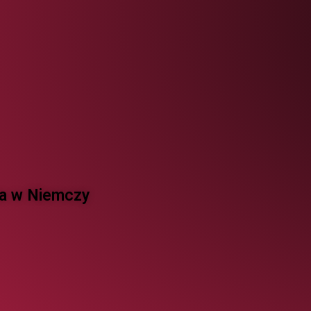
 w Niemczy ​