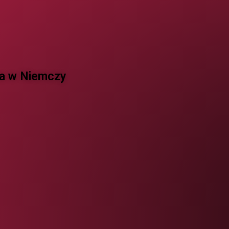
 w Niemczy ​