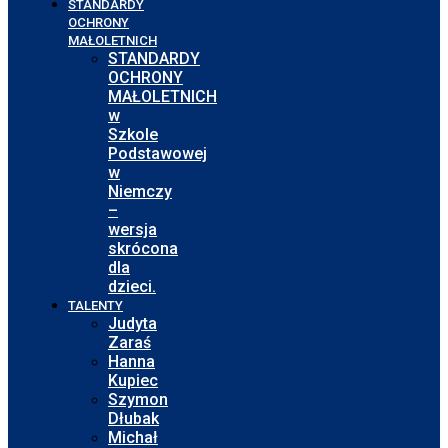
STANDARDY
OCHRONY
MAŁOLETNICH
STANDARDY
OCHRONY
MAŁOLETNICH
w
Szkole
Podstawowej
w
Niemczy
–
wersja
skrócona
dla
dzieci.
TALENTY
Judyta
Zaraś
Hanna
Kupiec
Szymon
Dłubak
Michał