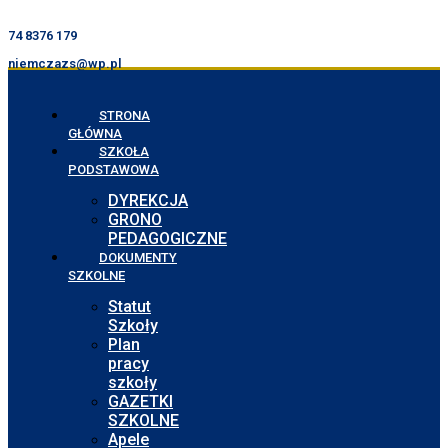
74 8376 179
niemczazs@wp.pl
STRONA
GŁÓWNA
SZKOŁA
PODSTAWOWA
DYREKCJA
GRONO
PEDAGOGICZNE
DOKUMENTY
SZKOLNE
Statut
Szkoły
Plan
pracy
szkoły
GAZETKI
SZKOLNE
Apele