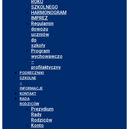
ROKU
SZKOLNEGO
HARMONOGRAM
IMPREZ
Regulamin
dowozu
uczniów
do
szkoły
Program
wychowawczo
–
profilaktyczny
PODRĘCZNIKI
SZKOLNE
–
INFORMACJE
KONTAKT
RADA
RODZICÓW
Prezydium
Rady
Rodziców
Konto