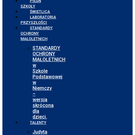
PIEŚŃ
SZKOŁY
ŚWIETLICA
LABORATORIA
PRZYSZŁOŚCI
STANDARDY
OCHRONY
MAŁOLETNICH
STANDARDY
OCHRONY
MAŁOLETNICH
w
Szkole
Podstawowej
w
Niemczy
–
wersja
skrócona
dla
dzieci.
TALENTY
Judyta