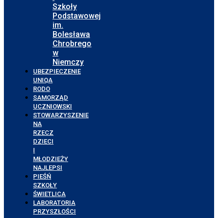
Szkoły
Podstawowej
im.
Bolesława
Chrobrego
w
Niemczy
UBEZPIECZENIE
UNIQA
RODO
SAMORZĄD
UCZNIOWSKI
STOWARZYSZENIE
NA
RZECZ
DZIECI
I
MŁODZIEŻY
NAJLEPSI
PIEŚŃ
SZKOŁY
ŚWIETLICA
LABORATORIA
PRZYSZŁOŚCI