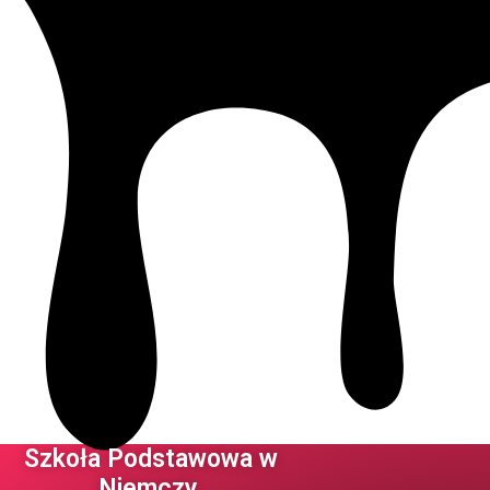
Szkoła Podstawowa w
Niemczy ​