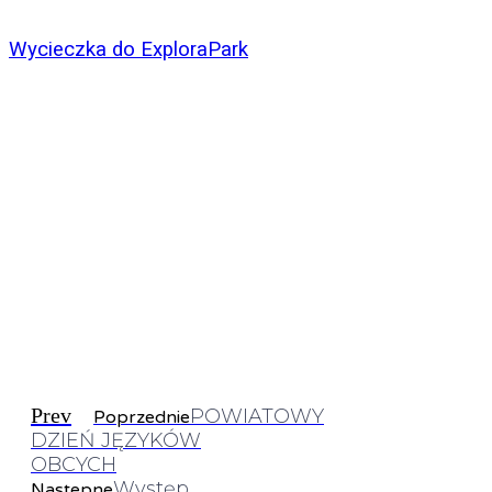
Wycieczka do ExploraPark
Prev
POWIATOWY
Poprzednie
DZIEŃ JĘZYKÓW
OBCYCH
Występ
Nastepne