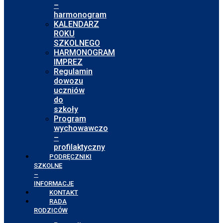
–
harmonogram
KALENDARZ
ROKU
SZKOLNEGO
HARMONOGRAM
IMPREZ
Regulamin
dowozu
uczniów
do
szkoły
Program
wychowawczo
–
profilaktyczny
PODRĘCZNIKI
SZKOLNE
–
INFORMACJE
KONTAKT
RADA
RODZICÓW