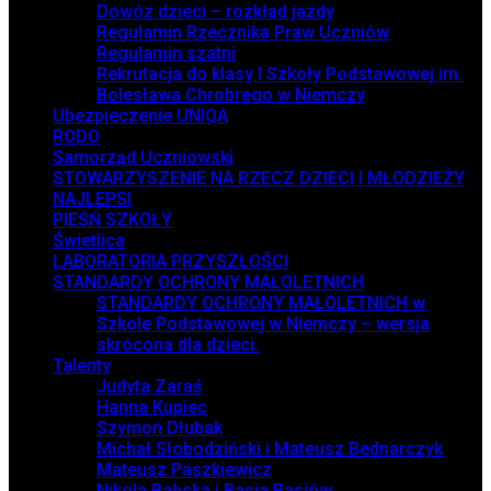
Dowóz dzieci – rozkład jazdy
Regulamin Rzecznika Praw Uczniów
Regulamin szatni
Rekrutacja do klasy I Szkoły Podstawowej im.
Bolesława Chrobrego w Niemczy
Ubezpieczenie UNIQA
RODO
Samorząd Uczniowski
STOWARZYSZENIE NA RZECZ DZIECI I MŁODZIEŻY
NAJLEPSI
PIEŚŃ SZKOŁY
Świetlica
LABORATORIA PRZYSZŁOŚCI
STANDARDY OCHRONY MAŁOLETNICH
STANDARDY OCHRONY MAŁOLETNICH w
Szkole Podstawowej w Niemczy – wersja
skrócona dla dzieci.
Talenty
Judyta Zaraś
Hanna Kupiec
Szymon Dłubak
Michał Słobodziński i Mateusz Bednarczyk
Mateusz Paszkiewicz
Nikola Babska i Basia Basiów