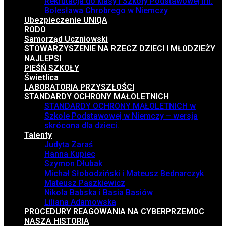
Rekrutacja do klasy I Szkoły Podstawowej im.
Bolesława Chrobrego w Niemczy
Ubezpieczenie UNIQA
RODO
Samorząd Uczniowski
STOWARZYSZENIE NA RZECZ DZIECI I MŁODZIEŻY
NAJLEPSI
PIEŚŃ SZKOŁY
Świetlica
LABORATORIA PRZYSZŁOŚCI
STANDARDY OCHRONY MAŁOLETNICH
STANDARDY OCHRONY MAŁOLETNICH w
Szkole Podstawowej w Niemczy – wersja
skrócona dla dzieci.
Talenty
Judyta Zaraś
Hanna Kupiec
Szymon Dłubak
Michał Słobodziński i Mateusz Bednarczyk
Mateusz Paszkiewicz
Nikola Babska i Basia Basiów
Liliana Adamowska
PROCEDURY REAGOWANIA NA CYBERPRZEMOC
NASZA HISTORIA