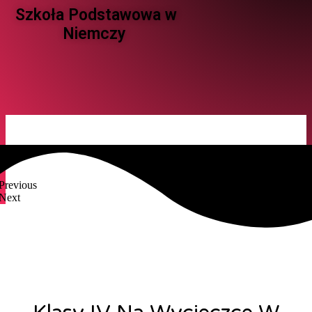
Szkoła Podstawowa w
Niemczy ​
Previous
Next