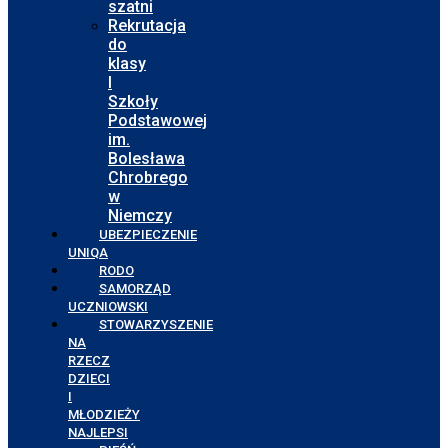
szatni
Rekrutacja
do
klasy
I
Szkoły
Podstawowej
im.
Bolesława
Chrobrego
w
Niemczy
UBEZPIECZENIE
UNIQA
RODO
SAMORZĄD
UCZNIOWSKI
STOWARZYSZENIE
NA
RZECZ
DZIECI
I
MŁODZIEŻY
NAJLEPSI