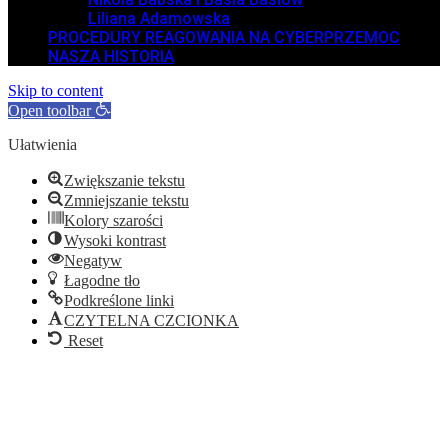
Liliana Adamowska
PROCEDURY REAGOWANIA NA CYBERPRZEMOC
NASZA HISTORIA
Skip to content
Open toolbar
Ułatwienia
Zwiększanie tekstu
Zmniejszanie tekstu
Kolory szarości
Wysoki kontrast
Negatyw
Łagodne tło
Podkreślone linki
CZYTELNA CZCIONKA
Reset