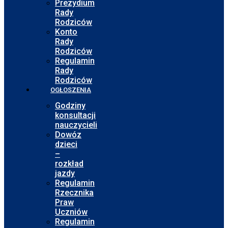
Prezydium
Rady
Rodziców
Konto
Rady
Rodziców
Regulamin
Rady
Rodziców
OGŁOSZENIA
Godziny
konsultacji
nauczycieli
Dowóz
dzieci
–
rozkład
jazdy
Regulamin
Rzecznika
Praw
Uczniów
Regulamin