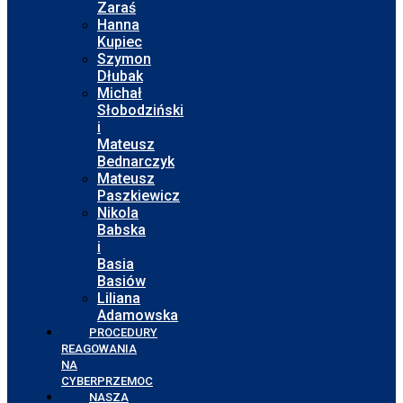
Zaraś
Hanna
Kupiec
Szymon
Dłubak
Michał
Słobodziński
i
Mateusz
Bednarczyk
Mateusz
Paszkiewicz
Nikola
Babska
i
Basia
Basiów
Liliana
Adamowska
PROCEDURY
REAGOWANIA
NA
CYBERPRZEMOC
NASZA