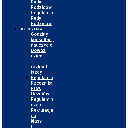
Rady
Rodziców
Regulamin
Rady
Rodziców
OGŁOSZENIA
Godziny
konsultacji
nauczycieli
Dowóz
dzieci
–
rozkład
jazdy
Regulamin
Rzecznika
Praw
Uczniów
Regulamin
szatni
Rekrutacja
do
klasy
I