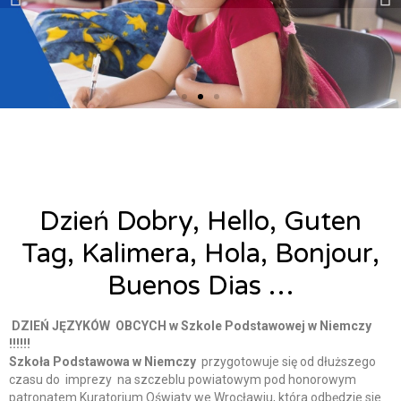
Szkoła Podstawowa w
Szkoła Podstawowa w
Szkoła Podstawowa w
Szkoła Podstawowa w
Szkoła Podstawowa w
Szkoła Podstawowa w
Szkoła Podstawowa w
Szkoła Podstawowa w
Szkoła Podstawowa w
Niemczy ​
Niemczy ​
Niemczy ​
Niemczy ​
Niemczy ​
Niemczy ​
Niemczy ​
Niemczy ​
Niemczy ​
Dzień Dobry, Hello, Guten
Tag, Kalimera, Hola, Bonjour,
Buenos Dias …
DZIEŃ JĘZYKÓW OBCYCH w Szkole Podstawowej w Niemczy
Alicja Łysiak
31 maja, 2023
!!!!!!
Szkoła Podstawowa w Niemczy
przygotowuje się od dłuższego
czasu do imprezy na szczeblu powiatowym pod honorowym
patronatem Kuratorium Oświaty we Wrocławiu, która odbędzie sie