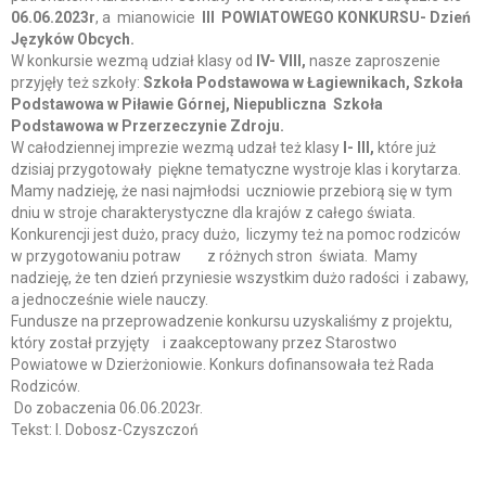
06.06.2023r
, a mianowicie
III POWIATOWEGO KONKURSU- Dzień
Języków Obcych.
W konkursie wezmą udział klasy od
IV- VIII,
nasze zaproszenie
przyjęły też szkoły:
Szkoła
Podstawowa w Łagiewnikach, Szkoła
Podstawowa w Piławie Górnej, Niepubliczna Szkoła
Podstawowa w Przerzeczynie Zdroju.
W całodziennej imprezie wezmą udzał też klasy
I- III,
które już
dzisiaj przygotowały piękne tematyczne wystroje klas i korytarza.
Mamy nadzieję, że nasi najmłodsi uczniowie przebiorą się w tym
dniu w stroje charakterystyczne dla krajów z całego świata.
Konkurencji jest dużo, pracy dużo, liczymy też na pomoc rodziców
w przygotowaniu potraw z różnych stron świata. Mamy
nadzieję, że ten dzień przyniesie wszystkim dużo radości i zabawy,
a jednocześnie wiele nauczy.
Fundusze na przeprowadzenie konkursu uzyskaliśmy z projektu,
który został przyjęty i zaakceptowany przez Starostwo
Powiatowe w Dzierżoniowie. Konkurs dofinansowała też Rada
Rodziców.
Do zobaczenia 06.06.2023r.
Tekst: I. Dobosz-Czyszczoń