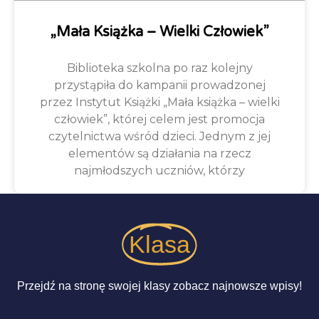
„Mała Książka – Wielki Człowiek”
Biblioteka szkolna po raz kolejny
przystąpiła do kampanii prowadzonej
przez Instytut Książki „Mała książka – wielki
człowiek”, której celem jest promocja
czytelnictwa wśród dzieci. Jednym z jej
elementów są działania na rzecz
najmłodszych uczniów, którzy
Klasa
Przejdź na stronę swojej klasy zobacz najnowsze wpisy!