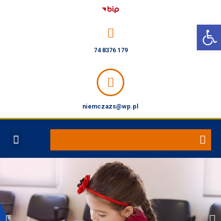
Open toolbar
74 8376 179
niemczazs@wp.pl