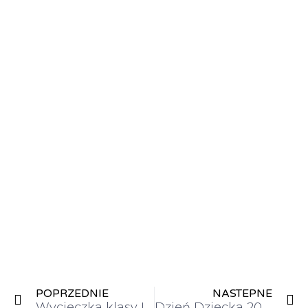
POPRZEDNIE
NASTEPNE
Wycieczka klasy II b do Muzeum Zabawek oraz „Szlakiem Ginących Zawodów”
Dzień Dziecka 2023