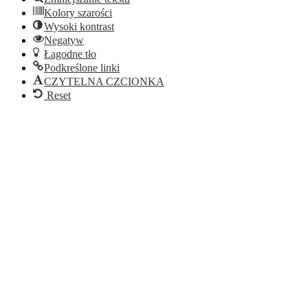
Kolory szarości
Wysoki kontrast
Negatyw
Łagodne tło
Podkreślone linki
CZYTELNA CZCIONKA
Reset