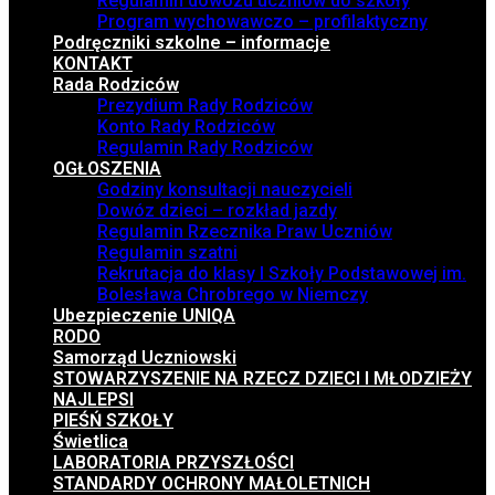
Regulamin dowozu uczniów do szkoły
Program wychowawczo – profilaktyczny
Podręczniki szkolne – informacje
KONTAKT
Rada Rodziców
Prezydium Rady Rodziców
Konto Rady Rodziców
Regulamin Rady Rodziców
OGŁOSZENIA
Godziny konsultacji nauczycieli
Dowóz dzieci – rozkład jazdy
Regulamin Rzecznika Praw Uczniów
Regulamin szatni
Rekrutacja do klasy I Szkoły Podstawowej im.
Bolesława Chrobrego w Niemczy
Ubezpieczenie UNIQA
RODO
Samorząd Uczniowski
STOWARZYSZENIE NA RZECZ DZIECI I MŁODZIEŻY
NAJLEPSI
PIEŚŃ SZKOŁY
Świetlica
LABORATORIA PRZYSZŁOŚCI
STANDARDY OCHRONY MAŁOLETNICH