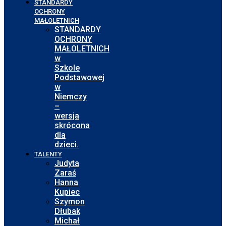
STANDARDY
OCHRONY
MAŁOLETNICH
STANDARDY
OCHRONY
MAŁOLETNICH
w
Szkole
Podstawowej
w
Niemczy
–
wersja
skrócona
dla
dzieci.
TALENTY
Judyta
Zaraś
Hanna
Kupiec
Szymon
Dłubak
Michał