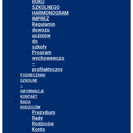
ROKU
SZKOLNEGO
HARMONOGRAM
IMPREZ
Regulamin
dowozu
uczniów
do
szkoły
Program
wychowawczo
–
profilaktyczny
PODRĘCZNIKI
SZKOLNE
–
INFORMACJE
KONTAKT
RADA
RODZICÓW
Prezydium
Rady
Rodziców
Konto