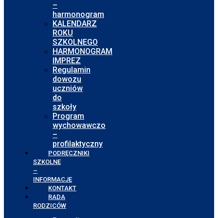
–
harmonogram
KALENDARZ
ROKU
SZKOLNEGO
HARMONOGRAM
IMPREZ
Regulamin
dowozu
uczniów
do
szkoły
Program
wychowawczo
–
profilaktyczny
PODRĘCZNIKI
SZKOLNE
–
INFORMACJE
KONTAKT
RADA
RODZICÓW