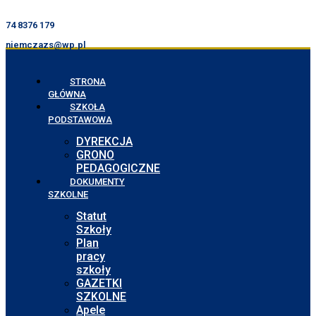
74 8376 179
niemczazs@wp.pl
STRONA
GŁÓWNA
SZKOŁA
PODSTAWOWA
DYREKCJA
GRONO
PEDAGOGICZNE
DOKUMENTY
SZKOLNE
Statut
Szkoły
Plan
pracy
szkoły
GAZETKI
SZKOLNE
Apele