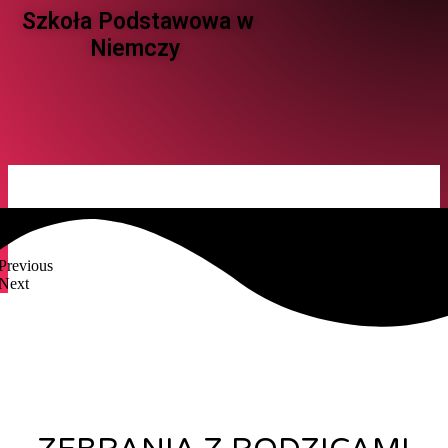
Szkoła Podstawowa w
Niemczy ​
Previous
Next