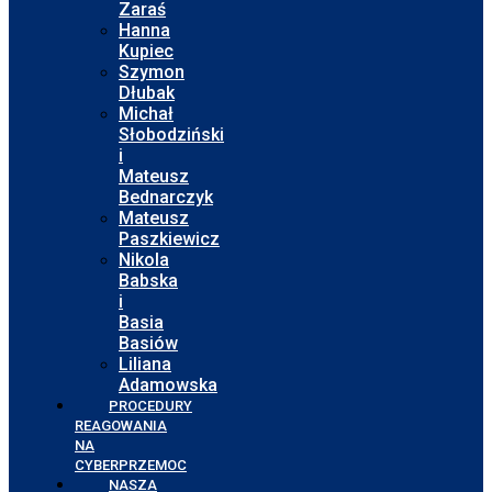
Zaraś
Hanna
Kupiec
Szymon
Dłubak
Michał
Słobodziński
i
Mateusz
Bednarczyk
Mateusz
Paszkiewicz
Nikola
Babska
i
Basia
Basiów
Liliana
Adamowska
PROCEDURY
REAGOWANIA
NA
CYBERPRZEMOC
NASZA