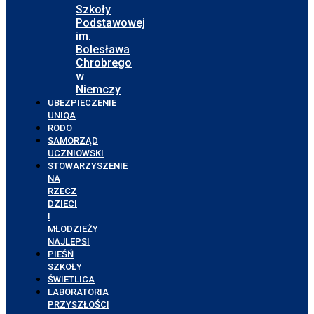
Szkoły
Podstawowej
im.
Bolesława
Chrobrego
w
Niemczy
UBEZPIECZENIE
UNIQA
RODO
SAMORZĄD
UCZNIOWSKI
STOWARZYSZENIE
NA
RZECZ
DZIECI
I
MŁODZIEŻY
NAJLEPSI
PIEŚŃ
SZKOŁY
ŚWIETLICA
LABORATORIA
PRZYSZŁOŚCI