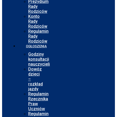
Prezydium
Rady
Rodziców
Konto
Rady
Rodziców
Regulamin
Rady
Rodziców
OGŁOSZENIA
Godziny
konsultacji
nauczycieli
Dowóz
dzieci
–
rozkład
jazdy
Regulamin
Rzecznika
Praw
Uczniów
Regulamin