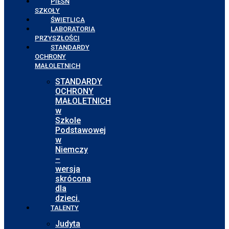
PIEŚŃ
SZKOŁY
ŚWIETLICA
LABORATORIA
PRZYSZŁOŚCI
STANDARDY
OCHRONY
MAŁOLETNICH
STANDARDY
OCHRONY
MAŁOLETNICH
w
Szkole
Podstawowej
w
Niemczy
–
wersja
skrócona
dla
dzieci.
TALENTY
Judyta