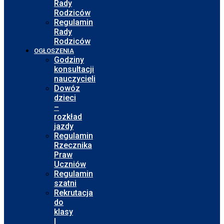
Rady
Rodziców
Regulamin
Rady
Rodziców
OGŁOSZENIA
Godziny
konsultacji
nauczycieli
Dowóz
dzieci
–
rozkład
jazdy
Regulamin
Rzecznika
Praw
Uczniów
Regulamin
szatni
Rekrutacja
do
klasy
I