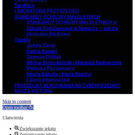
Świetlica
LABORATORIA PRZYSZŁOŚCI
STANDARDY OCHRONY MAŁOLETNICH
STANDARDY OCHRONY MAŁOLETNICH w
Szkole Podstawowej w Niemczy – wersja
skrócona dla dzieci.
Talenty
Judyta Zaraś
Hanna Kupiec
Szymon Dłubak
Michał Słobodziński i Mateusz Bednarczyk
Mateusz Paszkiewicz
Nikola Babska i Basia Basiów
Liliana Adamowska
PROCEDURY REAGOWANIA NA CYBERPRZEMOC
NASZA HISTORIA
Skip to content
Open toolbar
Ułatwienia
Zwiększanie tekstu
Zmniejszanie tekstu