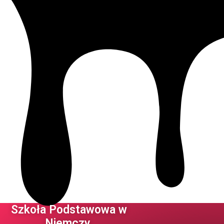
Szkoła Podstawowa w
Niemczy ​