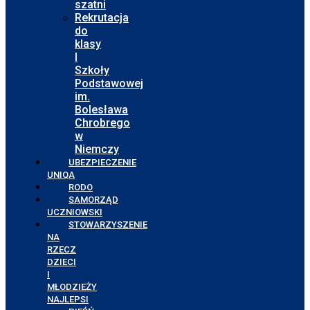
szatni
Rekrutacja
do
klasy
I
Szkoły
Podstawowej
im.
Bolesława
Chrobrego
w
Niemczy
UBEZPIECZENIE
UNIQA
RODO
SAMORZĄD
UCZNIOWSKI
STOWARZYSZENIE
NA
RZECZ
DZIECI
I
MŁODZIEŻY
NAJLEPSI