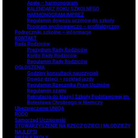
Apele – harmonogram
KALENDARZ ROKU SZKOLNEGO
HARMONOGRAM IMPREZ
Regulamin dowozu uczniów do szkoły
Program wychowawczo – profilaktyczny
Podręczniki szkolne – informacje
KONTAKT
Rada Rodziców
Prezydium Rady Rodziców
Konto Rady Rodziców
Regulamin Rady Rodziców
OGŁOSZENIA
Godziny konsultacji nauczycieli
Dowóz dzieci – rozkład jazdy
Regulamin Rzecznika Praw Uczniów
Regulamin szatni
Rekrutacja do klasy I Szkoły Podstawowej im.
Bolesława Chrobrego w Niemczy
Ubezpieczenie UNIQA
RODO
Samorząd Uczniowski
STOWARZYSZENIE NA RZECZ DZIECI I MŁODZIEŻY
NAJLEPSI
PIEŚŃ SZKOŁY