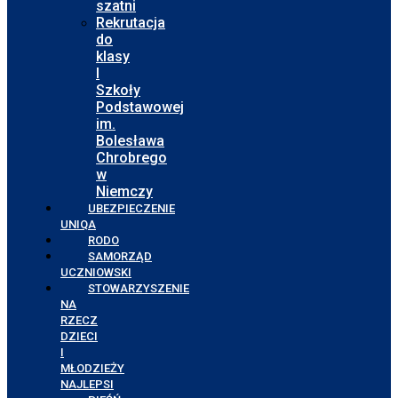
szatni
Rekrutacja
do
klasy
I
Szkoły
Podstawowej
im.
Bolesława
Chrobrego
w
Niemczy
UBEZPIECZENIE
UNIQA
RODO
SAMORZĄD
UCZNIOWSKI
STOWARZYSZENIE
NA
RZECZ
DZIECI
I
MŁODZIEŻY
NAJLEPSI