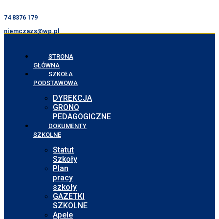
74 8376 179
niemczazs@wp.pl
STRONA
GŁÓWNA
SZKOŁA
PODSTAWOWA
DYREKCJA
GRONO
PEDAGOGICZNE
DOKUMENTY
SZKOLNE
Statut
Szkoły
Plan
pracy
szkoły
GAZETKI
SZKOLNE
Apele