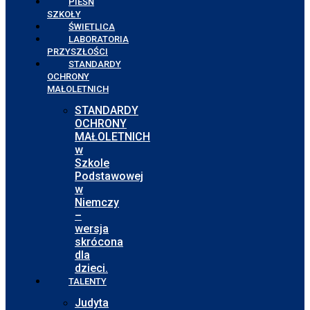
PIEŚŃ
SZKOŁY
ŚWIETLICA
LABORATORIA
PRZYSZŁOŚCI
STANDARDY
OCHRONY
MAŁOLETNICH
STANDARDY
OCHRONY
MAŁOLETNICH
w
Szkole
Podstawowej
w
Niemczy
–
wersja
skrócona
dla
dzieci.
TALENTY
Judyta