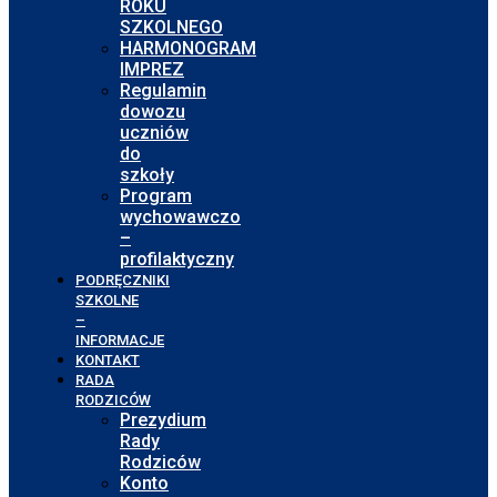
ROKU
SZKOLNEGO
HARMONOGRAM
IMPREZ
Regulamin
dowozu
uczniów
do
szkoły
Program
wychowawczo
–
profilaktyczny
PODRĘCZNIKI
SZKOLNE
–
INFORMACJE
KONTAKT
RADA
RODZICÓW
Prezydium
Rady
Rodziców
Konto