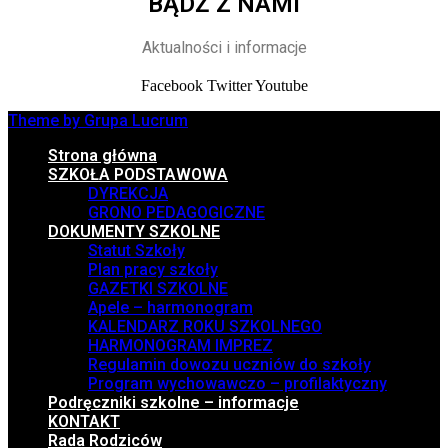
BĄDŹ Z NAMI
Aktualności i informacje
Facebook
Twitter
Youtube
Theme by Grupa Lucrum
Strona główna
SZKOŁA PODSTAWOWA
DYREKCJA
GRONO PEDAGOGICZNE
DOKUMENTY SZKOLNE
Statut Szkoły
Plan pracy szkoły
GAZETKI SZKOLNE
Apele – harmonogram
KALENDARZ ROKU SZKOLNEGO
HARMONOGRAM IMPREZ
Regulamin dowozu uczniów do szkoły
Program wychowawczo – profilaktyczny
Podręczniki szkolne – informacje
KONTAKT
Rada Rodziców