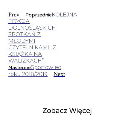
Prev
KOLEJNA
Poprzednie
EDYCJA
DOLNOŚLĄSKICH
SPOTKAŃ Z
MŁODYMI
CZYTELNIKAMI „Z
KSIĄŻKĄ NA
WALIZKACH”
Sportowiec
Nastepne
Next
roku 2018/2019
Zobacz Więcej