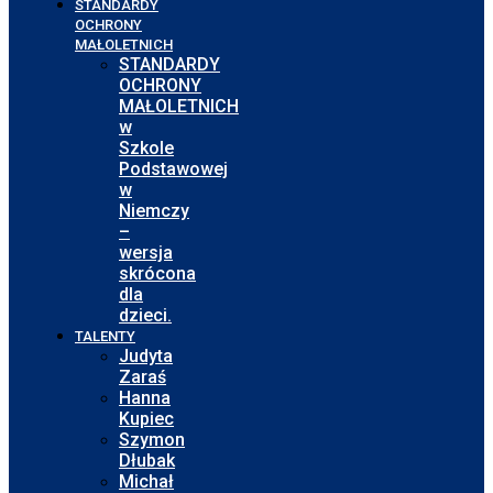
STANDARDY
OCHRONY
MAŁOLETNICH
STANDARDY
OCHRONY
MAŁOLETNICH
w
Szkole
Podstawowej
w
Niemczy
–
wersja
skrócona
dla
dzieci.
TALENTY
Judyta
Zaraś
Hanna
Kupiec
Szymon
Dłubak
Michał