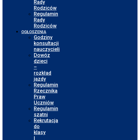
Rady
Rodziców
Regulamin
Rady
Rodziców
OGŁOSZENIA
Godziny
konsultacji
nauczycieli
Dowóz
dzieci
–
rozkład
jazdy
Regulamin
Rzecznika
Praw
Uczniów
Regulamin
szatni
Rekrutacja
do
klasy
I