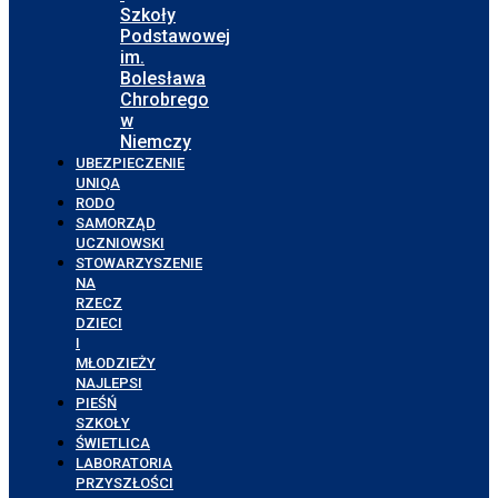
Szkoły
Podstawowej
im.
Bolesława
Chrobrego
w
Niemczy
UBEZPIECZENIE
UNIQA
RODO
SAMORZĄD
UCZNIOWSKI
STOWARZYSZENIE
NA
RZECZ
DZIECI
I
MŁODZIEŻY
NAJLEPSI
PIEŚŃ
SZKOŁY
ŚWIETLICA
LABORATORIA
PRZYSZŁOŚCI