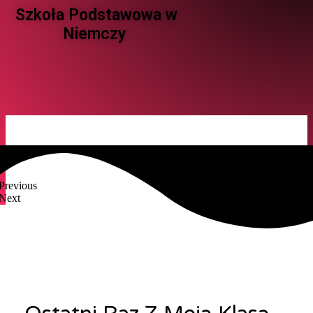
Szkoła Podstawowa w
Niemczy ​
Previous
Next