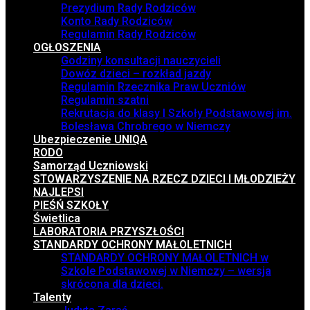
Prezydium Rady Rodziców
Konto Rady Rodziców
Regulamin Rady Rodziców
OGŁOSZENIA
Godziny konsultacji nauczycieli
Dowóz dzieci – rozkład jazdy
Regulamin Rzecznika Praw Uczniów
Regulamin szatni
Rekrutacja do klasy I Szkoły Podstawowej im.
Bolesława Chrobrego w Niemczy
Ubezpieczenie UNIQA
RODO
Samorząd Uczniowski
STOWARZYSZENIE NA RZECZ DZIECI I MŁODZIEŻY
NAJLEPSI
PIEŚŃ SZKOŁY
Świetlica
LABORATORIA PRZYSZŁOŚCI
STANDARDY OCHRONY MAŁOLETNICH
STANDARDY OCHRONY MAŁOLETNICH w
Szkole Podstawowej w Niemczy – wersja
skrócona dla dzieci.
Talenty