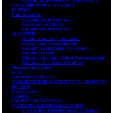
Program wychowawczo – profilaktyczny
Podręczniki szkolne – informacje
KONTAKT
Rada Rodziców
Prezydium Rady Rodziców
Konto Rady Rodziców
Regulamin Rady Rodziców
OGŁOSZENIA
Godziny konsultacji nauczycieli
Dowóz dzieci – rozkład jazdy
Regulamin Rzecznika Praw Uczniów
Regulamin szatni
Rekrutacja do klasy I Szkoły Podstawowej im.
Bolesława Chrobrego w Niemczy
Ubezpieczenie UNIQA
RODO
Samorząd Uczniowski
STOWARZYSZENIE NA RZECZ DZIECI I MŁODZIEŻY
NAJLEPSI
PIEŚŃ SZKOŁY
Świetlica
LABORATORIA PRZYSZŁOŚCI
STANDARDY OCHRONY MAŁOLETNICH
STANDARDY OCHRONY MAŁOLETNICH w