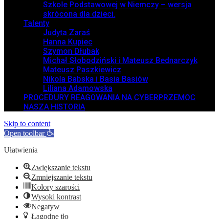
Szkole Podstawowej w Niemczy – wersja
skrócona dla dzieci.
Talenty
Judyta Zaraś
Hanna Kupiec
Szymon Dłubak
Michał Słobodziński i Mateusz Bednarczyk
Mateusz Paszkiewicz
Nikola Babska i Basia Basiów
Liliana Adamowska
PROCEDURY REAGOWANIA NA CYBERPRZEMOC
NASZA HISTORIA
Skip to content
Open toolbar
Ułatwienia
Zwiększanie tekstu
Zmniejszanie tekstu
Kolory szarości
Wysoki kontrast
Negatyw
Łagodne tło