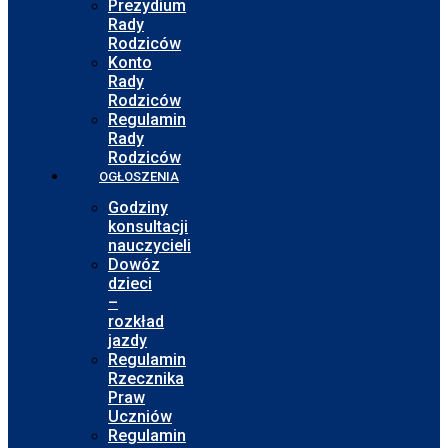
Prezydium
Rady
Rodziców
Konto
Rady
Rodziców
Regulamin
Rady
Rodziców
OGŁOSZENIA
Godziny
konsultacji
nauczycieli
Dowóz
dzieci
–
rozkład
jazdy
Regulamin
Rzecznika
Praw
Uczniów
Regulamin