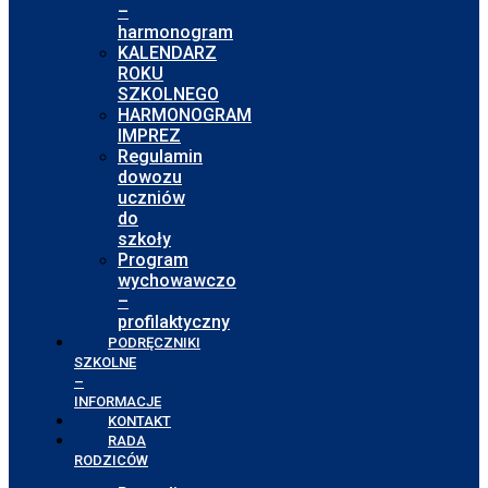
–
harmonogram
KALENDARZ
ROKU
SZKOLNEGO
HARMONOGRAM
IMPREZ
Regulamin
dowozu
uczniów
do
szkoły
Program
wychowawczo
–
profilaktyczny
PODRĘCZNIKI
SZKOLNE
–
INFORMACJE
KONTAKT
RADA
RODZICÓW