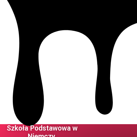
Szkoła Podstawowa w
Niemczy ​