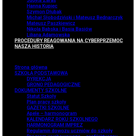
Judyta Zaraś
Hanna Kupiec
Szymon Dłubak
Michał Słobodziński i Mateusz Bednarczyk
Mateusz Paszkiewicz
Nikola Babska i Basia Basiów
Liliana Adamowska
PROCEDURY REAGOWANIA NA CYBERPRZEMOC
NASZA HISTORIA
Menu
Strona główna
SZKOŁA PODSTAWOWA
DYREKCJA
GRONO PEDAGOGICZNE
DOKUMENTY SZKOLNE
Statut Szkoły
Plan pracy szkoły
GAZETKI SZKOLNE
Apele – harmonogram
KALENDARZ ROKU SZKOLNEGO
HARMONOGRAM IMPREZ
Regulamin dowozu uczniów do szkoły