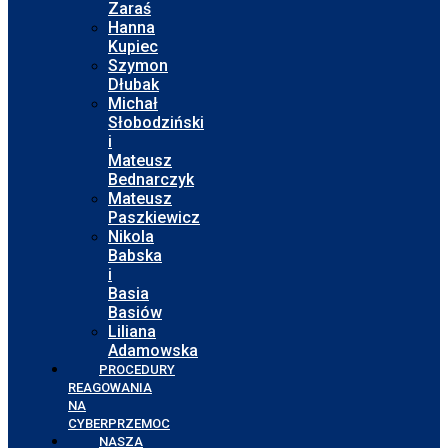
Zaraś
Hanna
Kupiec
Szymon
Dłubak
Michał
Słobodziński
i
Mateusz
Bednarczyk
Mateusz
Paszkiewicz
Nikola
Babska
i
Basia
Basiów
Liliana
Adamowska
PROCEDURY
REAGOWANIA
NA
CYBERPRZEMOC
NASZA