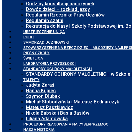
Godziny konsultacji nauczycieli
Dowóz dzieci – rozkład jazdy
Regulamin Rzecznika Praw Uczniów
Regulamin szatni
Rekrutacja do klasy I Szkoły Podstawowej im. 
UBEZPIECZENIE UNIQA
RODO
SAMORZĄD UCZNIOWSKI
STOWARZYSZENIE NA RZECZ DZIECI I MŁODZIEŻY NAJLEPS
PIEŚŃ SZKOŁY
ŚWIETLICA
LABORATORIA PRZYSZŁOŚCI
STANDARDY OCHRONY MAŁOLETNICH
STANDARDY OCHRONY MAŁOLETNICH w Szkole Pod
TALENTY
Judyta Zaraś
Hanna Kupiec
Szymon Dłubak
Michał Słobodziński i Mateusz Bednarczyk
Mateusz Paszkiewicz
Nikola Babska i Basia Basiów
Liliana Adamowska
PROCEDURY REAGOWANIA NA CYBERPRZEMOC
NASZA HISTORIA