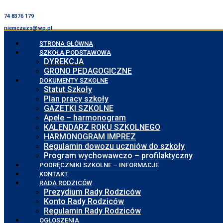
74 8376 179
niemczazs@wp.pl
STRONA GŁÓWNA
SZKOŁA PODSTAWOWA
DYREKCJA
GRONO PEDAGOGICZNE
DOKUMENTY SZKOLNE
Statut Szkoły
Plan pracy szkoły
GAZETKI SZKOLNE
Apele – harmonogram
KALENDARZ ROKU SZKOLNEGO
HARMONOGRAM IMPREZ
Regulamin dowozu uczniów do szkoły
Program wychowawczo – profilaktyczny
PODRĘCZNIKI SZKOLNE – INFORMACJE
KONTAKT
RADA RODZICÓW
Prezydium Rady Rodziców
Konto Rady Rodziców
Regulamin Rady Rodziców
OGŁOSZENIA