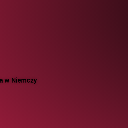
 w Niemczy ​