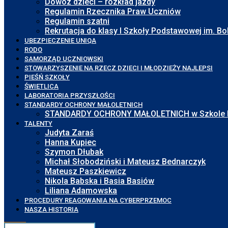
Dowóz dzieci – rozkład jazdy
Regulamin Rzecznika Praw Uczniów
Regulamin szatni
Rekrutacja do klasy I Szkoły Podstawowej im. 
UBEZPIECZENIE UNIQA
RODO
SAMORZĄD UCZNIOWSKI
STOWARZYSZENIE NA RZECZ DZIECI I MŁODZIEŻY NAJLEPSI
PIEŚŃ SZKOŁY
ŚWIETLICA
LABORATORIA PRZYSZŁOŚCI
STANDARDY OCHRONY MAŁOLETNICH
STANDARDY OCHRONY MAŁOLETNICH w Szkole Pod
TALENTY
Judyta Zaraś
Hanna Kupiec
Szymon Dłubak
Michał Słobodziński i Mateusz Bednarczyk
Mateusz Paszkiewicz
Nikola Babska i Basia Basiów
Liliana Adamowska
PROCEDURY REAGOWANIA NA CYBERPRZEMOC
NASZA HISTORIA