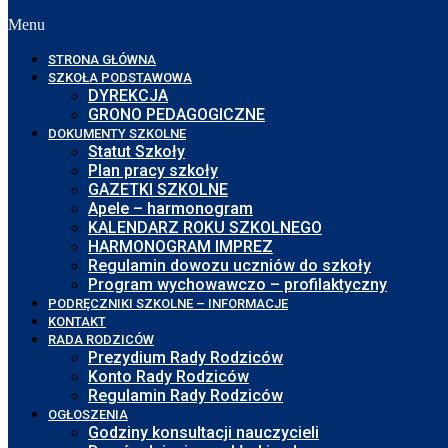
Menu
STRONA GŁÓWNA
SZKOŁA PODSTAWOWA
DYREKCJA
GRONO PEDAGOGICZNE
DOKUMENTY SZKOLNE
Statut Szkoły
Plan pracy szkoły
GAZETKI SZKOLNE
Apele – harmonogram
KALENDARZ ROKU SZKOLNEGO
HARMONOGRAM IMPREZ
Regulamin dowozu uczniów do szkoły
Program wychowawczo – profilaktyczny
PODRĘCZNIKI SZKOLNE – INFORMACJE
KONTAKT
RADA RODZICÓW
Prezydium Rady Rodziców
Konto Rady Rodziców
Regulamin Rady Rodziców
OGŁOSZENIA
Godziny konsultacji nauczycieli