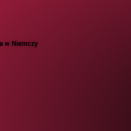
 w Niemczy ​