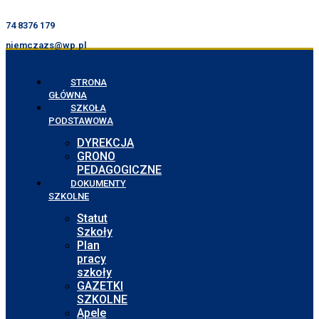
74 8376 179
niemczazs@wp.pl
STRONA
GŁÓWNA
SZKOŁA
PODSTAWOWA
DYREKCJA
GRONO
PEDAGOGICZNE
DOKUMENTY
SZKOLNE
Statut
Szkoły
Plan
pracy
szkoły
GAZETKI
SZKOLNE
Apele