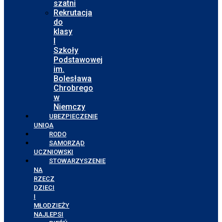
szatni
Rekrutacja
do
klasy
I
Szkoły
Podstawowej
im.
Bolesława
Chrobrego
w
Niemczy
UBEZPIECZENIE
UNIQA
RODO
SAMORZĄD
UCZNIOWSKI
STOWARZYSZENIE
NA
RZECZ
DZIECI
I
MŁODZIEŻY
NAJLEPSI