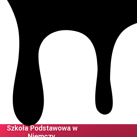
Szkoła Podstawowa w
Niemczy ​