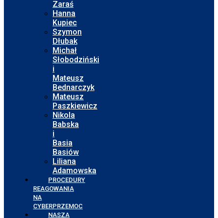
Zaraś
Hanna
Kupiec
Szymon
Dłubak
Michał
Słobodziński
i
Mateusz
Bednarczyk
Mateusz
Paszkiewicz
Nikola
Babska
i
Basia
Basiów
Liliana
Adamowska
PROCEDURY
REAGOWANIA
NA
CYBERPRZEMOC
NASZA