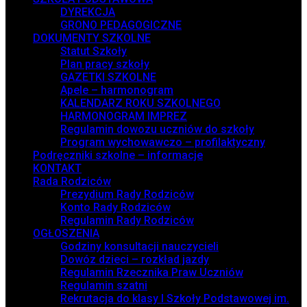
DYREKCJA
GRONO PEDAGOGICZNE
DOKUMENTY SZKOLNE
Statut Szkoły
Plan pracy szkoły
GAZETKI SZKOLNE
Apele – harmonogram
KALENDARZ ROKU SZKOLNEGO
HARMONOGRAM IMPREZ
Regulamin dowozu uczniów do szkoły
Program wychowawczo – profilaktyczny
Podręczniki szkolne – informacje
KONTAKT
Rada Rodziców
Prezydium Rady Rodziców
Konto Rady Rodziców
Regulamin Rady Rodziców
OGŁOSZENIA
Godziny konsultacji nauczycieli
Dowóz dzieci – rozkład jazdy
Regulamin Rzecznika Praw Uczniów
Regulamin szatni
Rekrutacja do klasy I Szkoły Podstawowej im.