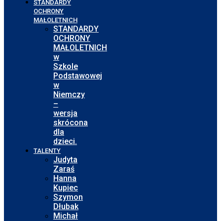
STANDARDY
OCHRONY
MAŁOLETNICH
STANDARDY
OCHRONY
MAŁOLETNICH
w
Szkole
Podstawowej
w
Niemczy
–
wersja
skrócona
dla
dzieci.
TALENTY
Judyta
Zaraś
Hanna
Kupiec
Szymon
Dłubak
Michał