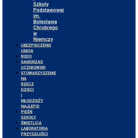
Szkoły
Podstawowej
im.
Bolesława
Chrobrego
w
Niemczy
UBEZPIECZENIE
UNIQA
RODO
SAMORZĄD
UCZNIOWSKI
STOWARZYSZENIE
NA
RZECZ
DZIECI
I
MŁODZIEŻY
NAJLEPSI
PIEŚŃ
SZKOŁY
ŚWIETLICA
LABORATORIA
PRZYSZŁOŚCI