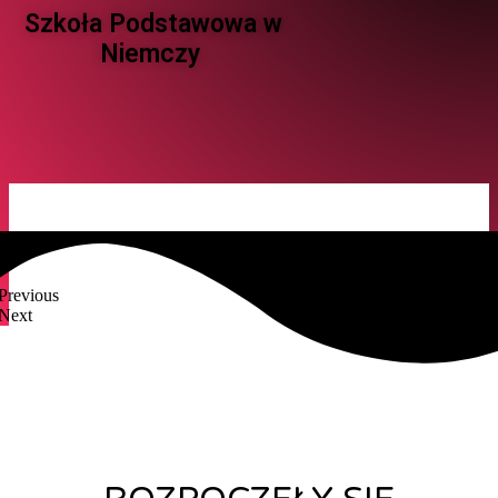
Szkoła Podstawowa w
Niemczy ​
Previous
Next