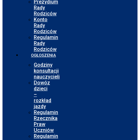
Prezydium
Rady
Rodziców
Konto
Rady
Rodziców
Regulamin
Rady
Rodziców
OGŁOSZENIA
Godziny
konsultacji
nauczycieli
Dowóz
dzieci
–
rozkład
jazdy
Regulamin
Rzecznika
Praw
Uczniów
Regulamin