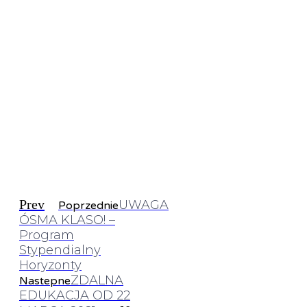
Prev
UWAGA
Poprzednie
ÓSMA KLASO! –
Program
Stypendialny
Horyzonty
ZDALNA
Nastepne
EDUKACJA OD 22