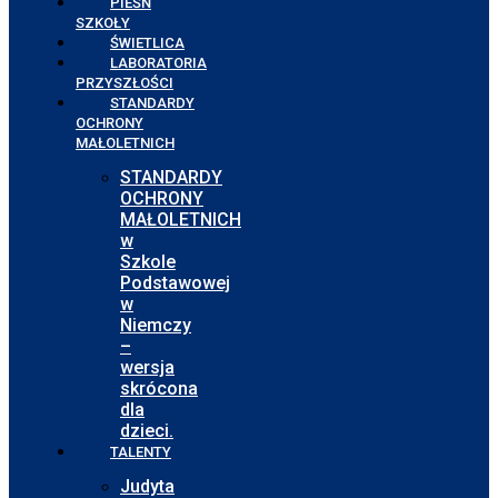
PIEŚŃ
SZKOŁY
ŚWIETLICA
LABORATORIA
PRZYSZŁOŚCI
STANDARDY
OCHRONY
MAŁOLETNICH
STANDARDY
OCHRONY
MAŁOLETNICH
w
Szkole
Podstawowej
w
Niemczy
–
wersja
skrócona
dla
dzieci.
TALENTY
Judyta