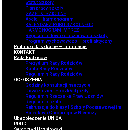
Statut Szkoły
Plan pracy szkoły
GAZETKI SZKOLNE
Apele – harmonogram
KALENDARZ ROKU SZKOLNEGO
HARMONOGRAM IMPREZ
Regulamin dowozu uczniów do szkoły
Program wychowawczo – profilaktyczny
Podręczniki szkolne – informacje
KONTAKT
Rada Rodziców
Prezydium Rady Rodziców
Konto Rady Rodziców
Regulamin Rady Rodziców
OGŁOSZENIA
Godziny konsultacji nauczycieli
Dowóz dzieci – rozkład jazdy
Regulamin Rzecznika Praw Uczniów
Regulamin szatni
Rekrutacja do klasy I Szkoły Podstawowej im.
Bolesława Chrobrego w Niemczy
Ubezpieczenie UNIQA
RODO
Samorząd Uczniowski