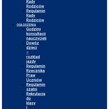
Rady
Rodziców
Regulamin
Rady
Rodziców
OGŁOSZENIA
Godziny
konsultacji
nauczycieli
Dowóz
dzieci
–
rozkład
jazdy
Regulamin
Rzecznika
Praw
Uczniów
Regulamin
szatni
Rekrutacja
do
klasy
I