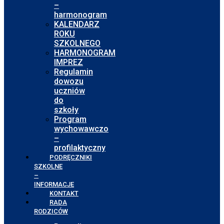
–
harmonogram
KALENDARZ
ROKU
SZKOLNEGO
HARMONOGRAM
IMPREZ
Regulamin
dowozu
uczniów
do
szkoły
Program
wychowawczo
–
profilaktyczny
PODRĘCZNIKI
SZKOLNE
–
INFORMACJE
KONTAKT
RADA
RODZICÓW