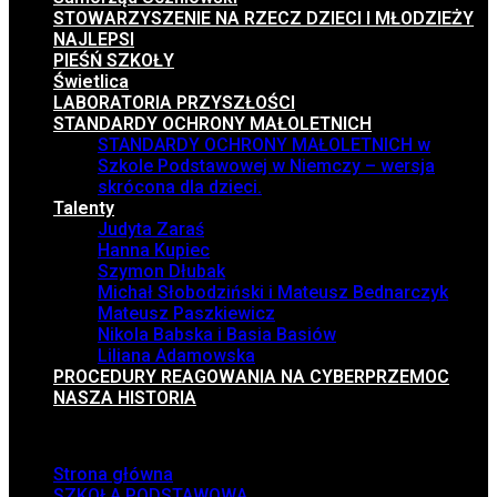
STOWARZYSZENIE NA RZECZ DZIECI I MŁODZIEŻY
NAJLEPSI
PIEŚŃ SZKOŁY
Świetlica
LABORATORIA PRZYSZŁOŚCI
STANDARDY OCHRONY MAŁOLETNICH
STANDARDY OCHRONY MAŁOLETNICH w
Szkole Podstawowej w Niemczy – wersja
skrócona dla dzieci.
Talenty
Judyta Zaraś
Hanna Kupiec
Szymon Dłubak
Michał Słobodziński i Mateusz Bednarczyk
Mateusz Paszkiewicz
Nikola Babska i Basia Basiów
Liliana Adamowska
PROCEDURY REAGOWANIA NA CYBERPRZEMOC
NASZA HISTORIA
Menu
Strona główna
SZKOŁA PODSTAWOWA