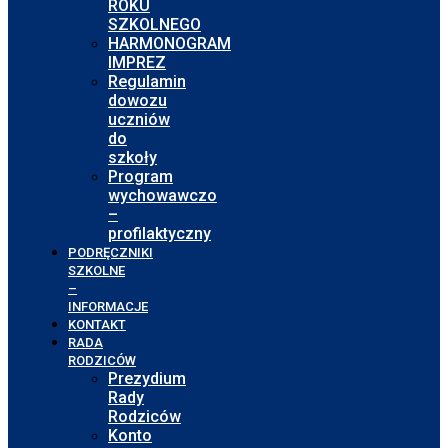
ROKU
SZKOLNEGO
HARMONOGRAM
IMPREZ
Regulamin
dowozu
uczniów
do
szkoły
Program
wychowawczo
–
profilaktyczny
PODRĘCZNIKI
SZKOLNE
–
INFORMACJE
KONTAKT
RADA
RODZICÓW
Prezydium
Rady
Rodziców
Konto