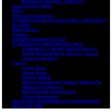
Bolesława Chrobrego w Niemczy
Ubezpieczenie UNIQA
RODO
Samorząd Uczniowski
STOWARZYSZENIE NA RZECZ DZIECI I MŁODZIEŻY
NAJLEPSI
PIEŚŃ SZKOŁY
Świetlica
LABORATORIA PRZYSZŁOŚCI
STANDARDY OCHRONY MAŁOLETNICH
STANDARDY OCHRONY MAŁOLETNICH w
Szkole Podstawowej w Niemczy – wersja
skrócona dla dzieci.
Talenty
Judyta Zaraś
Hanna Kupiec
Szymon Dłubak
Michał Słobodziński i Mateusz Bednarczyk
Mateusz Paszkiewicz
Nikola Babska i Basia Basiów
Liliana Adamowska
PROCEDURY REAGOWANIA NA CYBERPRZEMOC
NASZA HISTORIA