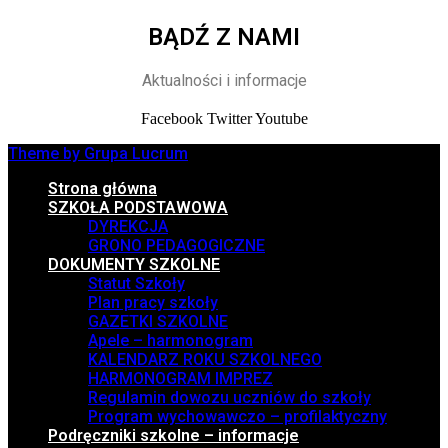
BĄDŹ Z NAMI
Aktualności i informacje
Facebook
Twitter
Youtube
Theme by Grupa Lucrum
Strona główna
SZKOŁA PODSTAWOWA
DYREKCJA
GRONO PEDAGOGICZNE
DOKUMENTY SZKOLNE
Statut Szkoły
Plan pracy szkoły
GAZETKI SZKOLNE
Apele – harmonogram
KALENDARZ ROKU SZKOLNEGO
HARMONOGRAM IMPREZ
Regulamin dowozu uczniów do szkoły
Program wychowawczo – profilaktyczny
Podręczniki szkolne – informacje