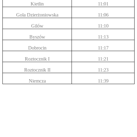
Kietlin
11:01
Gola Dzierżoniowska
11:06
Gilów
11:10
Byszów
11:13
Dobrocin
11:17
Roztocznik I
11:21
Roztocznik II
11:23
Niemcza
11:39