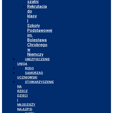
szatni
Rekrutacja
do
klasy
I
Szkoły
Podstawowej
im.
Bolesława
Chrobrego
w
Niemczy
UBEZPIECZENIE
UNIQA
RODO
SAMORZĄD
UCZNIOWSKI
STOWARZYSZENIE
NA
RZECZ
DZIECI
I
MŁODZIEŻY
NAJLEPSI