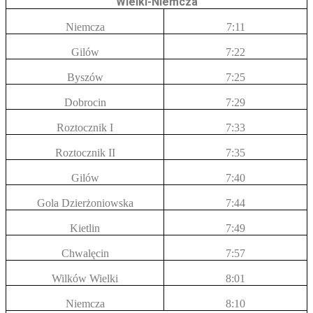
Wielki-Niemcza
Niemcza
7:11
Gilów
7:22
Byszów
7:25
Dobrocin
7:29
Roztocznik I
7:33
Roztocznik II
7:35
Gilów
7:40
Gola Dzierżoniowska
7:44
Kietlin
7:49
Chwalęcin
7:57
Wilków Wielki
8:01
Niemcza
8:10