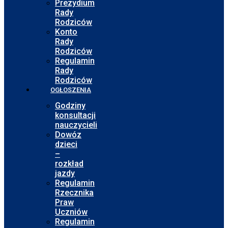
Prezydium
Rady
Rodziców
Konto
Rady
Rodziców
Regulamin
Rady
Rodziców
OGŁOSZENIA
Godziny
konsultacji
nauczycieli
Dowóz
dzieci
–
rozkład
jazdy
Regulamin
Rzecznika
Praw
Uczniów
Regulamin