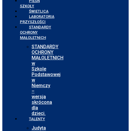
PIEŚŃ
SZKOŁY
ŚWIETLICA
LABORATORIA
PRZYSZŁOŚCI
STANDARDY
OCHRONY
MAŁOLETNICH
STANDARDY
OCHRONY
MAŁOLETNICH
w
Szkole
Podstawowej
w
Niemczy
–
wersja
skrócona
dla
dzieci.
TALENTY
Judyta