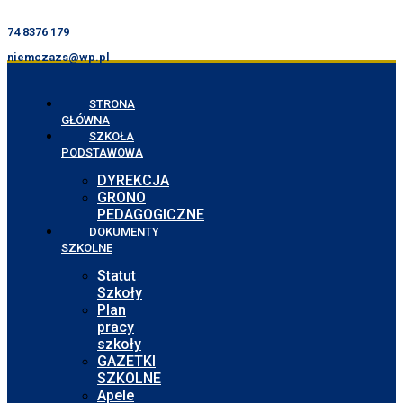
74 8376 179
niemczazs@wp.pl
STRONA
GŁÓWNA
SZKOŁA
PODSTAWOWA
DYREKCJA
GRONO
PEDAGOGICZNE
DOKUMENTY
SZKOLNE
Statut
Szkoły
Plan
pracy
szkoły
GAZETKI
SZKOLNE
Apele