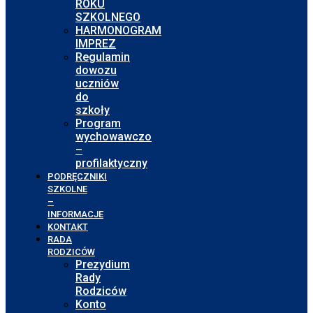
ROKU
SZKOLNEGO
HARMONOGRAM
IMPREZ
Regulamin
dowozu
uczniów
do
szkoły
Program
wychowawczo
–
profilaktyczny
PODRĘCZNIKI
SZKOLNE
–
INFORMACJE
KONTAKT
RADA
RODZICÓW
Prezydium
Rady
Rodziców
Konto