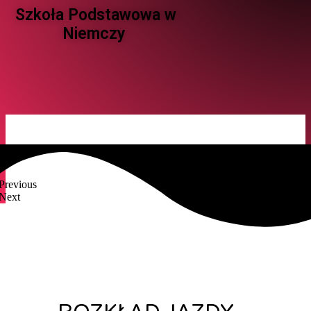
Szkoła Podstawowa w
Niemczy ​
Previous
Next