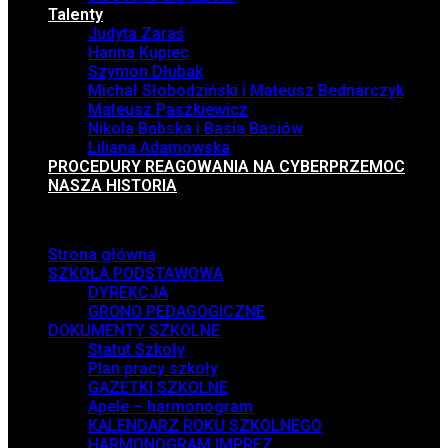
Talenty
Judyta Zaraś
Hanna Kupiec
Szymon Dłubak
Michał Słobodziński i Mateusz Bednarczyk
Mateusz Paszkiewicz
Nikola Babska i Basia Basiów
Liliana Adamowska
PROCEDURY REAGOWANIA NA CYBERPRZEMOC
NASZA HISTORIA
Menu
Strona główna
SZKOŁA PODSTAWOWA
DYREKCJA
GRONO PEDAGOGICZNE
DOKUMENTY SZKOLNE
Statut Szkoły
Plan pracy szkoły
GAZETKI SZKOLNE
Apele – harmonogram
KALENDARZ ROKU SZKOLNEGO
HARMONOGRAM IMPREZ