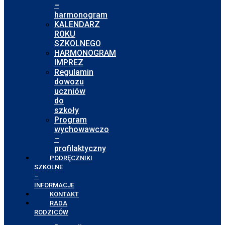
–
harmonogram
KALENDARZ
ROKU
SZKOLNEGO
HARMONOGRAM
IMPREZ
Regulamin
dowozu
uczniów
do
szkoły
Program
wychowawczo
–
profilaktyczny
PODRĘCZNIKI
SZKOLNE
–
INFORMACJE
KONTAKT
RADA
RODZICÓW