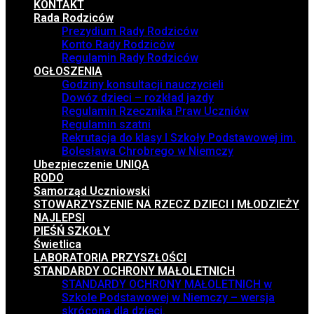
KONTAKT
Rada Rodziców
Prezydium Rady Rodziców
Konto Rady Rodziców
Regulamin Rady Rodziców
OGŁOSZENIA
Godziny konsultacji nauczycieli
Dowóz dzieci – rozkład jazdy
Regulamin Rzecznika Praw Uczniów
Regulamin szatni
Rekrutacja do klasy I Szkoły Podstawowej im.
Bolesława Chrobrego w Niemczy
Ubezpieczenie UNIQA
RODO
Samorząd Uczniowski
STOWARZYSZENIE NA RZECZ DZIECI I MŁODZIEŻY
NAJLEPSI
PIEŚŃ SZKOŁY
Świetlica
LABORATORIA PRZYSZŁOŚCI
STANDARDY OCHRONY MAŁOLETNICH
STANDARDY OCHRONY MAŁOLETNICH w
Szkole Podstawowej w Niemczy – wersja
skrócona dla dzieci.