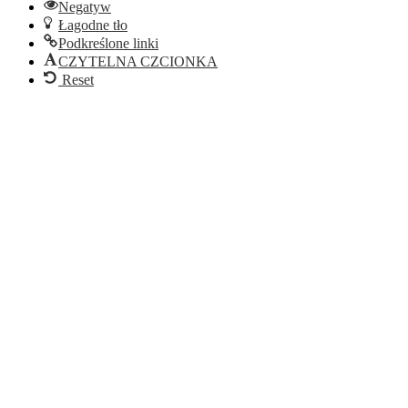
Negatyw
Łagodne tło
Podkreślone linki
CZYTELNA CZCIONKA
Reset