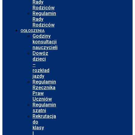
Rady
Rodziców
Regulamin
Rady
Rodziców
OGŁOSZENIA
Godziny
konsultacji
nauczycieli
Dowóz
dzieci
–
rozkład
jazdy
Regulamin
Rzecznika
Praw
Uczniów
Regulamin
szatni
Rekrutacja
do
klasy
I