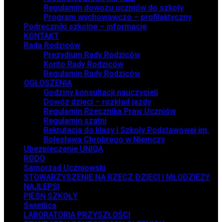
Regulamin dowozu uczniów do szkoły
Program wychowawczo – profilaktyczny
Podręczniki szkolne – informacje
KONTAKT
Rada Rodziców
Prezydium Rady Rodziców
Konto Rady Rodziców
Regulamin Rady Rodziców
OGŁOSZENIA
Godziny konsultacji nauczycieli
Dowóz dzieci – rozkład jazdy
Regulamin Rzecznika Praw Uczniów
Regulamin szatni
Rekrutacja do klasy I Szkoły Podstawowej im.
Bolesława Chrobrego w Niemczy
Ubezpieczenie UNIQA
RODO
Samorząd Uczniowski
STOWARZYSZENIE NA RZECZ DZIECI I MŁODZIEŻY
NAJLEPSI
PIEŚŃ SZKOŁY
Świetlica
LABORATORIA PRZYSZŁOŚCI