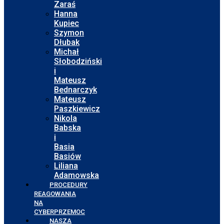
Zaraś
Hanna
Kupiec
Szymon
Dłubak
Michał
Słobodziński
i
Mateusz
Bednarczyk
Mateusz
Paszkiewicz
Nikola
Babska
i
Basia
Basiów
Liliana
Adamowska
PROCEDURY
REAGOWANIA
NA
CYBERPRZEMOC
NASZA