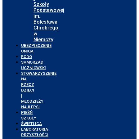
Szkoły
Podstawowej
im.
Bolesława
Chrobrego
w
Niemczy
UBEZPIECZENIE
UNIQA
RODO
SAMORZĄD
UCZNIOWSKI
STOWARZYSZENIE
NA
RZECZ
DZIECI
I
MŁODZIEŻY
NAJLEPSI
PIEŚŃ
SZKOŁY
ŚWIETLICA
LABORATORIA
PRZYSZŁOŚCI