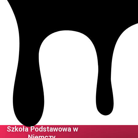
Szkoła Podstawowa w
Niemczy ​