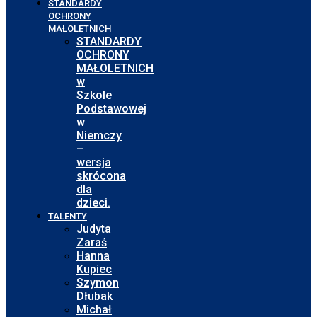
STANDARDY
OCHRONY
MAŁOLETNICH
STANDARDY
OCHRONY
MAŁOLETNICH
w
Szkole
Podstawowej
w
Niemczy
–
wersja
skrócona
dla
dzieci.
TALENTY
Judyta
Zaraś
Hanna
Kupiec
Szymon
Dłubak
Michał