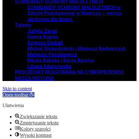
STANDARDY OCHRONY MAŁOLETNICH
STANDARDY OCHRONY MAŁOLETNICH w
Szkole Podstawowej w Niemczy – wersja
skrócona dla dzieci.
Talenty
Judyta Zaraś
Hanna Kupiec
Szymon Dłubak
Michał Słobodziński i Mateusz Bednarczyk
Mateusz Paszkiewicz
Nikola Babska i Basia Basiów
Liliana Adamowska
PROCEDURY REAGOWANIA NA CYBERPRZEMOC
NASZA HISTORIA
Skip to content
Open toolbar
Ułatwienia
Zwiększanie tekstu
Zmniejszanie tekstu
Kolory szarości
Wysoki kontrast