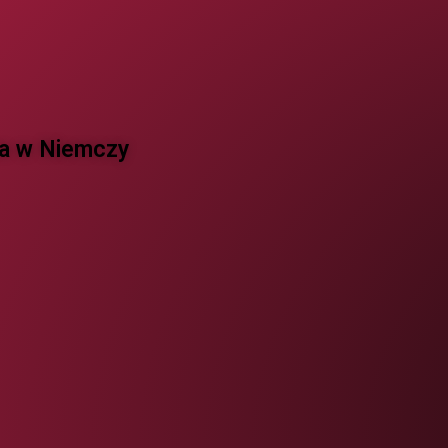
 w Niemczy ​