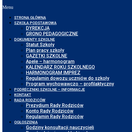
Menu
STRONA GŁÓWNA
SZKOŁA PODSTAWOWA
DYREKCJA
GRONO PEDAGOGICZNE
DOKUMENTY SZKOLNE
Statut Szkoły
Plan pracy szkoły
GAZETKI SZKOLNE
Apele – harmonogram
KALENDARZ ROKU SZKOLNEGO
HARMONOGRAM IMPREZ
Regulamin dowozu uczniów do szkoły
Program wychowawczo – profilaktyczny
PODRĘCZNIKI SZKOLNE – INFORMACJE
KONTAKT
RADA RODZICÓW
Prezydium Rady Rodziców
Konto Rady Rodziców
Regulamin Rady Rodziców
OGŁOSZENIA
Godziny konsultacji nauczycieli