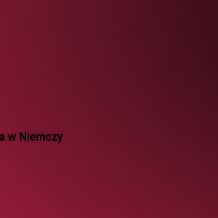
 w Niemczy ​