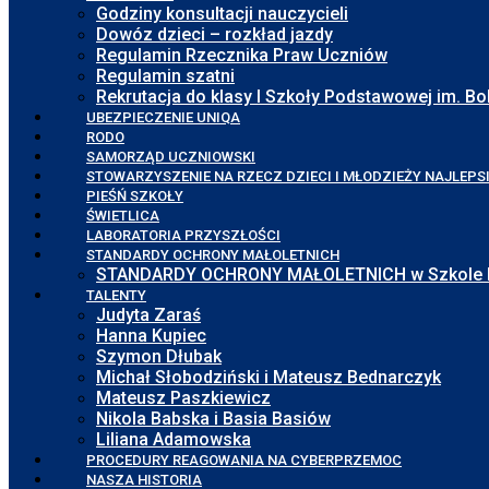
Godziny konsultacji nauczycieli
Dowóz dzieci – rozkład jazdy
Regulamin Rzecznika Praw Uczniów
Regulamin szatni
Rekrutacja do klasy I Szkoły Podstawowej im. 
UBEZPIECZENIE UNIQA
RODO
SAMORZĄD UCZNIOWSKI
STOWARZYSZENIE NA RZECZ DZIECI I MŁODZIEŻY NAJLEPS
PIEŚŃ SZKOŁY
ŚWIETLICA
LABORATORIA PRZYSZŁOŚCI
STANDARDY OCHRONY MAŁOLETNICH
STANDARDY OCHRONY MAŁOLETNICH w Szkole Pod
TALENTY
Judyta Zaraś
Hanna Kupiec
Szymon Dłubak
Michał Słobodziński i Mateusz Bednarczyk
Mateusz Paszkiewicz
Nikola Babska i Basia Basiów
Liliana Adamowska
PROCEDURY REAGOWANIA NA CYBERPRZEMOC
NASZA HISTORIA