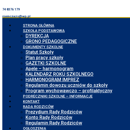
74 8376 179
niemczazs@wp.pl
STRONA GŁÓWNA
SZKOŁA PODSTAWOWA
DYREKCJA
GRONO PEDAGOGICZNE
DOKUMENTY SZKOLNE
Statut Szkoły
Plan pracy szkoły
GAZETKI SZKOLNE
Apele – harmonogram
KALENDARZ ROKU SZKOLNEGO
HARMONOGRAM IMPREZ
Regulamin dowozu uczniów do szkoły
Program wychowawczo – profilaktyczny
PODRĘCZNIKI SZKOLNE – INFORMACJE
KONTAKT
RADA RODZICÓW
Prezydium Rady Rodziców
Konto Rady Rodziców
Regulamin Rady Rodziców
OGŁOSZENIA