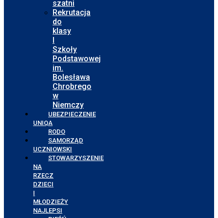
szatni
Rekrutacja
do
klasy
I
Szkoły
Podstawowej
im.
Bolesława
Chrobrego
w
Niemczy
UBEZPIECZENIE
UNIQA
RODO
SAMORZĄD
UCZNIOWSKI
STOWARZYSZENIE
NA
RZECZ
DZIECI
I
MŁODZIEŻY
NAJLEPSI