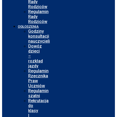
Rady
Rodziców
Regulamin
Rady
Rodziców
OGŁOSZENIA
Godziny
konsultacji
nauczycieli
Dowóz
dzieci
–
rozkład
jazdy
Regulamin
Rzecznika
Praw
Uczniów
Regulamin
szatni
Rekrutacja
do
klasy
I