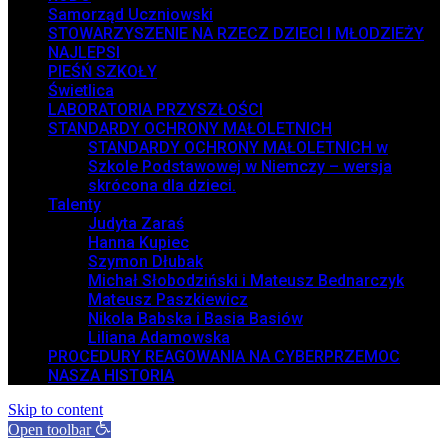
Samorząd Uczniowski
STOWARZYSZENIE NA RZECZ DZIECI I MŁODZIEŻY
NAJLEPSI
PIEŚŃ SZKOŁY
Świetlica
LABORATORIA PRZYSZŁOŚCI
STANDARDY OCHRONY MAŁOLETNICH
STANDARDY OCHRONY MAŁOLETNICH w
Szkole Podstawowej w Niemczy – wersja
skrócona dla dzieci.
Talenty
Judyta Zaraś
Hanna Kupiec
Szymon Dłubak
Michał Słobodziński i Mateusz Bednarczyk
Mateusz Paszkiewicz
Nikola Babska i Basia Basiów
Liliana Adamowska
PROCEDURY REAGOWANIA NA CYBERPRZEMOC
NASZA HISTORIA
Skip to content
Open toolbar