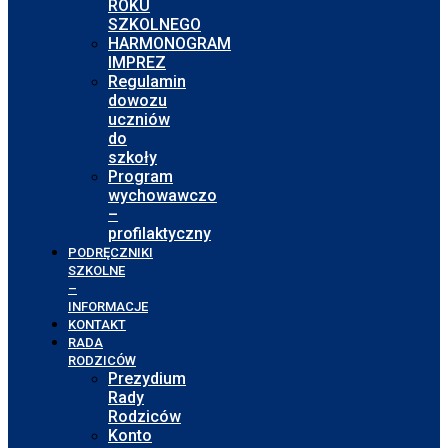
ROKU
SZKOLNEGO
HARMONOGRAM
IMPREZ
Regulamin
dowozu
uczniów
do
szkoły
Program
wychowawczo
–
profilaktyczny
PODRĘCZNIKI
SZKOLNE
–
INFORMACJE
KONTAKT
RADA
RODZICÓW
Prezydium
Rady
Rodziców
Konto