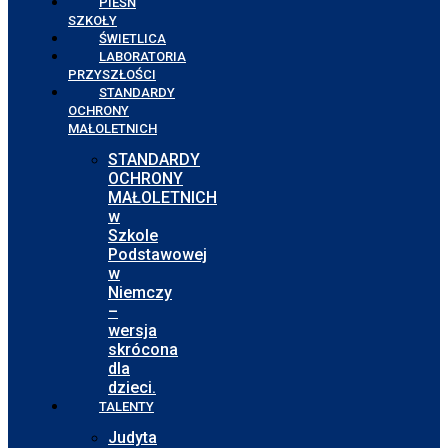
PIEŚŃ
SZKOŁY
ŚWIETLICA
LABORATORIA
PRZYSZŁOŚCI
STANDARDY
OCHRONY
MAŁOLETNICH
STANDARDY
OCHRONY
MAŁOLETNICH
w
Szkole
Podstawowej
w
Niemczy
–
wersja
skrócona
dla
dzieci.
TALENTY
Judyta