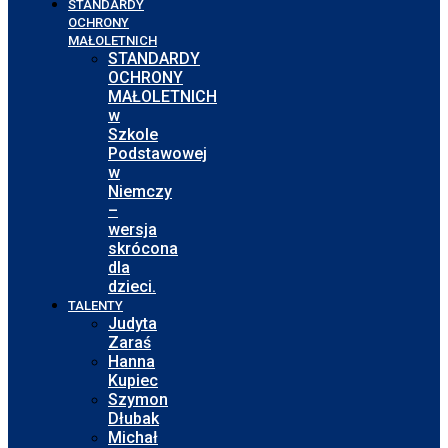
STANDARDY
OCHRONY
MAŁOLETNICH
STANDARDY
OCHRONY
MAŁOLETNICH
w
Szkole
Podstawowej
w
Niemczy
–
wersja
skrócona
dla
dzieci.
TALENTY
Judyta
Zaraś
Hanna
Kupiec
Szymon
Dłubak
Michał