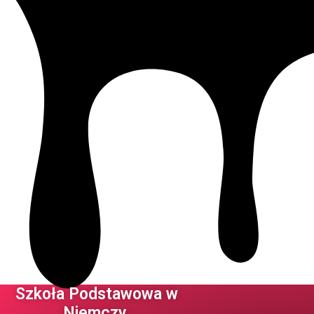
Szkoła Podstawowa w
Niemczy ​