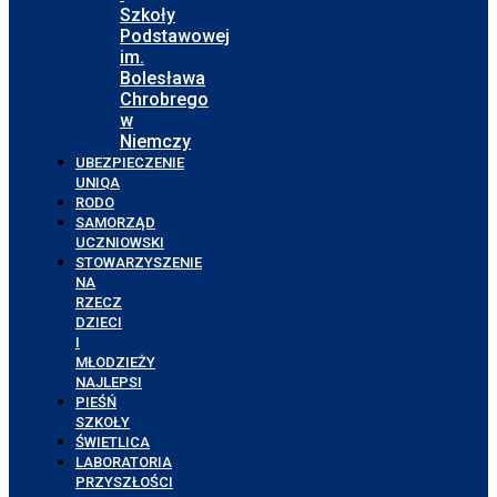
Szkoły
Podstawowej
im.
Bolesława
Chrobrego
w
Niemczy
UBEZPIECZENIE
UNIQA
RODO
SAMORZĄD
UCZNIOWSKI
STOWARZYSZENIE
NA
RZECZ
DZIECI
I
MŁODZIEŻY
NAJLEPSI
PIEŚŃ
SZKOŁY
ŚWIETLICA
LABORATORIA
PRZYSZŁOŚCI