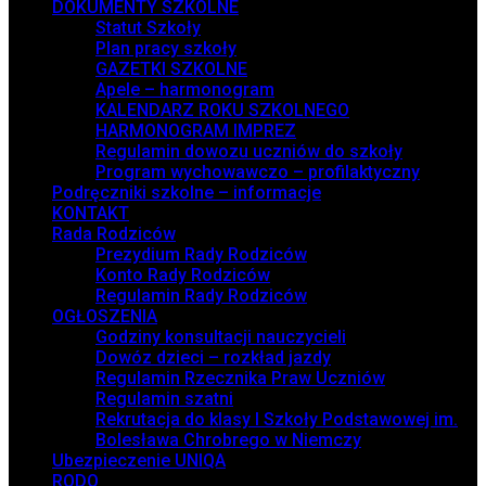
DOKUMENTY SZKOLNE
Statut Szkoły
Plan pracy szkoły
GAZETKI SZKOLNE
Apele – harmonogram
KALENDARZ ROKU SZKOLNEGO
HARMONOGRAM IMPREZ
Regulamin dowozu uczniów do szkoły
Program wychowawczo – profilaktyczny
Podręczniki szkolne – informacje
KONTAKT
Rada Rodziców
Prezydium Rady Rodziców
Konto Rady Rodziców
Regulamin Rady Rodziców
OGŁOSZENIA
Godziny konsultacji nauczycieli
Dowóz dzieci – rozkład jazdy
Regulamin Rzecznika Praw Uczniów
Regulamin szatni
Rekrutacja do klasy I Szkoły Podstawowej im.
Bolesława Chrobrego w Niemczy
Ubezpieczenie UNIQA
RODO