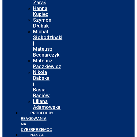
Zaraś
Hanna
Kupiec
Szymon
Dłubak
Michał
Słobodziński
i
Mateusz
Bednarczyk
Mateusz
Paszkiewicz
Nikola
Babska
i
Basia
Basiów
Liliana
Adamowska
PROCEDURY
REAGOWANIA
NA
CYBERPRZEMOC
NASZA