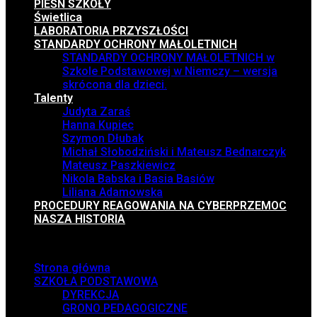
PIEŚŃ SZKOŁY
Świetlica
LABORATORIA PRZYSZŁOŚCI
STANDARDY OCHRONY MAŁOLETNICH
STANDARDY OCHRONY MAŁOLETNICH w
Szkole Podstawowej w Niemczy – wersja
skrócona dla dzieci.
Talenty
Judyta Zaraś
Hanna Kupiec
Szymon Dłubak
Michał Słobodziński i Mateusz Bednarczyk
Mateusz Paszkiewicz
Nikola Babska i Basia Basiów
Liliana Adamowska
PROCEDURY REAGOWANIA NA CYBERPRZEMOC
NASZA HISTORIA
Menu
Strona główna
SZKOŁA PODSTAWOWA
DYREKCJA
GRONO PEDAGOGICZNE