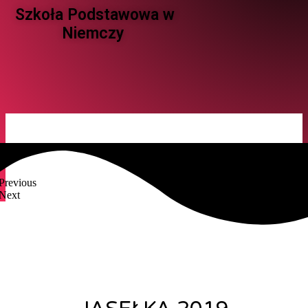
Szkoła Podstawowa w
Niemczy ​
Previous
Next