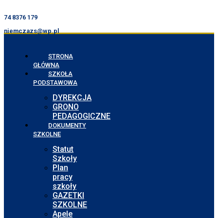
74 8376 179
niemczazs@wp.pl
STRONA
GŁÓWNA
SZKOŁA
PODSTAWOWA
DYREKCJA
GRONO
PEDAGOGICZNE
DOKUMENTY
SZKOLNE
Statut
Szkoły
Plan
pracy
szkoły
GAZETKI
SZKOLNE
Apele