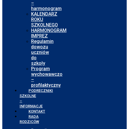
–
harmonogram
KALENDARZ
ROKU
SZKOLNEGO
HARMONOGRAM
IMPREZ
Regulamin
dowozu
uczniów
do
szkoły
Program
wychowawczo
–
profilaktyczny
PODRĘCZNIKI
SZKOLNE
–
INFORMACJE
KONTAKT
RADA
RODZICÓW