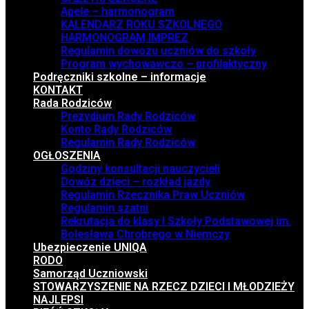
Apele – harmonogram
KALENDARZ ROKU SZKOLNEGO
HARMONOGRAM IMPREZ
Regulamin dowozu uczniów do szkoły
Program wychowawczo – profilaktyczny
Podręczniki szkolne – informacje
KONTAKT
Rada Rodziców
Prezydium Rady Rodziców
Konto Rady Rodziców
Regulamin Rady Rodziców
OGŁOSZENIA
Godziny konsultacji nauczycieli
Dowóz dzieci – rozkład jazdy
Regulamin Rzecznika Praw Uczniów
Regulamin szatni
Rekrutacja do klasy I Szkoły Podstawowej im.
Bolesława Chrobrego w Niemczy
Ubezpieczenie UNIQA
RODO
Samorząd Uczniowski
STOWARZYSZENIE NA RZECZ DZIECI I MŁODZIEŻY
NAJLEPSI