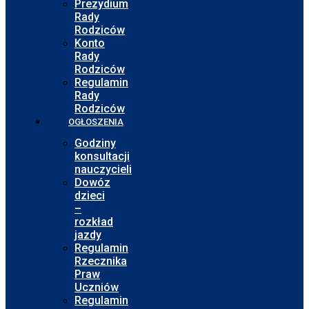
Prezydium
Rady
Rodziców
Konto
Rady
Rodziców
Regulamin
Rady
Rodziców
OGŁOSZENIA
Godziny
konsultacji
nauczycieli
Dowóz
dzieci
–
rozkład
jazdy
Regulamin
Rzecznika
Praw
Uczniów
Regulamin