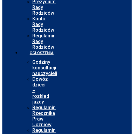
Prezydium
Rady
Rodziców
Konto
Rady
Rodziców
Regulamin
Rady
Rodziców
OGŁOSZENIA
Godziny
konsultacji
nauczycieli
Dowóz
dzieci
–
rozkład
jazdy
Regulamin
Rzecznika
Praw
Uczniów
Regulamin