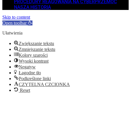
PROCEDURY REAGOWANIA NA CYBERPRZEMOC
NASZA HISTORIA
Skip to content
Open toolbar
Ułatwienia
Zwiększanie tekstu
Zmniejszanie tekstu
Kolory szarości
Wysoki kontrast
Negatyw
Łagodne tło
Podkreślone linki
CZYTELNA CZCIONKA
Reset