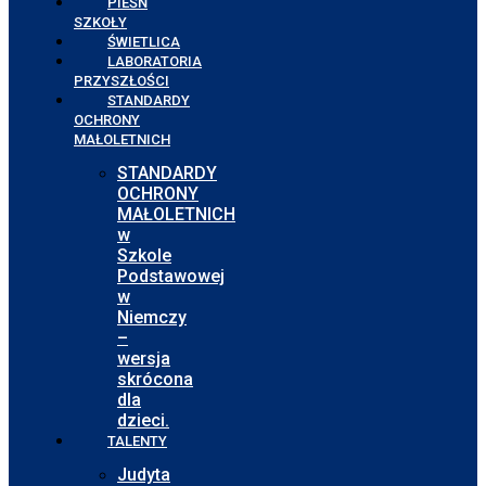
PIEŚŃ
SZKOŁY
ŚWIETLICA
LABORATORIA
PRZYSZŁOŚCI
STANDARDY
OCHRONY
MAŁOLETNICH
STANDARDY
OCHRONY
MAŁOLETNICH
w
Szkole
Podstawowej
w
Niemczy
–
wersja
skrócona
dla
dzieci.
TALENTY
Judyta