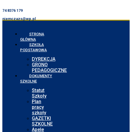
74 8376 179
niemczazs@wp.pl
STRONA
GŁÓWNA
SZKOŁA
PODSTAWOWA
DYREKCJA
GRONO
PEDAGOGICZNE
DOKUMENTY
SZKOLNE
Statut
Szkoły
Plan
pracy
szkoły
GAZETKI
SZKOLNE
Apele