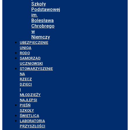
Szkoły
Podstawowej
im.
Bolesława
Chrobrego
w
Niemczy
UBEZPIECZENIE
UNIQA
RODO
SAMORZĄD
UCZNIOWSKI
STOWARZYSZENIE
NA
RZECZ
DZIECI
I
MŁODZIEŻY
NAJLEPSI
PIEŚŃ
SZKOŁY
ŚWIETLICA
LABORATORIA
PRZYSZŁOŚCI