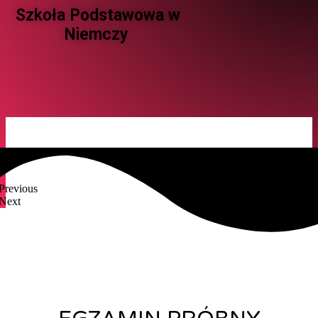
Szkoła Podstawowa w
Niemczy ​
Previous
Next