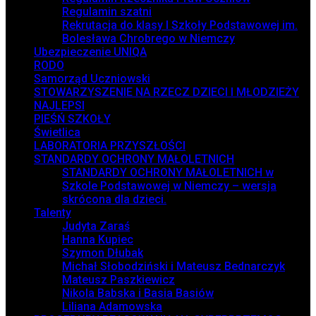
Regulamin szatni
Rekrutacja do klasy I Szkoły Podstawowej im.
Bolesława Chrobrego w Niemczy
Ubezpieczenie UNIQA
RODO
Samorząd Uczniowski
STOWARZYSZENIE NA RZECZ DZIECI I MŁODZIEŻY
NAJLEPSI
PIEŚŃ SZKOŁY
Świetlica
LABORATORIA PRZYSZŁOŚCI
STANDARDY OCHRONY MAŁOLETNICH
STANDARDY OCHRONY MAŁOLETNICH w
Szkole Podstawowej w Niemczy – wersja
skrócona dla dzieci.
Talenty
Judyta Zaraś
Hanna Kupiec
Szymon Dłubak
Michał Słobodziński i Mateusz Bednarczyk
Mateusz Paszkiewicz
Nikola Babska i Basia Basiów
Liliana Adamowska