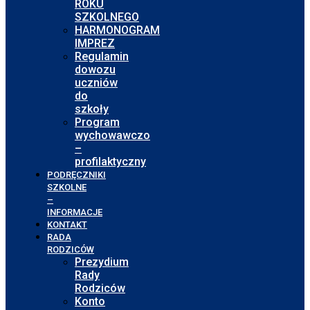
ROKU
SZKOLNEGO
HARMONOGRAM
IMPREZ
Regulamin
dowozu
uczniów
do
szkoły
Program
wychowawczo
–
profilaktyczny
PODRĘCZNIKI
SZKOLNE
–
INFORMACJE
KONTAKT
RADA
RODZICÓW
Prezydium
Rady
Rodziców
Konto