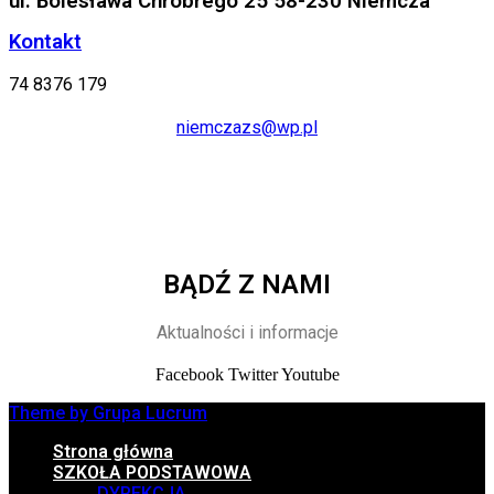
ul. Bolesława Chrobrego 25 58-230 Niemcza
Kontakt
74 8376 179
niemczazs@wp.pl
BĄDŹ Z NAMI
Aktualności i informacje
Facebook
Twitter
Youtube
Theme by Grupa Lucrum
Strona główna
SZKOŁA PODSTAWOWA
DYREKCJA