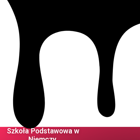
Szkoła Podstawowa w
Niemczy ​