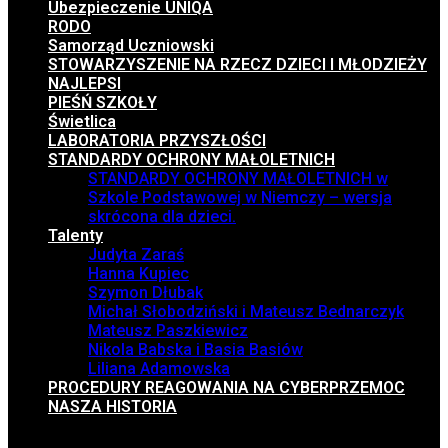
Ubezpieczenie UNIQA
RODO
Samorząd Uczniowski
STOWARZYSZENIE NA RZECZ DZIECI I MŁODZIEŻY
NAJLEPSI
PIEŚŃ SZKOŁY
Świetlica
LABORATORIA PRZYSZŁOŚCI
STANDARDY OCHRONY MAŁOLETNICH
STANDARDY OCHRONY MAŁOLETNICH w
Szkole Podstawowej w Niemczy – wersja
skrócona dla dzieci.
Talenty
Judyta Zaraś
Hanna Kupiec
Szymon Dłubak
Michał Słobodziński i Mateusz Bednarczyk
Mateusz Paszkiewicz
Nikola Babska i Basia Basiów
Liliana Adamowska
PROCEDURY REAGOWANIA NA CYBERPRZEMOC
NASZA HISTORIA
Menu