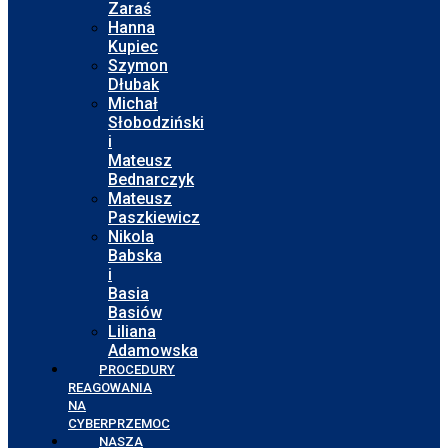
Zaraś
Hanna
Kupiec
Szymon
Dłubak
Michał
Słobodziński
i
Mateusz
Bednarczyk
Mateusz
Paszkiewicz
Nikola
Babska
i
Basia
Basiów
Liliana
Adamowska
PROCEDURY
REAGOWANIA
NA
CYBERPRZEMOC
NASZA