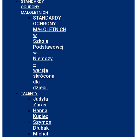
STANDARDY
OCHRONY
MAŁOLETNICH
STANDARDY
OCHRONY
MAŁOLETNICH
w
Szkole
Podstawowej
w
Niemczy
–
wersja
skrócona
dla
dzieci.
TALENTY
Judyta
Zaraś
Hanna
Kupiec
Szymon
Dłubak
Michał