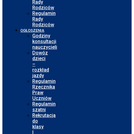
Rady
Rodziców
Regulamin
Rady
Rodziców
OGŁOSZENIA
Godziny
konsultacji
nauczycieli
Dowóz
dzieci
–
rozkład
jazdy
Regulamin
Rzecznika
Praw
Uczniów
Regulamin
szatni
Rekrutacja
do
klasy
I