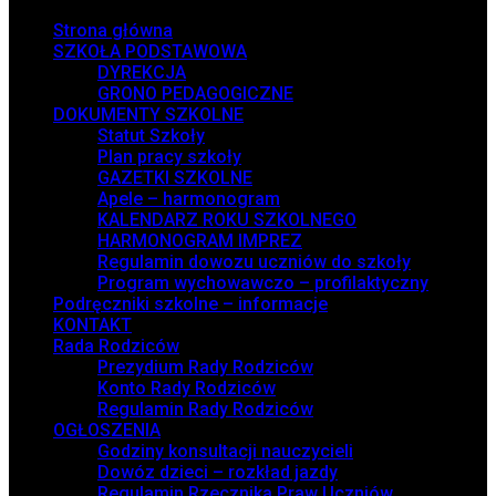
Strona główna
SZKOŁA PODSTAWOWA
DYREKCJA
GRONO PEDAGOGICZNE
DOKUMENTY SZKOLNE
Statut Szkoły
Plan pracy szkoły
GAZETKI SZKOLNE
Apele – harmonogram
KALENDARZ ROKU SZKOLNEGO
HARMONOGRAM IMPREZ
Regulamin dowozu uczniów do szkoły
Program wychowawczo – profilaktyczny
Podręczniki szkolne – informacje
KONTAKT
Rada Rodziców
Prezydium Rady Rodziców
Konto Rady Rodziców
Regulamin Rady Rodziców
OGŁOSZENIA
Godziny konsultacji nauczycieli
Dowóz dzieci – rozkład jazdy
Regulamin Rzecznika Praw Uczniów