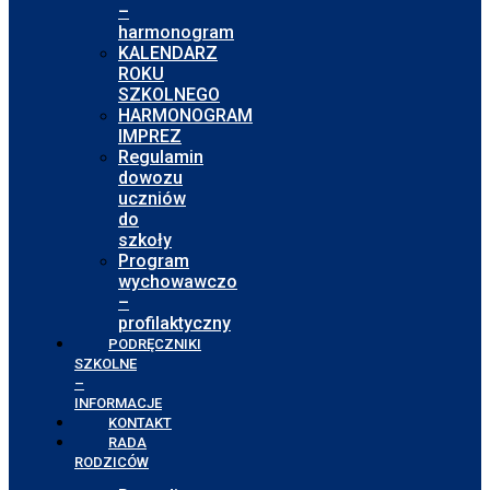
–
harmonogram
KALENDARZ
ROKU
SZKOLNEGO
HARMONOGRAM
IMPREZ
Regulamin
dowozu
uczniów
do
szkoły
Program
wychowawczo
–
profilaktyczny
PODRĘCZNIKI
SZKOLNE
–
INFORMACJE
KONTAKT
RADA
RODZICÓW