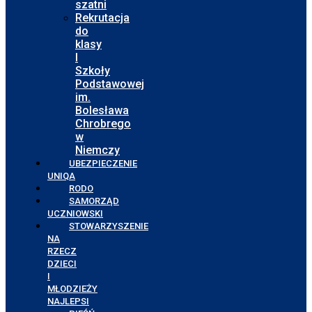
szatni
Rekrutacja
do
klasy
I
Szkoły
Podstawowej
im.
Bolesława
Chrobrego
w
Niemczy
UBEZPIECZENIE
UNIQA
RODO
SAMORZĄD
UCZNIOWSKI
STOWARZYSZENIE
NA
RZECZ
DZIECI
I
MŁODZIEŻY
NAJLEPSI