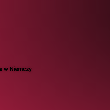
 w Niemczy ​