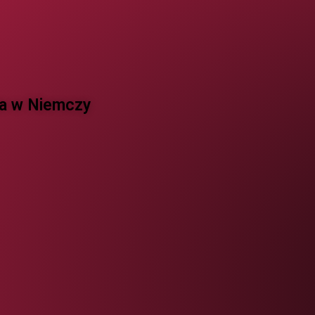
 w Niemczy ​