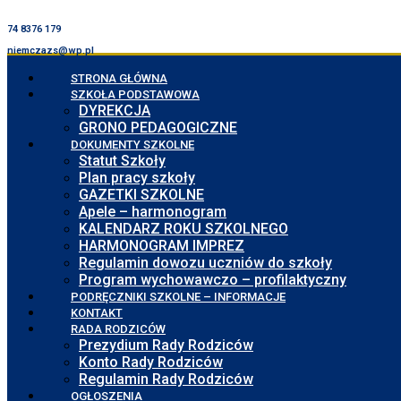
74 8376 179
niemczazs@wp.pl
STRONA GŁÓWNA
SZKOŁA PODSTAWOWA
DYREKCJA
GRONO PEDAGOGICZNE
DOKUMENTY SZKOLNE
Statut Szkoły
Plan pracy szkoły
GAZETKI SZKOLNE
Apele – harmonogram
KALENDARZ ROKU SZKOLNEGO
HARMONOGRAM IMPREZ
Regulamin dowozu uczniów do szkoły
Program wychowawczo – profilaktyczny
PODRĘCZNIKI SZKOLNE – INFORMACJE
KONTAKT
RADA RODZICÓW
Prezydium Rady Rodziców
Konto Rady Rodziców
Regulamin Rady Rodziców
OGŁOSZENIA