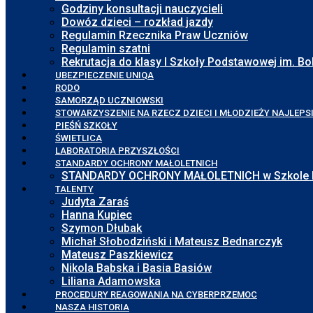
Godziny konsultacji nauczycieli
Dowóz dzieci – rozkład jazdy
Regulamin Rzecznika Praw Uczniów
Regulamin szatni
Rekrutacja do klasy I Szkoły Podstawowej im. 
UBEZPIECZENIE UNIQA
RODO
SAMORZĄD UCZNIOWSKI
STOWARZYSZENIE NA RZECZ DZIECI I MŁODZIEŻY NAJLEPS
PIEŚŃ SZKOŁY
ŚWIETLICA
LABORATORIA PRZYSZŁOŚCI
STANDARDY OCHRONY MAŁOLETNICH
STANDARDY OCHRONY MAŁOLETNICH w Szkole Pod
TALENTY
Judyta Zaraś
Hanna Kupiec
Szymon Dłubak
Michał Słobodziński i Mateusz Bednarczyk
Mateusz Paszkiewicz
Nikola Babska i Basia Basiów
Liliana Adamowska
PROCEDURY REAGOWANIA NA CYBERPRZEMOC
NASZA HISTORIA