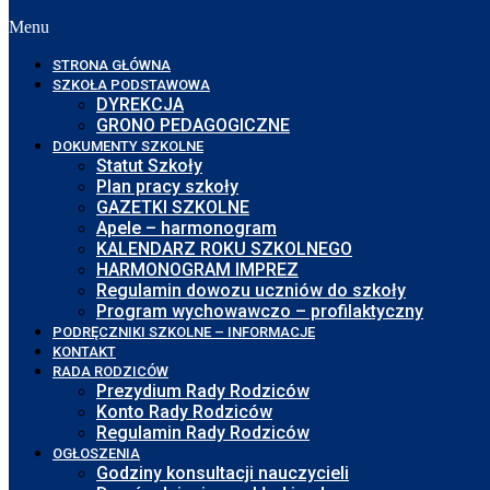
Menu
STRONA GŁÓWNA
SZKOŁA PODSTAWOWA
DYREKCJA
GRONO PEDAGOGICZNE
DOKUMENTY SZKOLNE
Statut Szkoły
Plan pracy szkoły
GAZETKI SZKOLNE
Apele – harmonogram
KALENDARZ ROKU SZKOLNEGO
HARMONOGRAM IMPREZ
Regulamin dowozu uczniów do szkoły
Program wychowawczo – profilaktyczny
PODRĘCZNIKI SZKOLNE – INFORMACJE
KONTAKT
RADA RODZICÓW
Prezydium Rady Rodziców
Konto Rady Rodziców
Regulamin Rady Rodziców
OGŁOSZENIA
Godziny konsultacji nauczycieli