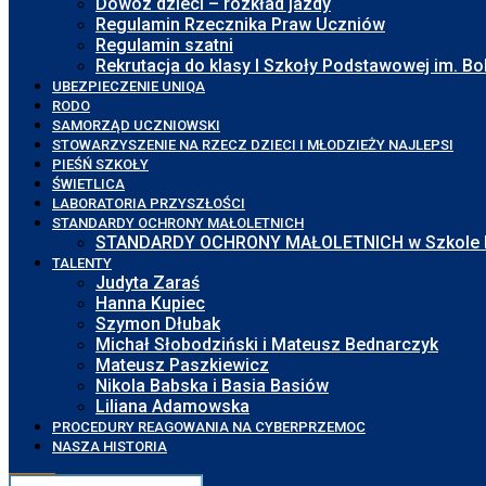
Dowóz dzieci – rozkład jazdy
Regulamin Rzecznika Praw Uczniów
Regulamin szatni
Rekrutacja do klasy I Szkoły Podstawowej im. 
UBEZPIECZENIE UNIQA
RODO
SAMORZĄD UCZNIOWSKI
STOWARZYSZENIE NA RZECZ DZIECI I MŁODZIEŻY NAJLEPSI
PIEŚŃ SZKOŁY
ŚWIETLICA
LABORATORIA PRZYSZŁOŚCI
STANDARDY OCHRONY MAŁOLETNICH
STANDARDY OCHRONY MAŁOLETNICH w Szkole Pod
TALENTY
Judyta Zaraś
Hanna Kupiec
Szymon Dłubak
Michał Słobodziński i Mateusz Bednarczyk
Mateusz Paszkiewicz
Nikola Babska i Basia Basiów
Liliana Adamowska
PROCEDURY REAGOWANIA NA CYBERPRZEMOC
NASZA HISTORIA