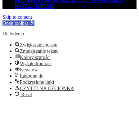
PROCEDURY REAGOWANIA NA CYBERPRZEMOC
NASZA HISTORIA
Skip to content
Open toolbar
Ułatwienia
Zwiększanie tekstu
Zmniejszanie tekstu
Kolory szarości
Wysoki kontrast
Negatyw
Łagodne tło
Podkreślone linki
CZYTELNA CZCIONKA
Reset