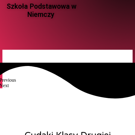
Szkoła Podstawowa w
Niemczy ​
Previous
Next