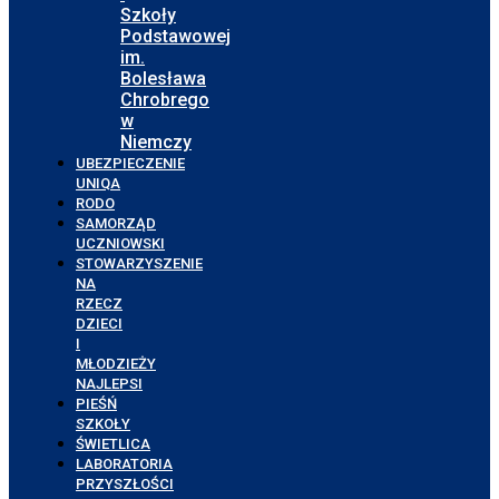
Szkoły
Podstawowej
im.
Bolesława
Chrobrego
w
Niemczy
UBEZPIECZENIE
UNIQA
RODO
SAMORZĄD
UCZNIOWSKI
STOWARZYSZENIE
NA
RZECZ
DZIECI
I
MŁODZIEŻY
NAJLEPSI
PIEŚŃ
SZKOŁY
ŚWIETLICA
LABORATORIA
PRZYSZŁOŚCI