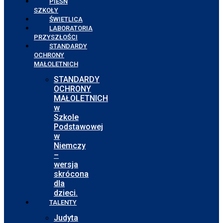
PIEŚŃ
SZKOŁY
ŚWIETLICA
LABORATORIA
PRZYSZŁOŚCI
STANDARDY
OCHRONY
MAŁOLETNICH
STANDARDY
OCHRONY
MAŁOLETNICH
w
Szkole
Podstawowej
w
Niemczy
–
wersja
skrócona
dla
dzieci.
TALENTY
Judyta