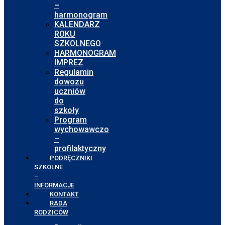
–
harmonogram
KALENDARZ
ROKU
SZKOLNEGO
HARMONOGRAM
IMPREZ
Regulamin
dowozu
uczniów
do
szkoły
Program
wychowawczo
–
profilaktyczny
PODRĘCZNIKI
SZKOLNE
–
INFORMACJE
KONTAKT
RADA
RODZICÓW