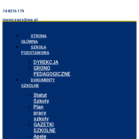
74 8376 179
niemczazs@wp.pl
STRONA
GŁÓWNA
SZKOŁA
PODSTAWOWA
DYREKCJA
GRONO
PEDAGOGICZNE
DOKUMENTY
SZKOLNE
Statut
Szkoły
Plan
pracy
szkoły
GAZETKI
SZKOLNE
Apele