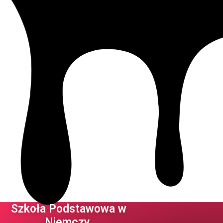
Szkoła Podstawowa w
Niemczy ​