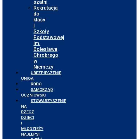
szatni
Rekrutacja
do
klasy
I
Szkoły
Podstawowej
im.
Bolesława
Chrobrego
w
Niemczy
UBEZPIECZENIE
UNIQA
RODO
SAMORZĄD
UCZNIOWSKI
STOWARZYSZENIE
NA
RZECZ
DZIECI
I
MŁODZIEŻY
NAJLEPSI