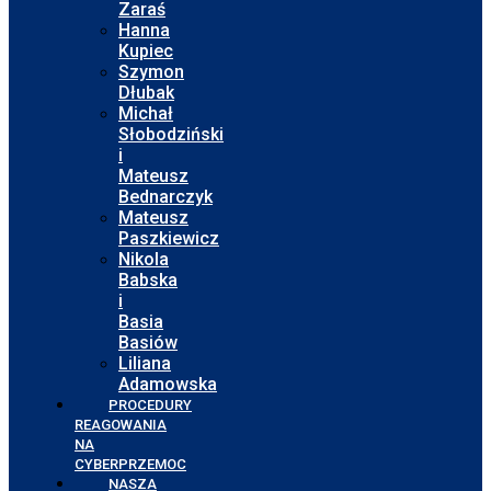
Zaraś
Hanna
Kupiec
Szymon
Dłubak
Michał
Słobodziński
i
Mateusz
Bednarczyk
Mateusz
Paszkiewicz
Nikola
Babska
i
Basia
Basiów
Liliana
Adamowska
PROCEDURY
REAGOWANIA
NA
CYBERPRZEMOC
NASZA