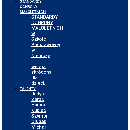
STANDARDY
OCHRONY
MAŁOLETNICH
STANDARDY
OCHRONY
MAŁOLETNICH
w
Szkole
Podstawowej
w
Niemczy
–
wersja
skrócona
dla
dzieci.
TALENTY
Judyta
Zaraś
Hanna
Kupiec
Szymon
Dłubak
Michał