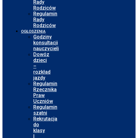
Rady
Rodziców
Regulamin
Rady
Rodziców
OGŁOSZENIA
Godziny
konsultacji
nauczycieli
Dowóz
dzieci
–
rozkład
jazdy
Regulamin
Rzecznika
Praw
Uczniów
Regulamin
szatni
Rekrutacja
do
klasy
I