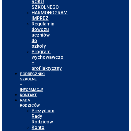
ROKU
SZKOLNEGO
HARMONOGRAM
IMPREZ
Regulamin
dowozu
uczniów
do
szkoły
Program
wychowawczo
–
profilaktyczny
PODRĘCZNIKI
SZKOLNE
–
INFORMACJE
KONTAKT
RADA
RODZICÓW
Prezydium
Rady
Rodziców
Konto