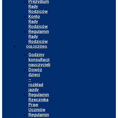
Prezydium
Rady
Rodziców
Konto
Rady
Rodziców
Regulamin
Rady
Rodziców
OGŁOSZENIA
Godziny
konsultacji
nauczycieli
Dowóz
dzieci
–
rozkład
jazdy
Regulamin
Rzecznika
Praw
Uczniów
Regulamin