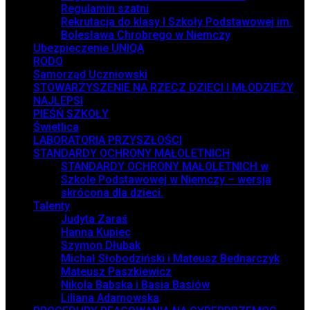
Regulamin szatni
Rekrutacja do klasy I Szkoły Podstawowej im.
Bolesława Chrobrego w Niemczy
Ubezpieczenie UNIQA
RODO
Samorząd Uczniowski
STOWARZYSZENIE NA RZECZ DZIECI I MŁODZIEŻY
NAJLEPSI
PIEŚŃ SZKOŁY
Świetlica
LABORATORIA PRZYSZŁOŚCI
STANDARDY OCHRONY MAŁOLETNICH
STANDARDY OCHRONY MAŁOLETNICH w
Szkole Podstawowej w Niemczy – wersja
skrócona dla dzieci.
Talenty
Judyta Zaraś
Hanna Kupiec
Szymon Dłubak
Michał Słobodziński i Mateusz Bednarczyk
Mateusz Paszkiewicz
Nikola Babska i Basia Basiów
Liliana Adamowska