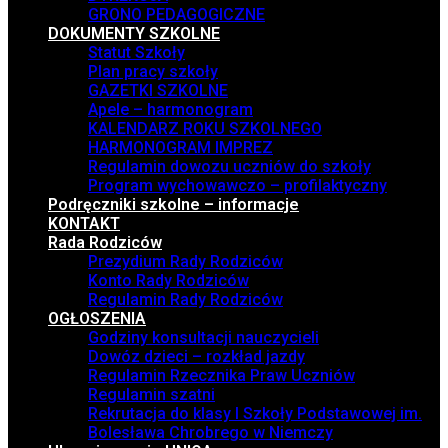
GRONO PEDAGOGICZNE
DOKUMENTY SZKOLNE
Statut Szkoły
Plan pracy szkoły
GAZETKI SZKOLNE
Apele – harmonogram
KALENDARZ ROKU SZKOLNEGO
HARMONOGRAM IMPREZ
Regulamin dowozu uczniów do szkoły
Program wychowawczo – profilaktyczny
Podręczniki szkolne – informacje
KONTAKT
Rada Rodziców
Prezydium Rady Rodziców
Konto Rady Rodziców
Regulamin Rady Rodziców
OGŁOSZENIA
Godziny konsultacji nauczycieli
Dowóz dzieci – rozkład jazdy
Regulamin Rzecznika Praw Uczniów
Regulamin szatni
Rekrutacja do klasy I Szkoły Podstawowej im.
Bolesława Chrobrego w Niemczy