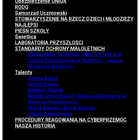
Ubezpieczenie UNIQA
RODO
Samorząd Uczniowski
STOWARZYSZENIE NA RZECZ DZIECI I MŁODZIEŻY
NAJLEPSI
PIEŚŃ SZKOŁY
Świetlica
LABORATORIA PRZYSZŁOŚCI
STANDARDY OCHRONY MAŁOLETNICH
STANDARDY OCHRONY MAŁOLETNICH w
Szkole Podstawowej w Niemczy – wersja
skrócona dla dzieci.
Talenty
Judyta Zaraś
Hanna Kupiec
Szymon Dłubak
Michał Słobodziński i Mateusz Bednarczyk
Mateusz Paszkiewicz
Nikola Babska i Basia Basiów
Liliana Adamowska
PROCEDURY REAGOWANIA NA CYBERPRZEMOC
NASZA HISTORIA
Menu