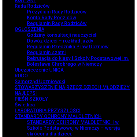
KONTAKT
Rada Rodziców
Prezydium Rady Rodziców
Konto Rady Rodziców
Regulamin Rady Rodziców
OGŁOSZENIA
Godziny konsultacji nauczycieli
Dowóz dzieci – rozkład jazdy
Regulamin Rzecznika Praw Uczniów
Regulamin szatni
Rekrutacja do klasy I Szkoły Podstawowej im.
Bolesława Chrobrego w Niemczy
Ubezpieczenie UNIQA
RODO
Samorząd Uczniowski
STOWARZYSZENIE NA RZECZ DZIECI I MŁODZIEŻY
NAJLEPSI
PIEŚŃ SZKOŁY
Świetlica
LABORATORIA PRZYSZŁOŚCI
STANDARDY OCHRONY MAŁOLETNICH
STANDARDY OCHRONY MAŁOLETNICH w
Szkole Podstawowej w Niemczy – wersja
skrócona dla dzieci.