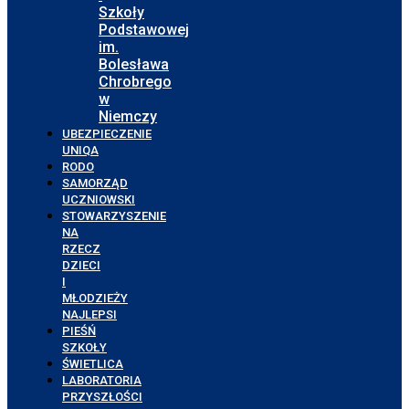
Szkoły
Podstawowej
im.
Bolesława
Chrobrego
w
Niemczy
UBEZPIECZENIE
UNIQA
RODO
SAMORZĄD
UCZNIOWSKI
STOWARZYSZENIE
NA
RZECZ
DZIECI
I
MŁODZIEŻY
NAJLEPSI
PIEŚŃ
SZKOŁY
ŚWIETLICA
LABORATORIA
PRZYSZŁOŚCI