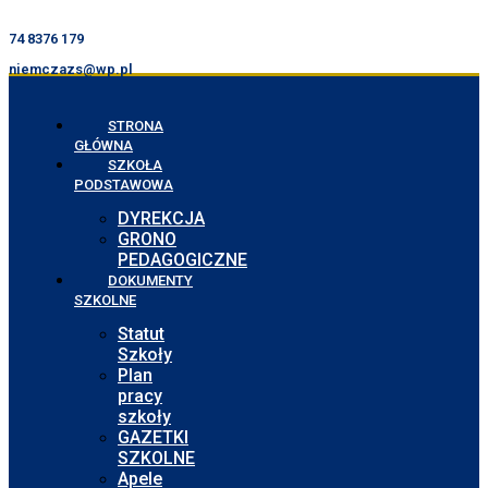
74 8376 179
niemczazs@wp.pl
STRONA
GŁÓWNA
SZKOŁA
PODSTAWOWA
DYREKCJA
GRONO
PEDAGOGICZNE
DOKUMENTY
SZKOLNE
Statut
Szkoły
Plan
pracy
szkoły
GAZETKI
SZKOLNE
Apele