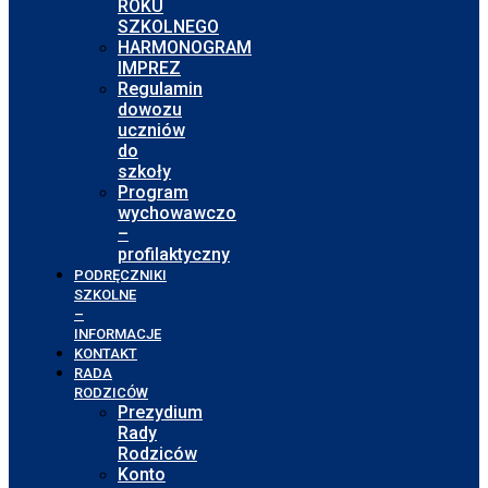
ROKU
SZKOLNEGO
HARMONOGRAM
IMPREZ
Regulamin
dowozu
uczniów
do
szkoły
Program
wychowawczo
–
profilaktyczny
PODRĘCZNIKI
SZKOLNE
–
INFORMACJE
KONTAKT
RADA
RODZICÓW
Prezydium
Rady
Rodziców
Konto