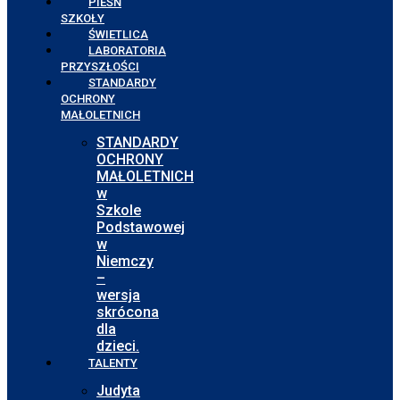
PIEŚŃ
SZKOŁY
ŚWIETLICA
LABORATORIA
PRZYSZŁOŚCI
STANDARDY
OCHRONY
MAŁOLETNICH
STANDARDY
OCHRONY
MAŁOLETNICH
w
Szkole
Podstawowej
w
Niemczy
–
wersja
skrócona
dla
dzieci.
TALENTY
Judyta