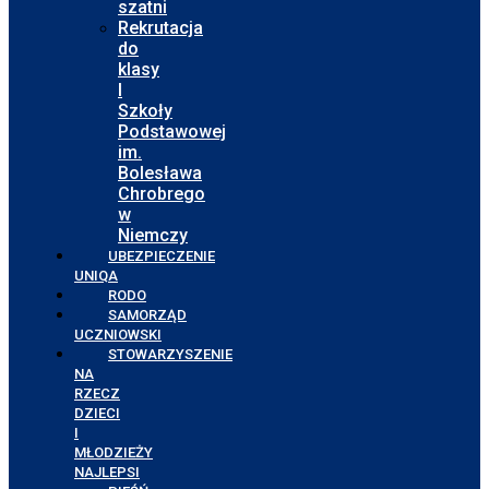
szatni
Rekrutacja
do
klasy
I
Szkoły
Podstawowej
im.
Bolesława
Chrobrego
w
Niemczy
UBEZPIECZENIE
UNIQA
RODO
SAMORZĄD
UCZNIOWSKI
STOWARZYSZENIE
NA
RZECZ
DZIECI
I
MŁODZIEŻY
NAJLEPSI