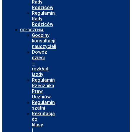
Rady
Rodziców
Regulamin
Rady
Rodziców
OGŁOSZENIA
Godziny
konsultacji
nauczycieli
Dowóz
dzieci
–
rozkład
jazdy
Regulamin
Rzecznika
Praw
Uczniów
Regulamin
szatni
Rekrutacja
do
klasy
I