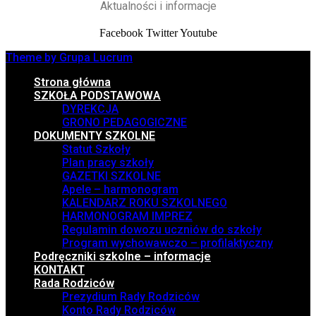
Aktualności i informacje
Facebook
Twitter
Youtube
Theme by Grupa Lucrum
Strona główna
SZKOŁA PODSTAWOWA
DYREKCJA
GRONO PEDAGOGICZNE
DOKUMENTY SZKOLNE
Statut Szkoły
Plan pracy szkoły
GAZETKI SZKOLNE
Apele – harmonogram
KALENDARZ ROKU SZKOLNEGO
HARMONOGRAM IMPREZ
Regulamin dowozu uczniów do szkoły
Program wychowawczo – profilaktyczny
Podręczniki szkolne – informacje
KONTAKT
Rada Rodziców
Prezydium Rady Rodziców
Konto Rady Rodziców