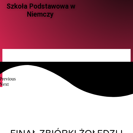
Szkoła Podstawowa w
Niemczy ​
Previous
Next