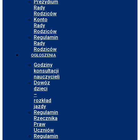
Prezydium
Rady
Rodziców
Konto
Rady
Rodziców
Regulamin
Rady
Rodziców
OGŁOSZENIA
Godziny
konsultacji
nauczycieli
Dowóz
dzieci
–
rozkład
jazdy
Regulamin
Rzecznika
Praw
Uczniów
Regulamin