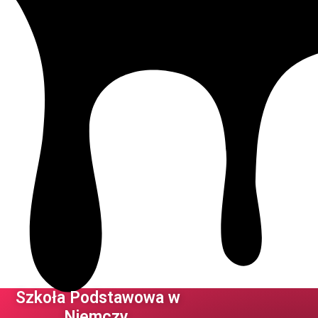
Szkoła Podstawowa w
Niemczy ​