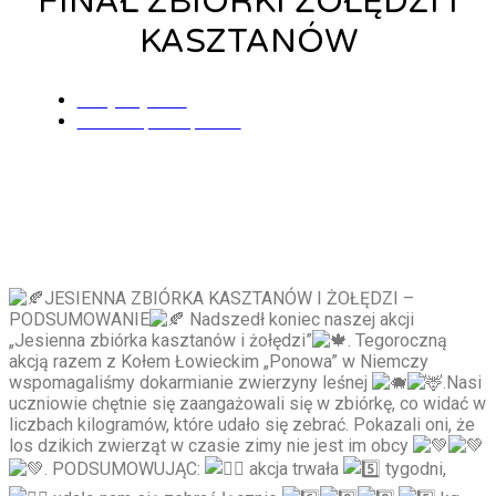
FINAŁ ZBIÓRKI ŻOŁĘDZI I
KASZTANÓW
Alicja Łysiak
28 listopada, 2022
JESIENNA ZBIÓRKA KASZTANÓW I ŻOŁĘDZI –
PODSUMOWANIE
Nadszedł koniec naszej akcji
„Jesienna zbiórka kasztanów i żołędzi”
. Tegoroczną
akcją razem z Kołem Łowieckim „Ponowa” w Niemczy
wspomagaliśmy dokarmianie zwierzyny leśnej
.Nasi
uczniowie chętnie się zaangażowali się w zbiórkę, co widać w
liczbach kilogramów, które udało się zebrać. Pokazali oni, że
los dzikich zwierząt w czasie zimy nie jest im obcy
. PODSUMOWUJĄC:
akcja trwała
tygodni,