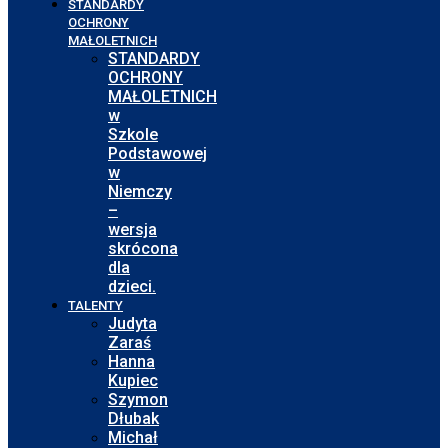
STANDARDY
OCHRONY
MAŁOLETNICH
STANDARDY
OCHRONY
MAŁOLETNICH
w
Szkole
Podstawowej
w
Niemczy
–
wersja
skrócona
dla
dzieci.
TALENTY
Judyta
Zaraś
Hanna
Kupiec
Szymon
Dłubak
Michał