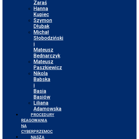
Zaraś
Hanna
Kupiec
Szymon
Dłubak
Michał
Słobodziński
i
Mateusz
Bednarczyk
Mateusz
Paszkiewicz
Nikola
Babska
i
Basia
Basiów
Liliana
Adamowska
PROCEDURY
REAGOWANIA
NA
CYBERPRZEMOC
NASZA