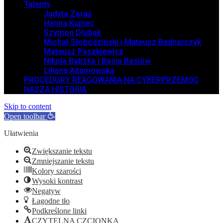
Talenty
Judyta Zaraś
Hanna Kupiec
Szymon Dłubak
Michał Słobodziński i Mateusz Bednarczyk
Mateusz Paszkiewicz
Nikola Babska i Basia Basiów
Liliana Adamowska
PROCEDURY REAGOWANIA NA CYBERPRZEMOC
NASZA HISTORIA
Skip to content
Open toolbar
Ułatwienia
Zwiększanie tekstu
Zmniejszanie tekstu
Kolory szarości
Wysoki kontrast
Negatyw
Łagodne tło
Podkreślone linki
CZYTELNA CZCIONKA