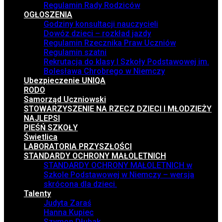
Regulamin Rady Rodziców
OGŁOSZENIA
Godziny konsultacji nauczycieli
Dowóz dzieci – rozkład jazdy
Regulamin Rzecznika Praw Uczniów
Regulamin szatni
Rekrutacja do klasy I Szkoły Podstawowej im.
Bolesława Chrobrego w Niemczy
Ubezpieczenie UNIQA
RODO
Samorząd Uczniowski
STOWARZYSZENIE NA RZECZ DZIECI I MŁODZIEŻY
NAJLEPSI
PIEŚŃ SZKOŁY
Świetlica
LABORATORIA PRZYSZŁOŚCI
STANDARDY OCHRONY MAŁOLETNICH
STANDARDY OCHRONY MAŁOLETNICH w
Szkole Podstawowej w Niemczy – wersja
skrócona dla dzieci.
Talenty
Judyta Zaraś
Hanna Kupiec
Szymon Dłubak