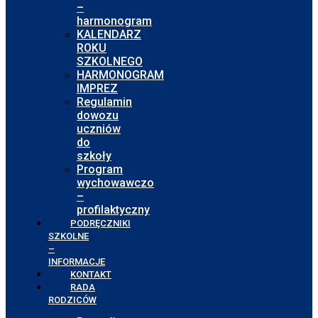
–
harmonogram
KALENDARZ
ROKU
SZKOLNEGO
HARMONOGRAM
IMPREZ
Regulamin
dowozu
uczniów
do
szkoły
Program
wychowawczo
–
profilaktyczny
PODRĘCZNIKI
SZKOLNE
–
INFORMACJE
KONTAKT
RADA
RODZICÓW