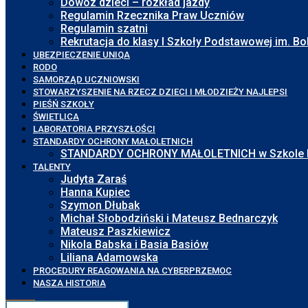
Dowóz dzieci – rozkład jazdy
Regulamin Rzecznika Praw Uczniów
Regulamin szatni
Rekrutacja do klasy I Szkoły Podstawowej im. 
UBEZPIECZENIE UNIQA
RODO
SAMORZĄD UCZNIOWSKI
STOWARZYSZENIE NA RZECZ DZIECI I MŁODZIEŻY NAJLEPSI
PIEŚŃ SZKOŁY
ŚWIETLICA
LABORATORIA PRZYSZŁOŚCI
STANDARDY OCHRONY MAŁOLETNICH
STANDARDY OCHRONY MAŁOLETNICH w Szkole Pod
TALENTY
Judyta Zaraś
Hanna Kupiec
Szymon Dłubak
Michał Słobodziński i Mateusz Bednarczyk
Mateusz Paszkiewicz
Nikola Babska i Basia Basiów
Liliana Adamowska
PROCEDURY REAGOWANIA NA CYBERPRZEMOC
NASZA HISTORIA