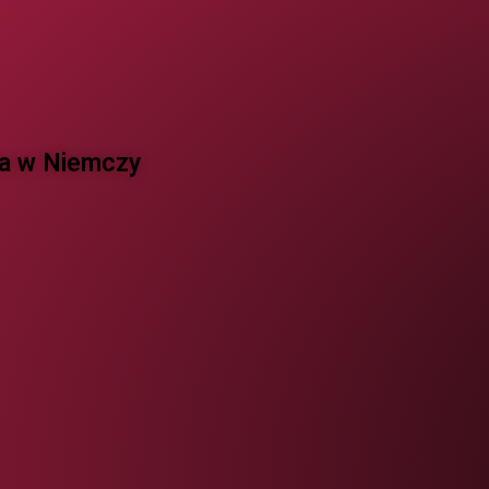
 w Niemczy ​