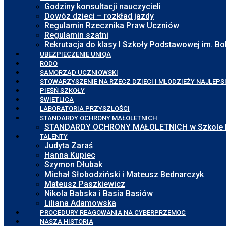
Godziny konsultacji nauczycieli
Dowóz dzieci – rozkład jazdy
Regulamin Rzecznika Praw Uczniów
Regulamin szatni
Rekrutacja do klasy I Szkoły Podstawowej im. 
UBEZPIECZENIE UNIQA
RODO
SAMORZĄD UCZNIOWSKI
STOWARZYSZENIE NA RZECZ DZIECI I MŁODZIEŻY NAJLEPS
PIEŚŃ SZKOŁY
ŚWIETLICA
LABORATORIA PRZYSZŁOŚCI
STANDARDY OCHRONY MAŁOLETNICH
STANDARDY OCHRONY MAŁOLETNICH w Szkole Pod
TALENTY
Judyta Zaraś
Hanna Kupiec
Szymon Dłubak
Michał Słobodziński i Mateusz Bednarczyk
Mateusz Paszkiewicz
Nikola Babska i Basia Basiów
Liliana Adamowska
PROCEDURY REAGOWANIA NA CYBERPRZEMOC
NASZA HISTORIA