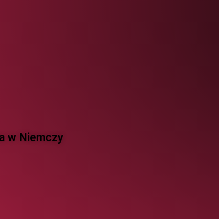
 w Niemczy ​