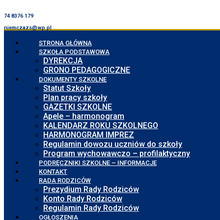
74 8376 179
niemczazs@wp.pl
STRONA GŁÓWNA
SZKOŁA PODSTAWOWA
DYREKCJA
GRONO PEDAGOGICZNE
DOKUMENTY SZKOLNE
Statut Szkoły
Plan pracy szkoły
GAZETKI SZKOLNE
Apele – harmonogram
KALENDARZ ROKU SZKOLNEGO
HARMONOGRAM IMPREZ
Regulamin dowozu uczniów do szkoły
Program wychowawczo – profilaktyczny
PODRĘCZNIKI SZKOLNE – INFORMACJE
KONTAKT
RADA RODZICÓW
Prezydium Rady Rodziców
Konto Rady Rodziców
Regulamin Rady Rodziców
OGŁOSZENIA