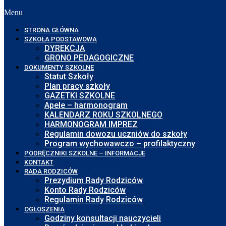
Menu
STRONA GŁÓWNA
SZKOŁA PODSTAWOWA
DYREKCJA
GRONO PEDAGOGICZNE
DOKUMENTY SZKOLNE
Statut Szkoły
Plan pracy szkoły
GAZETKI SZKOLNE
Apele – harmonogram
KALENDARZ ROKU SZKOLNEGO
HARMONOGRAM IMPREZ
Regulamin dowozu uczniów do szkoły
Program wychowawczo – profilaktyczny
PODRĘCZNIKI SZKOLNE – INFORMACJE
KONTAKT
RADA RODZICÓW
Prezydium Rady Rodziców
Konto Rady Rodziców
Regulamin Rady Rodziców
OGŁOSZENIA
Godziny konsultacji nauczycieli