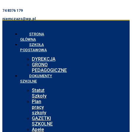
74 8376 179
niemczazs@wp.pl
STRONA
GŁÓWNA
SZKOŁA
PODSTAWOWA
DYREKCJA
GRONO
PEDAGOGICZNE
DOKUMENTY
SZKOLNE
Statut
Szkoły
Plan
pracy
szkoły
GAZETKI
SZKOLNE
Apele