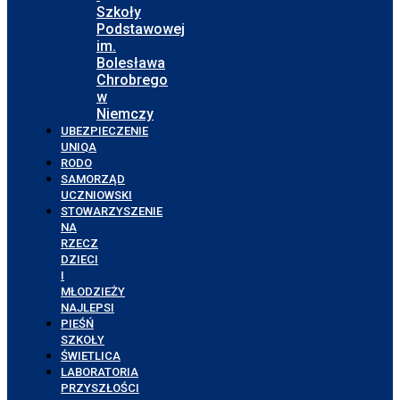
Szkoły
Podstawowej
im.
Bolesława
Chrobrego
w
Niemczy
UBEZPIECZENIE
UNIQA
RODO
SAMORZĄD
UCZNIOWSKI
STOWARZYSZENIE
NA
RZECZ
DZIECI
I
MŁODZIEŻY
NAJLEPSI
PIEŚŃ
SZKOŁY
ŚWIETLICA
LABORATORIA
PRZYSZŁOŚCI