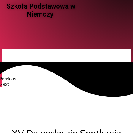
Szkoła Podstawowa w
Niemczy ​
Previous
Next