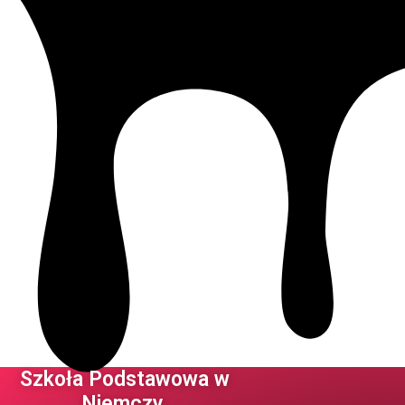
Szkoła Podstawowa w
Niemczy ​