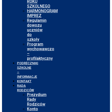
ROKU
SZKOLNEGO
HARMONOGRAM
IMPREZ
Regulamin
dowozu
uczniów
do
szkoły
Program
wychowawczo
–
profilaktyczny
PODRĘCZNIKI
SZKOLNE
–
INFORMACJE
KONTAKT
RADA
RODZICÓW
Prezydium
Rady
Rodziców
Konto