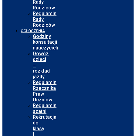
Rady
Rodziców
Regulamin
Rady
Rodziców
OGŁOSZENIA
Godziny
konsultacji
nauczycieli
Dowóz
dzieci
–
rozkład
jazdy
Regulamin
Rzecznika
Praw
Uczniów
Regulamin
szatni
Rekrutacja
do
klasy
I