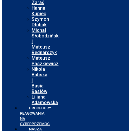
Zaraś
Hanna
Kupiec
Szymon
Dłubak
Michał
Słobodziński
i
Mateusz
Bednarczyk
Mateusz
Paszkiewicz
Nikola
Babska
i
Basia
Basiów
Liliana
Adamowska
PROCEDURY
REAGOWANIA
NA
CYBERPRZEMOC
NASZA