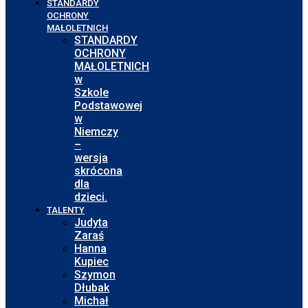
STANDARDY
OCHRONY
MAŁOLETNICH
STANDARDY
OCHRONY
MAŁOLETNICH
w
Szkole
Podstawowej
w
Niemczy
–
wersja
skrócona
dla
dzieci.
TALENTY
Judyta
Zaraś
Hanna
Kupiec
Szymon
Dłubak
Michał