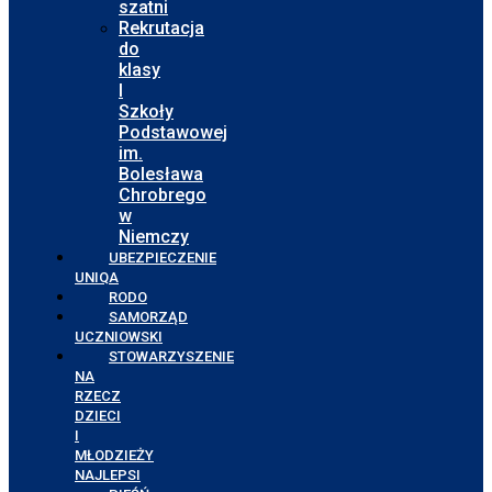
szatni
Rekrutacja
do
klasy
I
Szkoły
Podstawowej
im.
Bolesława
Chrobrego
w
Niemczy
UBEZPIECZENIE
UNIQA
RODO
SAMORZĄD
UCZNIOWSKI
STOWARZYSZENIE
NA
RZECZ
DZIECI
I
MŁODZIEŻY
NAJLEPSI