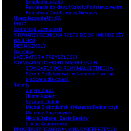
Regulamin szatni
Rekrutacja do klasy I Szkoły Podstawowej im.
Bolesława Chrobrego w Niemczy
Ubezpieczenie UNIQA
RODO
Samorząd Uczniowski
STOWARZYSZENIE NA RZECZ DZIECI I MŁODZIEŻY
NAJLEPSI
PIEŚŃ SZKOŁY
Świetlica
LABORATORIA PRZYSZŁOŚCI
STANDARDY OCHRONY MAŁOLETNICH
STANDARDY OCHRONY MAŁOLETNICH w
Szkole Podstawowej w Niemczy – wersja
skrócona dla dzieci.
Talenty
Judyta Zaraś
Hanna Kupiec
Szymon Dłubak
Michał Słobodziński i Mateusz Bednarczyk
Mateusz Paszkiewicz
Nikola Babska i Basia Basiów
Liliana Adamowska
PROCEDURY REAGOWANIA NA CYBERPRZEMOC