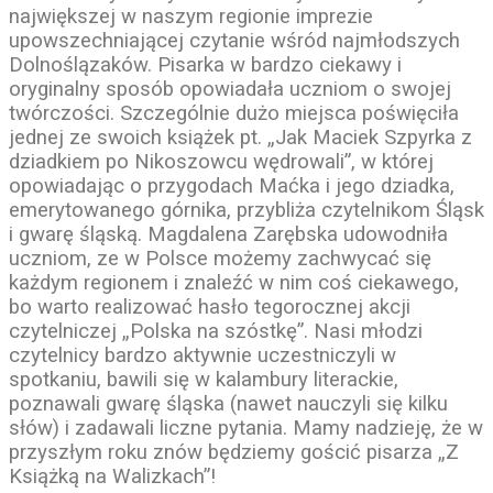
największej w naszym regionie imprezie
upowszechniającej czytanie wśród najmłodszych
Dolnoślązaków. Pisarka w bardzo ciekawy i
oryginalny sposób opowiadała uczniom o swojej
twórczości. Szczególnie dużo miejsca poświęciła
jednej ze swoich książek pt. „Jak Maciek Szpyrka z
dziadkiem po Nikoszowcu wędrowali”, w której
opowiadając o przygodach Maćka i jego dziadka,
emerytowanego górnika, przybliża czytelnikom Śląsk
i gwarę śląską. Magdalena Zarębska udowodniła
uczniom, ze w Polsce możemy zachwycać się
każdym regionem i znaleźć w nim coś ciekawego,
bo warto realizować hasło tegorocznej akcji
czytelniczej „Polska na szóstkę”. Nasi młodzi
czytelnicy bardzo aktywnie uczestniczyli w
spotkaniu, bawili się w kalambury literackie,
poznawali gwarę śląska (nawet nauczyli się kilku
słów) i zadawali liczne pytania. Mamy nadzieję, że w
przyszłym roku znów będziemy gościć pisarza „Z
Książką na Walizkach”!