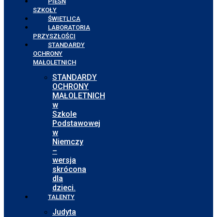
PIEŚŃ
SZKOŁY
ŚWIETLICA
LABORATORIA
PRZYSZŁOŚCI
STANDARDY
OCHRONY
MAŁOLETNICH
STANDARDY
OCHRONY
MAŁOLETNICH
w
Szkole
Podstawowej
w
Niemczy
–
wersja
skrócona
dla
dzieci.
TALENTY
Judyta