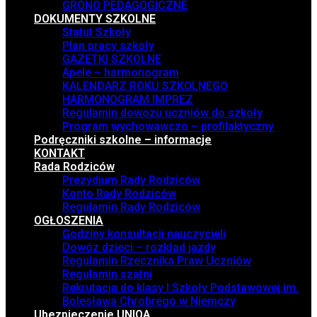
GRONO PEDAGOGICZNE
DOKUMENTY SZKOLNE
Statut Szkoły
Plan pracy szkoły
GAZETKI SZKOLNE
Apele – harmonogram
KALENDARZ ROKU SZKOLNEGO
HARMONOGRAM IMPREZ
Regulamin dowozu uczniów do szkoły
Program wychowawczo – profilaktyczny
Podręczniki szkolne – informacje
KONTAKT
Rada Rodziców
Prezydium Rady Rodziców
Konto Rady Rodziców
Regulamin Rady Rodziców
OGŁOSZENIA
Godziny konsultacji nauczycieli
Dowóz dzieci – rozkład jazdy
Regulamin Rzecznika Praw Uczniów
Regulamin szatni
Rekrutacja do klasy I Szkoły Podstawowej im.
Bolesława Chrobrego w Niemczy
Ubezpieczenie UNIQA