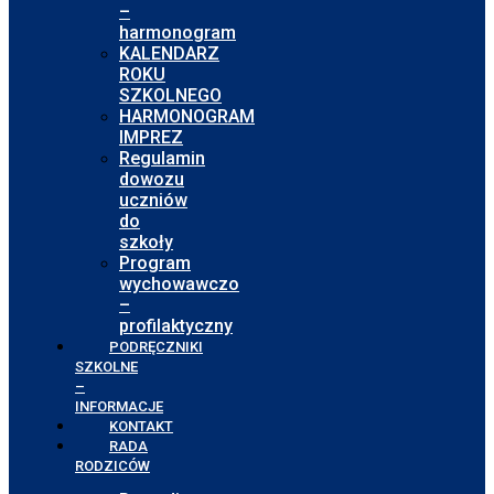
–
harmonogram
KALENDARZ
ROKU
SZKOLNEGO
HARMONOGRAM
IMPREZ
Regulamin
dowozu
uczniów
do
szkoły
Program
wychowawczo
–
profilaktyczny
PODRĘCZNIKI
SZKOLNE
–
INFORMACJE
KONTAKT
RADA
RODZICÓW