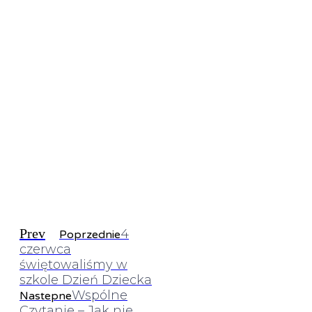
Prev
4
Poprzednie
czerwca
świętowaliśmy w
szkole Dzień Dziecka
Wspólne
Nastepne
Czytanie – Jak nie