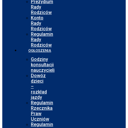
Prezydium
Rady
Rodziców
Konto
Rady
Rodziców
Regulamin
Rady
Rodziców
OGŁOSZENIA
Godziny
konsultacji
nauczycieli
Dowóz
dzieci
–
rozkład
jazdy
Regulamin
Rzecznika
Praw
Uczniów
Regulamin