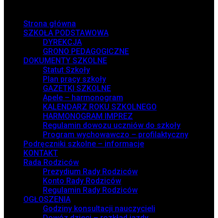
Menu
Strona główna
SZKOŁA PODSTAWOWA
DYREKCJA
GRONO PEDAGOGICZNE
DOKUMENTY SZKOLNE
Statut Szkoły
Plan pracy szkoły
GAZETKI SZKOLNE
Apele – harmonogram
KALENDARZ ROKU SZKOLNEGO
HARMONOGRAM IMPREZ
Regulamin dowozu uczniów do szkoły
Program wychowawczo – profilaktyczny
Podręczniki szkolne – informacje
KONTAKT
Rada Rodziców
Prezydium Rady Rodziców
Konto Rady Rodziców
Regulamin Rady Rodziców
OGŁOSZENIA
Godziny konsultacji nauczycieli
Dowóz dzieci – rozkład jazdy