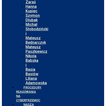
Zaraś
Hanna
Kupiec
Szymon
Dłubak
Michał
Słobodziński
i
Mateusz
Bednarczyk
Mateusz
Paszkiewicz
Nikola
Babska
i
Basia
Basiów
Liliana
Adamowska
PROCEDURY
REAGOWANIA
NA
CYBERPRZEMOC
NASZA