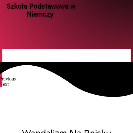
Szkoła Podstawowa w
Niemczy ​
Previous
Next