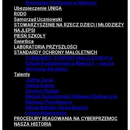
Bolesława Chrobrego w Niemczy
Ubezpieczenie UNIQA
RODO
Samorząd Uczniowski
STOWARZYSZENIE NA RZECZ DZIECI I MŁODZIEŻY
NAJLEPSI
PIEŚŃ SZKOŁY
Świetlica
LABORATORIA PRZYSZŁOŚCI
STANDARDY OCHRONY MAŁOLETNICH
STANDARDY OCHRONY MAŁOLETNICH w
Szkole Podstawowej w Niemczy – wersja
skrócona dla dzieci.
Talenty
Judyta Zaraś
Hanna Kupiec
Szymon Dłubak
Michał Słobodziński i Mateusz Bednarczyk
Mateusz Paszkiewicz
Nikola Babska i Basia Basiów
Liliana Adamowska
PROCEDURY REAGOWANIA NA CYBERPRZEMOC
NASZA HISTORIA