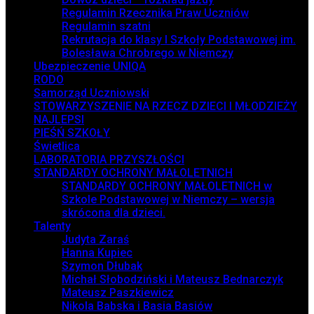
Regulamin Rzecznika Praw Uczniów
Regulamin szatni
Rekrutacja do klasy I Szkoły Podstawowej im.
Bolesława Chrobrego w Niemczy
Ubezpieczenie UNIQA
RODO
Samorząd Uczniowski
STOWARZYSZENIE NA RZECZ DZIECI I MŁODZIEŻY
NAJLEPSI
PIEŚŃ SZKOŁY
Świetlica
LABORATORIA PRZYSZŁOŚCI
STANDARDY OCHRONY MAŁOLETNICH
STANDARDY OCHRONY MAŁOLETNICH w
Szkole Podstawowej w Niemczy – wersja
skrócona dla dzieci.
Talenty
Judyta Zaraś
Hanna Kupiec
Szymon Dłubak
Michał Słobodziński i Mateusz Bednarczyk
Mateusz Paszkiewicz
Nikola Babska i Basia Basiów