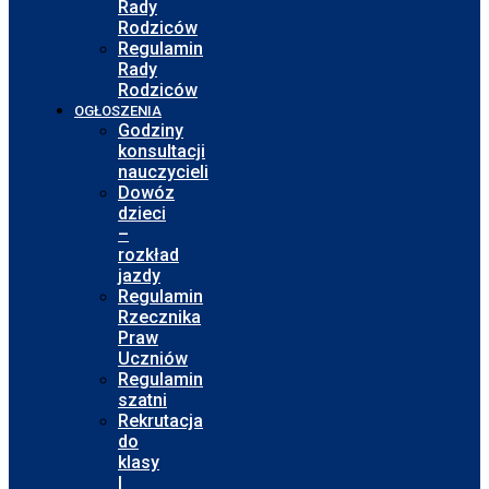
Rady
Rodziców
Regulamin
Rady
Rodziców
OGŁOSZENIA
Godziny
konsultacji
nauczycieli
Dowóz
dzieci
–
rozkład
jazdy
Regulamin
Rzecznika
Praw
Uczniów
Regulamin
szatni
Rekrutacja
do
klasy
I