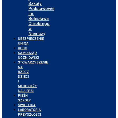
Szkoły
Podstawowej
im.
Bolesława
Chrobrego
w
Niemczy
UBEZPIECZENIE
UNIQA
RODO
SAMORZĄD
UCZNIOWSKI
STOWARZYSZENIE
NA
RZECZ
DZIECI
I
MŁODZIEŻY
NAJLEPSI
PIEŚŃ
SZKOŁY
ŚWIETLICA
LABORATORIA
PRZYSZŁOŚCI