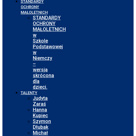
STANDARDY
OCHRONY
MAŁOLETNICH
STANDARDY
OCHRONY
MAŁOLETNICH
w
Szkole
Podstawowej
w
Niemczy
–
wersja
skrócona
dla
dzieci.
TALENTY
Judyta
Zaraś
Hanna
Kupiec
Szymon
Dłubak
Michał