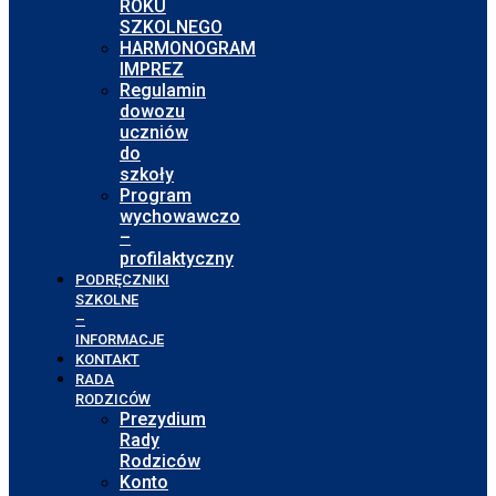
ROKU
SZKOLNEGO
HARMONOGRAM
IMPREZ
Regulamin
dowozu
uczniów
do
szkoły
Program
wychowawczo
–
profilaktyczny
PODRĘCZNIKI
SZKOLNE
–
INFORMACJE
KONTAKT
RADA
RODZICÓW
Prezydium
Rady
Rodziców
Konto