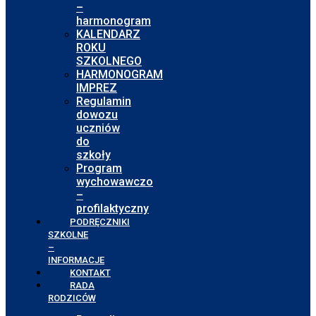
–
harmonogram
KALENDARZ
ROKU
SZKOLNEGO
HARMONOGRAM
IMPREZ
Regulamin
dowozu
uczniów
do
szkoły
Program
wychowawczo
–
profilaktyczny
PODRĘCZNIKI
SZKOLNE
–
INFORMACJE
KONTAKT
RADA
RODZICÓW