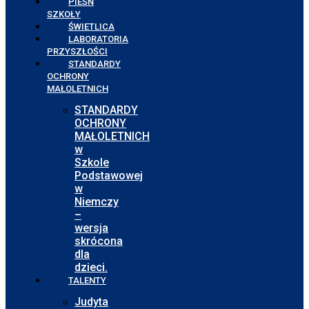
PIEŚŃ
SZKOŁY
ŚWIETLICA
LABORATORIA
PRZYSZŁOŚCI
STANDARDY
OCHRONY
MAŁOLETNICH
STANDARDY
OCHRONY
MAŁOLETNICH
w
Szkole
Podstawowej
w
Niemczy
–
wersja
skrócona
dla
dzieci.
TALENTY
Judyta