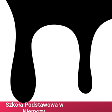
Szkoła Podstawowa w
Niemczy ​