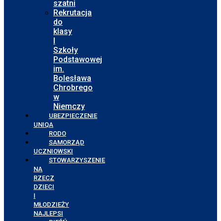
szatni
Rekrutacja
do
klasy
I
Szkoły
Podstawowej
im.
Bolesława
Chrobrego
w
Niemczy
UBEZPIECZENIE
UNIQA
RODO
SAMORZĄD
UCZNIOWSKI
STOWARZYSZENIE
NA
RZECZ
DZIECI
I
MŁODZIEŻY
NAJLEPSI