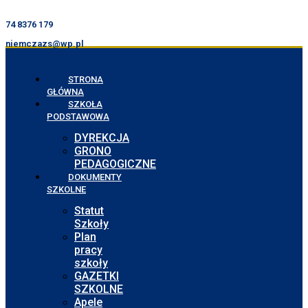
74 8376 179
niemczazs@wp.pl
STRONA
GŁÓWNA
SZKOŁA
PODSTAWOWA
DYREKCJA
GRONO
PEDAGOGICZNE
DOKUMENTY
SZKOLNE
Statut
Szkoły
Plan
pracy
szkoły
GAZETKI
SZKOLNE
Apele