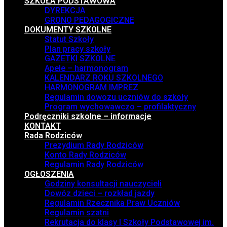
SZKOŁA PODSTAWOWA
DYREKCJA
GRONO PEDAGOGICZNE
DOKUMENTY SZKOLNE
Statut Szkoły
Plan pracy szkoły
GAZETKI SZKOLNE
Apele – harmonogram
KALENDARZ ROKU SZKOLNEGO
HARMONOGRAM IMPREZ
Regulamin dowozu uczniów do szkoły
Program wychowawczo – profilaktyczny
Podręczniki szkolne – informacje
KONTAKT
Rada Rodziców
Prezydium Rady Rodziców
Konto Rady Rodziców
Regulamin Rady Rodziców
OGŁOSZENIA
Godziny konsultacji nauczycieli
Dowóz dzieci – rozkład jazdy
Regulamin Rzecznika Praw Uczniów
Regulamin szatni
Rekrutacja do klasy I Szkoły Podstawowej im.