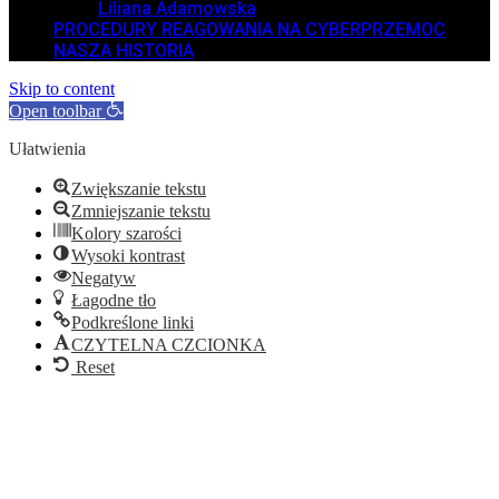
Liliana Adamowska
PROCEDURY REAGOWANIA NA CYBERPRZEMOC
NASZA HISTORIA
Skip to content
Open toolbar
Ułatwienia
Zwiększanie tekstu
Zmniejszanie tekstu
Kolory szarości
Wysoki kontrast
Negatyw
Łagodne tło
Podkreślone linki
CZYTELNA CZCIONKA
Reset