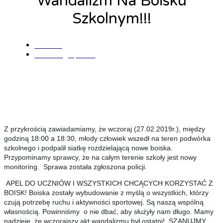
Wandalizm Na Boisku
Szkolnym!!!
admin
28 lutego, 2019
Z przykrością zawiadamiamy, że wczoraj (27.02.2019r.), między
godziną 18:00 a 18:30, młody człowiek wszedł na teren podwórka
szkolnego i podpalił siatkę rozdzielającą nowe boiska.
Przypominamy sprawcy, że na całym terenie szkoły jest nowy
monitoring.
Sprawa została zgłoszona policji.
APEL DO UCZNIÓW I WSZYSTKICH CHCĄCYCH KORZYSTAĆ Z
BOISK!
Boiska zostały wybudowanie z myślą o wszystkich, którzy
czują potrzebę ruchu i aktywności sportowej. Są naszą wspólną
własnością. Powinniśmy o nie dbać, aby służyły nam długo. Mamy
nadzieję, że wczorajszy akt wandalizmu był ostatni! SZANUJMY