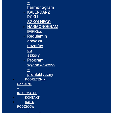
–
harmonogram
KALENDARZ
ROKU
SZKOLNEGO
HARMONOGRAM
IMPREZ
Regulamin
dowozu
uczniów
do
szkoły
Program
wychowawczo
–
profilaktyczny
PODRĘCZNIKI
SZKOLNE
–
INFORMACJE
KONTAKT
RADA
RODZICÓW