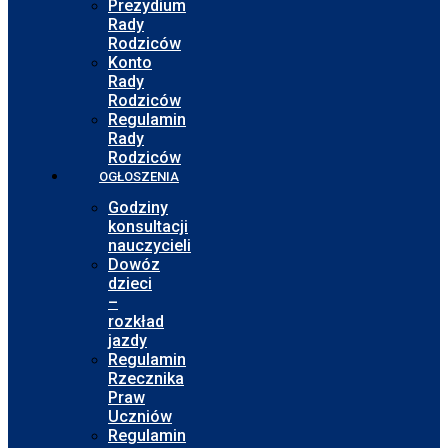
Prezydium
Rady
Rodziców
Konto
Rady
Rodziców
Regulamin
Rady
Rodziców
OGŁOSZENIA
Godziny
konsultacji
nauczycieli
Dowóz
dzieci
–
rozkład
jazdy
Regulamin
Rzecznika
Praw
Uczniów
Regulamin