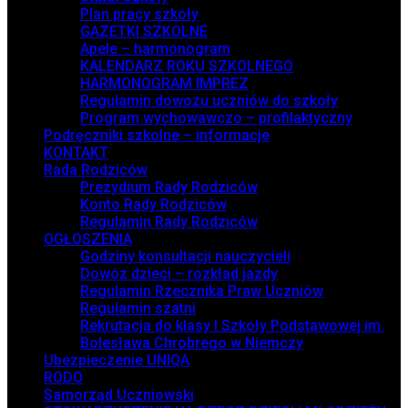
Plan pracy szkoły
GAZETKI SZKOLNE
Apele – harmonogram
KALENDARZ ROKU SZKOLNEGO
HARMONOGRAM IMPREZ
Regulamin dowozu uczniów do szkoły
Program wychowawczo – profilaktyczny
Podręczniki szkolne – informacje
KONTAKT
Rada Rodziców
Prezydium Rady Rodziców
Konto Rady Rodziców
Regulamin Rady Rodziców
OGŁOSZENIA
Godziny konsultacji nauczycieli
Dowóz dzieci – rozkład jazdy
Regulamin Rzecznika Praw Uczniów
Regulamin szatni
Rekrutacja do klasy I Szkoły Podstawowej im.
Bolesława Chrobrego w Niemczy
Ubezpieczenie UNIQA
RODO
Samorząd Uczniowski