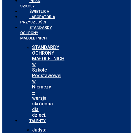
PIEŚŃ
SZKOŁY
ŚWIETLICA
LABORATORIA
PRZYSZŁOŚCI
STANDARDY
OCHRONY
MAŁOLETNICH
STANDARDY
OCHRONY
MAŁOLETNICH
w
Szkole
Podstawowej
w
Niemczy
–
wersja
skrócona
dla
dzieci.
TALENTY
Judyta