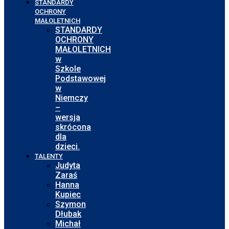
STANDARDY
OCHRONY
MAŁOLETNICH
STANDARDY
OCHRONY
MAŁOLETNICH
w
Szkole
Podstawowej
w
Niemczy
–
wersja
skrócona
dla
dzieci.
TALENTY
Judyta
Zaraś
Hanna
Kupiec
Szymon
Dłubak
Michał