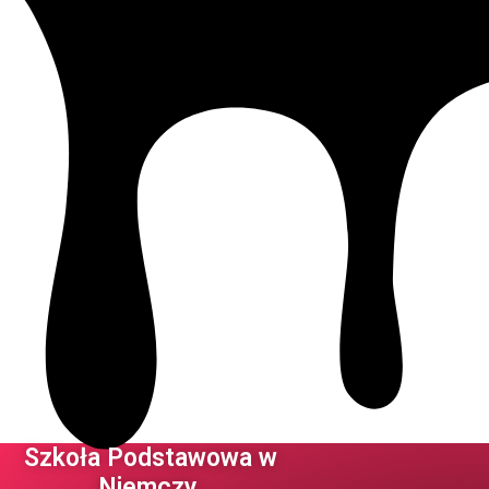
Szkoła Podstawowa w
Niemczy ​