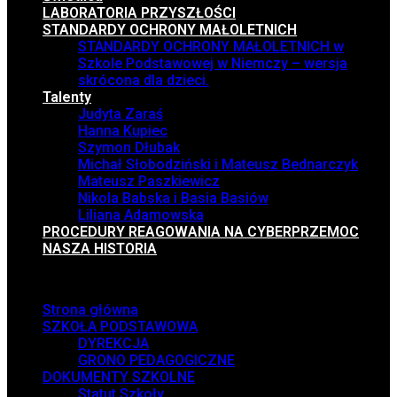
LABORATORIA PRZYSZŁOŚCI
STANDARDY OCHRONY MAŁOLETNICH
STANDARDY OCHRONY MAŁOLETNICH w
Szkole Podstawowej w Niemczy – wersja
skrócona dla dzieci.
Talenty
Judyta Zaraś
Hanna Kupiec
Szymon Dłubak
Michał Słobodziński i Mateusz Bednarczyk
Mateusz Paszkiewicz
Nikola Babska i Basia Basiów
Liliana Adamowska
PROCEDURY REAGOWANIA NA CYBERPRZEMOC
NASZA HISTORIA
Menu
Strona główna
SZKOŁA PODSTAWOWA
DYREKCJA
GRONO PEDAGOGICZNE
DOKUMENTY SZKOLNE
Statut Szkoły