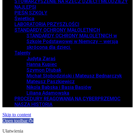
STOWARZYSZENIE NA RZECZ DZIECI I MŁODZIEŻY
NAJLEPSI
PIEŚŃ SZKOŁY
Świetlica
LABORATORIA PRZYSZŁOŚCI
STANDARDY OCHRONY MAŁOLETNICH
STANDARDY OCHRONY MAŁOLETNICH w
Szkole Podstawowej w Niemczy – wersja
skrócona dla dzieci.
Talenty
Judyta Zaraś
Hanna Kupiec
Szymon Dłubak
Michał Słobodziński i Mateusz Bednarczyk
Mateusz Paszkiewicz
Nikola Babska i Basia Basiów
Liliana Adamowska
PROCEDURY REAGOWANIA NA CYBERPRZEMOC
NASZA HISTORIA
Skip to content
Open toolbar
Ułatwienia