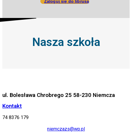
Zaloguj się do librusa
Nasza szkoła
ul. Bolesława Chrobrego 25 58-230 Niemcza
Kontakt
74 8376 179
niemczazs@wp.pl