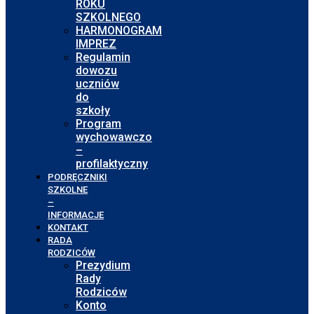
ROKU
SZKOLNEGO
HARMONOGRAM
IMPREZ
Regulamin
dowozu
uczniów
do
szkoły
Program
wychowawczo
–
profilaktyczny
PODRĘCZNIKI
SZKOLNE
–
INFORMACJE
KONTAKT
RADA
RODZICÓW
Prezydium
Rady
Rodziców
Konto