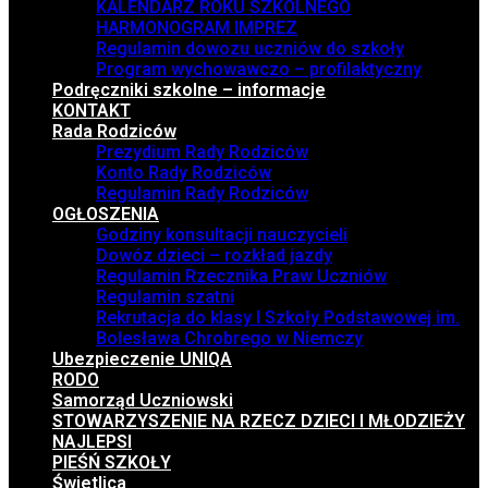
KALENDARZ ROKU SZKOLNEGO
HARMONOGRAM IMPREZ
Regulamin dowozu uczniów do szkoły
Program wychowawczo – profilaktyczny
Podręczniki szkolne – informacje
KONTAKT
Rada Rodziców
Prezydium Rady Rodziców
Konto Rady Rodziców
Regulamin Rady Rodziców
OGŁOSZENIA
Godziny konsultacji nauczycieli
Dowóz dzieci – rozkład jazdy
Regulamin Rzecznika Praw Uczniów
Regulamin szatni
Rekrutacja do klasy I Szkoły Podstawowej im.
Bolesława Chrobrego w Niemczy
Ubezpieczenie UNIQA
RODO
Samorząd Uczniowski
STOWARZYSZENIE NA RZECZ DZIECI I MŁODZIEŻY
NAJLEPSI
PIEŚŃ SZKOŁY
Świetlica