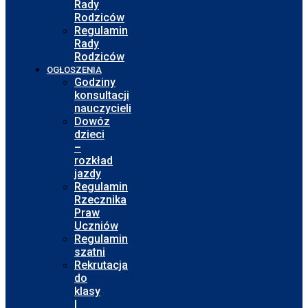
Rady
Rodziców
Regulamin
Rady
Rodziców
OGŁOSZENIA
Godziny
konsultacji
nauczycieli
Dowóz
dzieci
–
rozkład
jazdy
Regulamin
Rzecznika
Praw
Uczniów
Regulamin
szatni
Rekrutacja
do
klasy
I