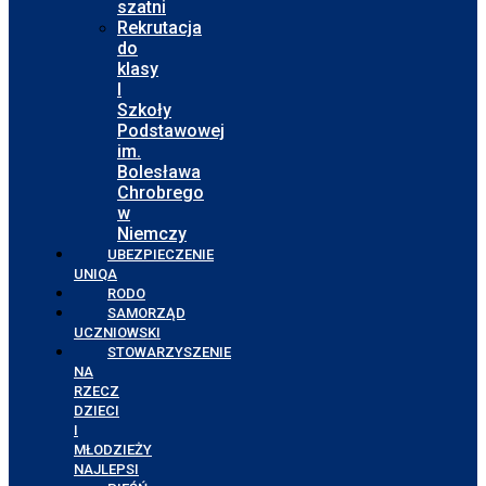
szatni
Rekrutacja
do
klasy
I
Szkoły
Podstawowej
im.
Bolesława
Chrobrego
w
Niemczy
UBEZPIECZENIE
UNIQA
RODO
SAMORZĄD
UCZNIOWSKI
STOWARZYSZENIE
NA
RZECZ
DZIECI
I
MŁODZIEŻY
NAJLEPSI