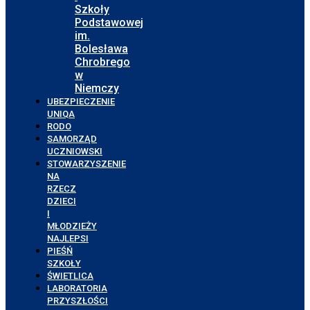
Szkoły
Podstawowej
im.
Bolesława
Chrobrego
w
Niemczy
UBEZPIECZENIE
UNIQA
RODO
SAMORZĄD
UCZNIOWSKI
STOWARZYSZENIE
NA
RZECZ
DZIECI
I
MŁODZIEŻY
NAJLEPSI
PIEŚŃ
SZKOŁY
ŚWIETLICA
LABORATORIA
PRZYSZŁOŚCI