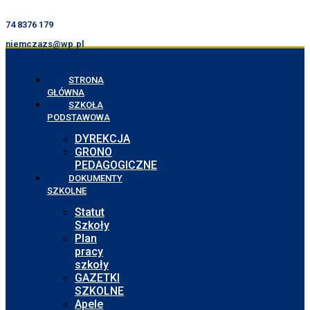
74 8376 179
niemczazs@wp.pl
STRONA
GŁÓWNA
SZKOŁA
PODSTAWOWA
DYREKCJA
GRONO
PEDAGOGICZNE
DOKUMENTY
SZKOLNE
Statut
Szkoły
Plan
pracy
szkoły
GAZETKI
SZKOLNE
Apele