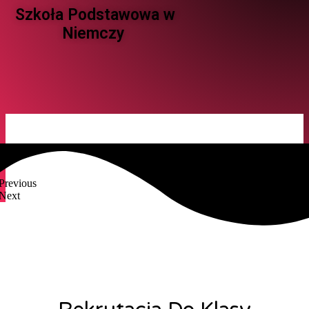
Szkoła Podstawowa w
Niemczy ​
Previous
Next