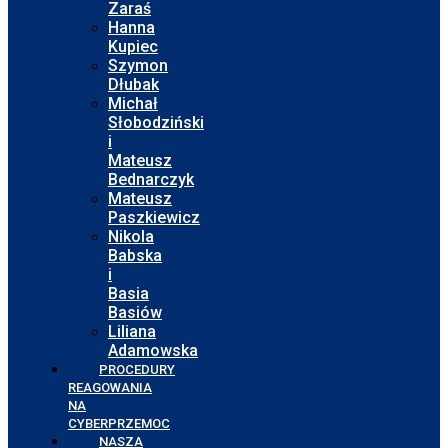
Zaraś
Hanna
Kupiec
Szymon
Dłubak
Michał
Słobodziński
i
Mateusz
Bednarczyk
Mateusz
Paszkiewicz
Nikola
Babska
i
Basia
Basiów
Liliana
Adamowska
PROCEDURY
REAGOWANIA
NA
CYBERPRZEMOC
NASZA