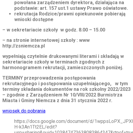
powołana zarządzeniem dyrektora, działająca na
podstawie: art. 157 ust.1 ustawy Prawo oświatowe.
rekrutacja Rodzice/prawni opiekunowie pobierają
wnioski dostępne
– w sekretariacie szkoły w godz. 8.00 – 15.00
– na stronie internetowej szkoły : www
http://zsniemcza.pl
wypełniają czytelnie drukowanymi literami i składają w
sekretariacie szkoły w terminach zgodnych z
harmonogramem rekrutacji, zamieszczonych poniżej.
TERMINY przeprowadzenia postępowania
rekrutacyjnego i postępowania uzupełniającego, w tym
terminy składania dokumentów na rok szkolny 2022/2023
– zgodnie z Zarządzeniem Nr 10/VIII/2022 Burmistrza
Miasta i Gminy Niemcza z dnia 31 stycznia 2022 r.
wniosek do pobrania
https://docs.google.com/document/d/1wppsLoPX_JP
H-k3An1Tt2EL/edit?
usp=sharing&ouid=103847473638083864347&rtpof=tru