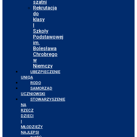
szatni
Rekrutacja
do
klasy
I
Szkoły
Podstawowej
im.
Bolesława
Chrobrego
w
Niemczy
UBEZPIECZENIE
UNIQA
RODO
SAMORZĄD
UCZNIOWSKI
STOWARZYSZENIE
NA
RZECZ
DZIECI
I
MŁODZIEŻY
NAJLEPSI