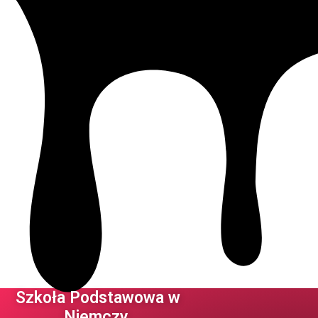
Szkoła Podstawowa w
Niemczy ​