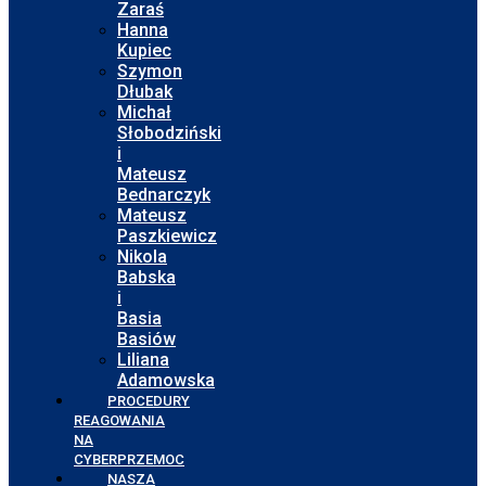
Zaraś
Hanna
Kupiec
Szymon
Dłubak
Michał
Słobodziński
i
Mateusz
Bednarczyk
Mateusz
Paszkiewicz
Nikola
Babska
i
Basia
Basiów
Liliana
Adamowska
PROCEDURY
REAGOWANIA
NA
CYBERPRZEMOC
NASZA