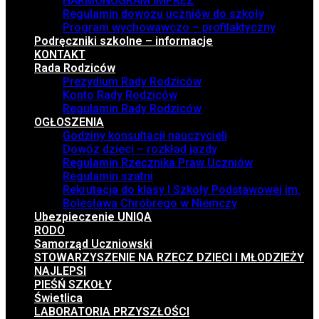
HARMONOGRAM IMPREZ
Regulamin dowozu uczniów do szkoły
Program wychowawczo – profilaktyczny
Podręczniki szkolne – informacje
KONTAKT
Rada Rodziców
Prezydium Rady Rodziców
Konto Rady Rodziców
Regulamin Rady Rodziców
OGŁOSZENIA
Godziny konsultacji nauczycieli
Dowóz dzieci – rozkład jazdy
Regulamin Rzecznika Praw Uczniów
Regulamin szatni
Rekrutacja do klasy I Szkoły Podstawowej im.
Bolesława Chrobrego w Niemczy
Ubezpieczenie UNIQA
RODO
Samorząd Uczniowski
STOWARZYSZENIE NA RZECZ DZIECI I MŁODZIEŻY
NAJLEPSI
PIEŚŃ SZKOŁY
Świetlica
LABORATORIA PRZYSZŁOŚCI