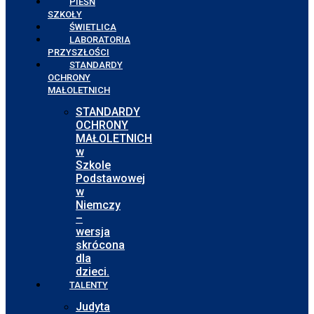
PIEŚŃ
SZKOŁY
ŚWIETLICA
LABORATORIA
PRZYSZŁOŚCI
STANDARDY
OCHRONY
MAŁOLETNICH
STANDARDY
OCHRONY
MAŁOLETNICH
w
Szkole
Podstawowej
w
Niemczy
–
wersja
skrócona
dla
dzieci.
TALENTY
Judyta