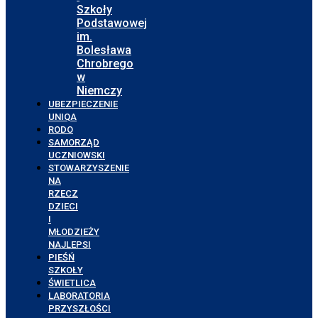
Szkoły
Podstawowej
im.
Bolesława
Chrobrego
w
Niemczy
UBEZPIECZENIE
UNIQA
RODO
SAMORZĄD
UCZNIOWSKI
STOWARZYSZENIE
NA
RZECZ
DZIECI
I
MŁODZIEŻY
NAJLEPSI
PIEŚŃ
SZKOŁY
ŚWIETLICA
LABORATORIA
PRZYSZŁOŚCI