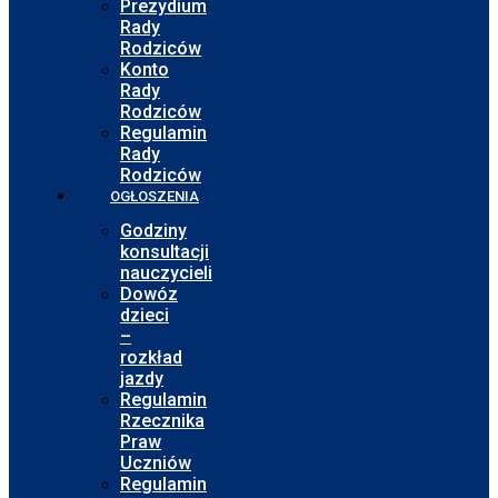
Prezydium
Rady
Rodziców
Konto
Rady
Rodziców
Regulamin
Rady
Rodziców
OGŁOSZENIA
Godziny
konsultacji
nauczycieli
Dowóz
dzieci
–
rozkład
jazdy
Regulamin
Rzecznika
Praw
Uczniów
Regulamin