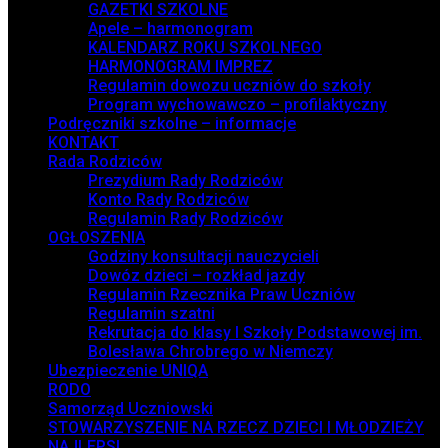
GAZETKI SZKOLNE
Apele – harmonogram
KALENDARZ ROKU SZKOLNEGO
HARMONOGRAM IMPREZ
Regulamin dowozu uczniów do szkoły
Program wychowawczo – profilaktyczny
Podręczniki szkolne – informacje
KONTAKT
Rada Rodziców
Prezydium Rady Rodziców
Konto Rady Rodziców
Regulamin Rady Rodziców
OGŁOSZENIA
Godziny konsultacji nauczycieli
Dowóz dzieci – rozkład jazdy
Regulamin Rzecznika Praw Uczniów
Regulamin szatni
Rekrutacja do klasy I Szkoły Podstawowej im.
Bolesława Chrobrego w Niemczy
Ubezpieczenie UNIQA
RODO
Samorząd Uczniowski
STOWARZYSZENIE NA RZECZ DZIECI I MŁODZIEŻY
NAJLEPSI