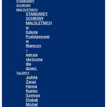
STANDARDY
OCHRONY
MAŁOLETNICH
STANDARDY
OCHRONY
MAŁOLETNICH
w
Szkole
Podstawowej
w
Niemczy
–
wersja
skrócona
dla
dzieci.
TALENTY
Judyta
Zaraś
Hanna
Kupiec
Szymon
Dłubak
Michał