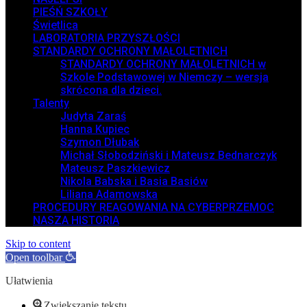
PIEŚŃ SZKOŁY
Świetlica
LABORATORIA PRZYSZŁOŚCI
STANDARDY OCHRONY MAŁOLETNICH
STANDARDY OCHRONY MAŁOLETNICH w
Szkole Podstawowej w Niemczy – wersja
skrócona dla dzieci.
Talenty
Judyta Zaraś
Hanna Kupiec
Szymon Dłubak
Michał Słobodziński i Mateusz Bednarczyk
Mateusz Paszkiewicz
Nikola Babska i Basia Basiów
Liliana Adamowska
PROCEDURY REAGOWANIA NA CYBERPRZEMOC
NASZA HISTORIA
Skip to content
Open toolbar
Ułatwienia
Zwiększanie tekstu