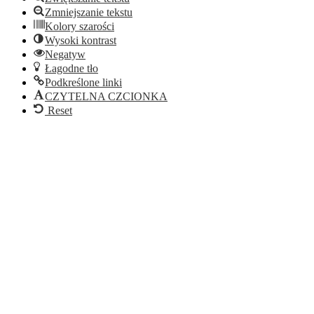
Zmniejszanie tekstu
Kolory szarości
Wysoki kontrast
Negatyw
Łagodne tło
Podkreślone linki
CZYTELNA CZCIONKA
Reset