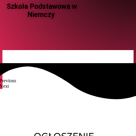
Szkoła Podstawowa w
Niemczy ​
Previous
Next