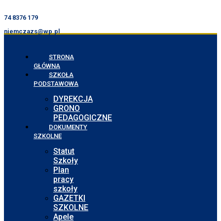
74 8376 179
niemczazs@wp.pl
STRONA
GŁÓWNA
SZKOŁA
PODSTAWOWA
DYREKCJA
GRONO
PEDAGOGICZNE
DOKUMENTY
SZKOLNE
Statut
Szkoły
Plan
pracy
szkoły
GAZETKI
SZKOLNE
Apele