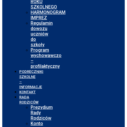
ROKU
SZKOLNEGO
HARMONOGRAM
IMPREZ
Regulamin
dowozu
uczniów
do
szkoły
Program
wychowawczo
–
profilaktyczny
PODRĘCZNIKI
SZKOLNE
–
INFORMACJE
KONTAKT
RADA
RODZICÓW
Prezydium
Rady
Rodziców
Konto