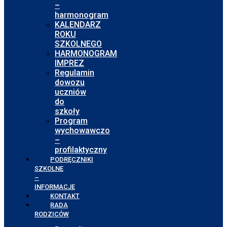
–
harmonogram
KALENDARZ
ROKU
SZKOLNEGO
HARMONOGRAM
IMPREZ
Regulamin
dowozu
uczniów
do
szkoły
Program
wychowawczo
–
profilaktyczny
PODRĘCZNIKI
SZKOLNE
–
INFORMACJE
KONTAKT
RADA
RODZICÓW