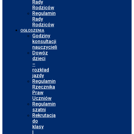
Rady
Rodziców
Regulamin
Rady
Rodziców
OGŁOSZENIA
Godziny
konsultacji
nauczycieli
Dowóz
dzieci
–
rozkład
jazdy
Regulamin
Rzecznika
Praw
Uczniów
Regulamin
szatni
Rekrutacja
do
klasy
I