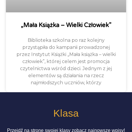
„Mała Książka – Wielki Człowiek”
Biblioteka szkolna po raz kolejny
przystąpiła do kampanii prowadzonej
przez Instytut Książki „Mała książka – wielki
człowiek”, której celem jest promocja
czytelnictwa wśród dzieci. Jednym z jej
elementów są działania na rzecz
najmłodszych uczniów, którzy
Klasa
Przejdź na stronę swojej klasy zobacz najnowsze wpisy!