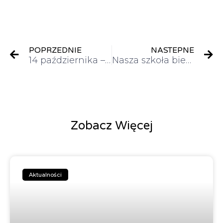
POPRZEDNIE
NASTEPNE
14 października – uroczyste pasowanie na ucznia i Dzień Edukacji Narodowej
Nasza szkoła bierze udział w akcji SZKOŁY PEŁNE TALENTÓW
Zobacz Więcej
Aktualności