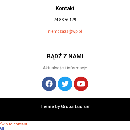
Kontakt
74 8376 179
niemczazs@wp.pl
BĄDŹ Z NAMI
Aktualności i informacje
Theme by Grupa Lucrum
Skip to content
O