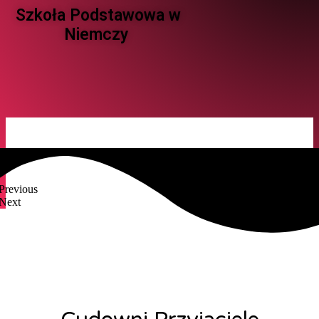
Szkoła Podstawowa w
Niemczy ​
Previous
Next