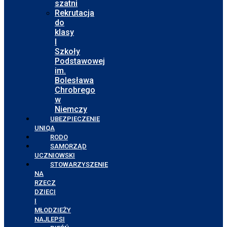
szatni
Rekrutacja
do
klasy
I
Szkoły
Podstawowej
im.
Bolesława
Chrobrego
w
Niemczy
UBEZPIECZENIE
UNIQA
RODO
SAMORZĄD
UCZNIOWSKI
STOWARZYSZENIE
NA
RZECZ
DZIECI
I
MŁODZIEŻY
NAJLEPSI