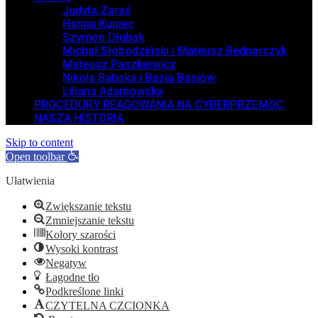
Judyta Zaraś
Hanna Kupiec
Szymon Dłubak
Michał Słobodziński i Mateusz Bednarczyk
Mateusz Paszkiewicz
Nikola Babska i Basia Basiów
Liliana Adamowska
PROCEDURY REAGOWANIA NA CYBERPRZEMOC
NASZA HISTORIA
Skip to content
Open toolbar
Ułatwienia
Zwiększanie tekstu
Zmniejszanie tekstu
Kolory szarości
Wysoki kontrast
Negatyw
Łagodne tło
Podkreślone linki
CZYTELNA CZCIONKA