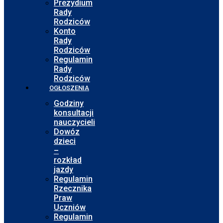
Prezydium
Rady
Rodziców
Konto
Rady
Rodziców
Regulamin
Rady
Rodziców
OGŁOSZENIA
Godziny
konsultacji
nauczycieli
Dowóz
dzieci
–
rozkład
jazdy
Regulamin
Rzecznika
Praw
Uczniów
Regulamin