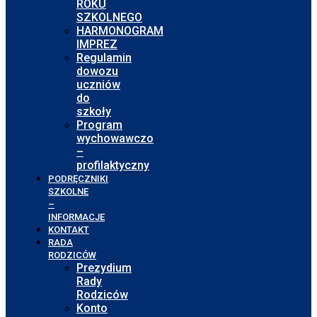
ROKU
SZKOLNEGO
HARMONOGRAM
IMPREZ
Regulamin
dowozu
uczniów
do
szkoły
Program
wychowawczo
–
profilaktyczny
PODRĘCZNIKI
SZKOLNE
–
INFORMACJE
KONTAKT
RADA
RODZICÓW
Prezydium
Rady
Rodziców
Konto