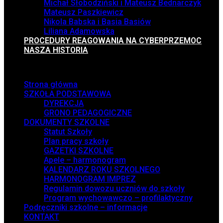
Michał Słobodziński i Mateusz Bednarczyk
Mateusz Paszkiewicz
Nikola Babska i Basia Basiów
Liliana Adamowska
PROCEDURY REAGOWANIA NA CYBERPRZEMOC
NASZA HISTORIA
Menu
Strona główna
SZKOŁA PODSTAWOWA
DYREKCJA
GRONO PEDAGOGICZNE
DOKUMENTY SZKOLNE
Statut Szkoły
Plan pracy szkoły
GAZETKI SZKOLNE
Apele – harmonogram
KALENDARZ ROKU SZKOLNEGO
HARMONOGRAM IMPREZ
Regulamin dowozu uczniów do szkoły
Program wychowawczo – profilaktyczny
Podręczniki szkolne – informacje
KONTAKT