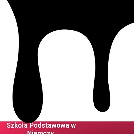
Szkoła Podstawowa w
Niemczy ​