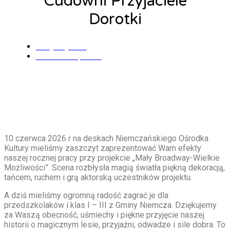
Cudowni Przyjaciele
Dorotki
Alicja Łysiak
11 czerwca, 2026
10 czerwca 2026 r na deskach Niemczańskiego Ośrodka
Kultury mieliśmy zaszczyt zaprezentować Wam efekty
naszej rocznej pracy przy projekcie „Mały Broadway-Wielkie
Możliwości”. Scena rozbłysła magią światła piękną dekoracją,
tańcem, ruchem i grą aktorską uczestników projektu.
A dziś mieliśmy ogromną radość zagrać je dla
przedszkolaków i klas I – III z Gminy Niemcza. Dziękujemy
za Waszą obecność, uśmiechy i piękne przyjęcie naszej
historii o magicznym lesie, przyjaźni, odwadze i sile dobra. To