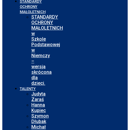
STANDARDY
OCHRONY
MAŁOLETNICH
STANDARDY
OCHRONY
MAŁOLETNICH
w
Szkole
Podstawowej
w
Niemczy
–
wersja
skrócona
dla
dzieci.
TALENTY
Judyta
Zaraś
Hanna
Kupiec
Szymon
Dłubak
Michał