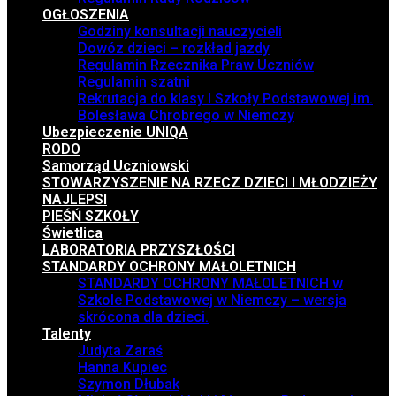
OGŁOSZENIA
Godziny konsultacji nauczycieli
Dowóz dzieci – rozkład jazdy
Regulamin Rzecznika Praw Uczniów
Regulamin szatni
Rekrutacja do klasy I Szkoły Podstawowej im.
Bolesława Chrobrego w Niemczy
Ubezpieczenie UNIQA
RODO
Samorząd Uczniowski
STOWARZYSZENIE NA RZECZ DZIECI I MŁODZIEŻY
NAJLEPSI
PIEŚŃ SZKOŁY
Świetlica
LABORATORIA PRZYSZŁOŚCI
STANDARDY OCHRONY MAŁOLETNICH
STANDARDY OCHRONY MAŁOLETNICH w
Szkole Podstawowej w Niemczy – wersja
skrócona dla dzieci.
Talenty
Judyta Zaraś
Hanna Kupiec
Szymon Dłubak