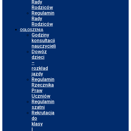
Rady
Rodziców
Regulamin
Rady
Rodziców
OGŁOSZENIA
Godziny
konsultacji
nauczycieli
Dowóz
dzieci
–
rozkład
jazdy
Regulamin
Rzecznika
Praw
Uczniów
Regulamin
szatni
Rekrutacja
do
klasy
I