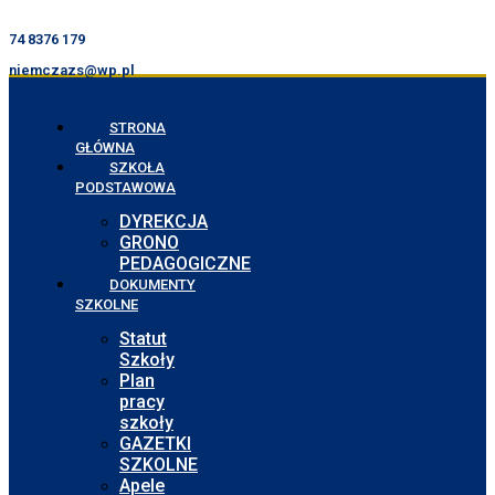
74 8376 179
niemczazs@wp.pl
STRONA
GŁÓWNA
SZKOŁA
PODSTAWOWA
DYREKCJA
GRONO
PEDAGOGICZNE
DOKUMENTY
SZKOLNE
Statut
Szkoły
Plan
pracy
szkoły
GAZETKI
SZKOLNE
Apele