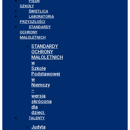
PIEŚŃ
SZKOŁY
ŚWIETLICA
LABORATORIA
PRZYSZŁOŚCI
STANDARDY
OCHRONY
MAŁOLETNICH
STANDARDY
OCHRONY
MAŁOLETNICH
w
Szkole
Podstawowej
w
Niemczy
–
wersja
skrócona
dla
dzieci.
TALENTY
Judyta