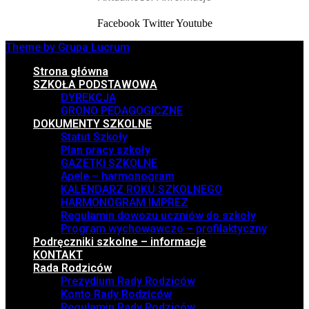
Facebook
Twitter
Youtube
Theme by Grupa Lucrum
Strona główna
SZKOŁA PODSTAWOWA
DYREKCJA
GRONO PEDAGOGICZNE
DOKUMENTY SZKOLNE
Statut Szkoły
Plan pracy szkoły
GAZETKI SZKOLNE
Apele – harmonogram
KALENDARZ ROKU SZKOLNEGO
HARMONOGRAM IMPREZ
Regulamin dowozu uczniów do szkoły
Program wychowawczo – profilaktyczny
Podręczniki szkolne – informacje
KONTAKT
Rada Rodziców
Prezydium Rady Rodziców
Konto Rady Rodziców
Regulamin Rady Rodziców