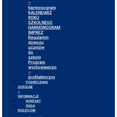
–
harmonogram
KALENDARZ
ROKU
SZKOLNEGO
HARMONOGRAM
IMPREZ
Regulamin
dowozu
uczniów
do
szkoły
Program
wychowawczo
–
profilaktyczny
PODRĘCZNIKI
SZKOLNE
–
INFORMACJE
KONTAKT
RADA
RODZICÓW