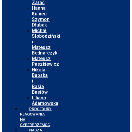
Zaraś
Hanna
Kupiec
Szymon
Dłubak
Michał
Słobodziński
i
Mateusz
Bednarczyk
Mateusz
Paszkiewicz
Nikola
Babska
i
Basia
Basiów
Liliana
Adamowska
PROCEDURY
REAGOWANIA
NA
CYBERPRZEMOC
NASZA