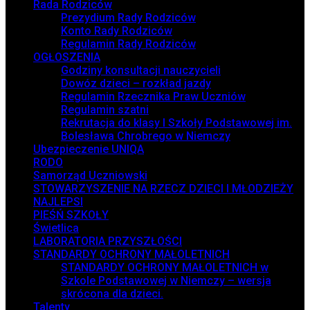
Rada Rodziców
Prezydium Rady Rodziców
Konto Rady Rodziców
Regulamin Rady Rodziców
OGŁOSZENIA
Godziny konsultacji nauczycieli
Dowóz dzieci – rozkład jazdy
Regulamin Rzecznika Praw Uczniów
Regulamin szatni
Rekrutacja do klasy I Szkoły Podstawowej im.
Bolesława Chrobrego w Niemczy
Ubezpieczenie UNIQA
RODO
Samorząd Uczniowski
STOWARZYSZENIE NA RZECZ DZIECI I MŁODZIEŻY
NAJLEPSI
PIEŚŃ SZKOŁY
Świetlica
LABORATORIA PRZYSZŁOŚCI
STANDARDY OCHRONY MAŁOLETNICH
STANDARDY OCHRONY MAŁOLETNICH w
Szkole Podstawowej w Niemczy – wersja
skrócona dla dzieci.
Talenty