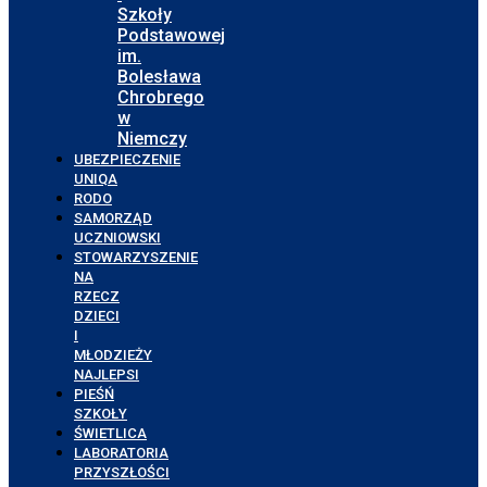
Szkoły
Podstawowej
im.
Bolesława
Chrobrego
w
Niemczy
UBEZPIECZENIE
UNIQA
RODO
SAMORZĄD
UCZNIOWSKI
STOWARZYSZENIE
NA
RZECZ
DZIECI
I
MŁODZIEŻY
NAJLEPSI
PIEŚŃ
SZKOŁY
ŚWIETLICA
LABORATORIA
PRZYSZŁOŚCI