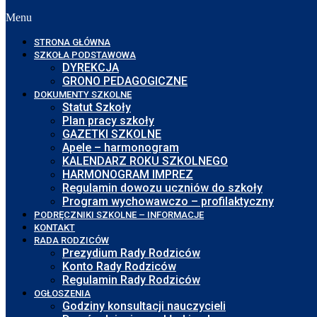
Menu
STRONA GŁÓWNA
SZKOŁA PODSTAWOWA
DYREKCJA
GRONO PEDAGOGICZNE
DOKUMENTY SZKOLNE
Statut Szkoły
Plan pracy szkoły
GAZETKI SZKOLNE
Apele – harmonogram
KALENDARZ ROKU SZKOLNEGO
HARMONOGRAM IMPREZ
Regulamin dowozu uczniów do szkoły
Program wychowawczo – profilaktyczny
PODRĘCZNIKI SZKOLNE – INFORMACJE
KONTAKT
RADA RODZICÓW
Prezydium Rady Rodziców
Konto Rady Rodziców
Regulamin Rady Rodziców
OGŁOSZENIA
Godziny konsultacji nauczycieli