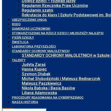
Dowóz dzieci – rozkład jazdy
Regulamin Rzecznika Praw Uczniów
Regulamin szatni
Rekrutacja do klasy I Szkoły Podstawowej im. 
UBEZPIECZENIE UNIQA
RODO
SAMORZĄD UCZNIOWSKI
STOWARZYSZENIE NA RZECZ DZIECI I MŁODZIEŻY NAJLEPSI
PIEŚŃ SZKOŁY
ŚWIETLICA
LABORATORIA PRZYSZŁOŚCI
STANDARDY OCHRONY MAŁOLETNICH
STANDARDY OCHRONY MAŁOLETNICH w Szkole Pod
TALENTY
Judyta Zaraś
Hanna Kupiec
Szymon Dłubak
Michał Słobodziński i Mateusz Bednarczyk
Mateusz Paszkiewicz
Nikola Babska i Basia Basiów
Liliana Adamowska
PROCEDURY REAGOWANIA NA CYBERPRZEMOC
NASZA HISTORIA