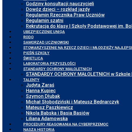
Godziny konsultacji nauczycieli
Dowóz dzieci – rozkład jazdy
Regulamin Rzecznika Praw Uczniów
Regulamin szatni
Rekrutacja do klasy I Szkoły Podstawowej im. 
UBEZPIECZENIE UNIQA
RODO
SAMORZĄD UCZNIOWSKI
STOWARZYSZENIE NA RZECZ DZIECI I MŁODZIEŻY NAJLEPS
PIEŚŃ SZKOŁY
ŚWIETLICA
LABORATORIA PRZYSZŁOŚCI
STANDARDY OCHRONY MAŁOLETNICH
STANDARDY OCHRONY MAŁOLETNICH w Szkole Pod
TALENTY
Judyta Zaraś
Hanna Kupiec
Szymon Dłubak
Michał Słobodziński i Mateusz Bednarczyk
Mateusz Paszkiewicz
Nikola Babska i Basia Basiów
Liliana Adamowska
PROCEDURY REAGOWANIA NA CYBERPRZEMOC
NASZA HISTORIA