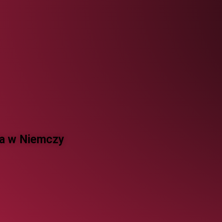
 w Niemczy ​