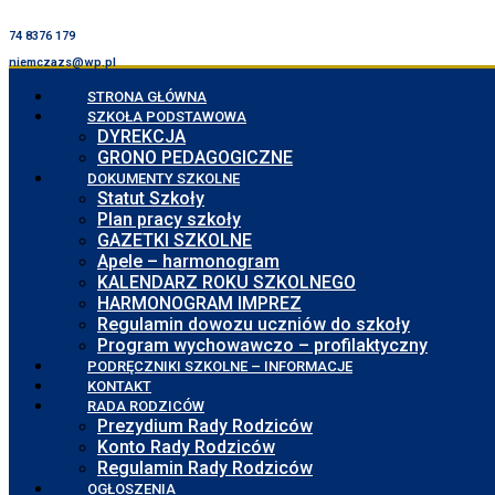
74 8376 179
niemczazs@wp.pl
STRONA GŁÓWNA
SZKOŁA PODSTAWOWA
DYREKCJA
GRONO PEDAGOGICZNE
DOKUMENTY SZKOLNE
Statut Szkoły
Plan pracy szkoły
GAZETKI SZKOLNE
Apele – harmonogram
KALENDARZ ROKU SZKOLNEGO
HARMONOGRAM IMPREZ
Regulamin dowozu uczniów do szkoły
Program wychowawczo – profilaktyczny
PODRĘCZNIKI SZKOLNE – INFORMACJE
KONTAKT
RADA RODZICÓW
Prezydium Rady Rodziców
Konto Rady Rodziców
Regulamin Rady Rodziców
OGŁOSZENIA