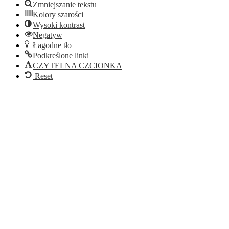
Zmniejszanie tekstu
Kolory szarości
Wysoki kontrast
Negatyw
Łagodne tło
Podkreślone linki
CZYTELNA CZCIONKA
Reset