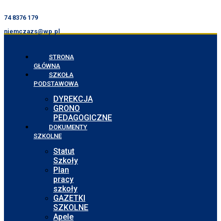
74 8376 179
niemczazs@wp.pl
STRONA
GŁÓWNA
SZKOŁA
PODSTAWOWA
DYREKCJA
GRONO
PEDAGOGICZNE
DOKUMENTY
SZKOLNE
Statut
Szkoły
Plan
pracy
szkoły
GAZETKI
SZKOLNE
Apele