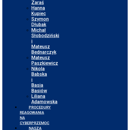
Zaraś
Hanna
Kupiec
Szymon
Dłubak
Michał
Słobodziński
i
Mateusz
Bednarczyk
Mateusz
Paszkiewicz
Nikola
Babska
i
Basia
Basiów
Liliana
Adamowska
PROCEDURY
REAGOWANIA
NA
CYBERPRZEMOC
NASZA