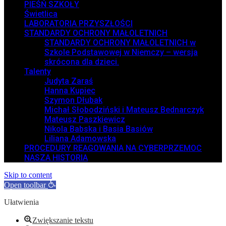
PIEŚŃ SZKOŁY
Świetlica
LABORATORIA PRZYSZŁOŚCI
STANDARDY OCHRONY MAŁOLETNICH
STANDARDY OCHRONY MAŁOLETNICH w
Szkole Podstawowej w Niemczy – wersja
skrócona dla dzieci.
Talenty
Judyta Zaraś
Hanna Kupiec
Szymon Dłubak
Michał Słobodziński i Mateusz Bednarczyk
Mateusz Paszkiewicz
Nikola Babska i Basia Basiów
Liliana Adamowska
PROCEDURY REAGOWANIA NA CYBERPRZEMOC
NASZA HISTORIA
Skip to content
Open toolbar
Ułatwienia
Zwiększanie tekstu