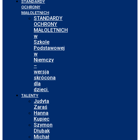
STANDARDY
OCHRONY
MAŁOLETNICH
STANDARDY
OCHRONY
MAŁOLETNICH
w
Szkole
Podstawowej
w
Niemczy
–
wersja
skrócona
dla
dzieci.
TALENTY
Judyta
Zaraś
Hanna
Kupiec
Szymon
Dłubak
Michał