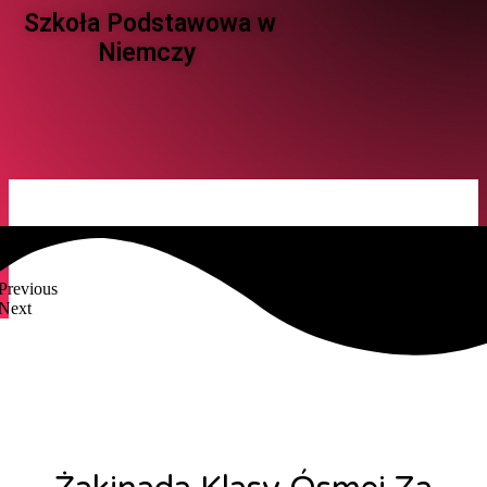
Szkoła Podstawowa w
Niemczy ​
Previous
Next