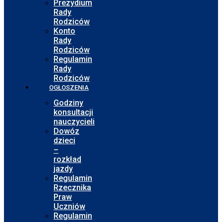
Prezydium
Rady
Rodziców
Konto
Rady
Rodziców
Regulamin
Rady
Rodziców
OGŁOSZENIA
Godziny
konsultacji
nauczycieli
Dowóz
dzieci
–
rozkład
jazdy
Regulamin
Rzecznika
Praw
Uczniów
Regulamin