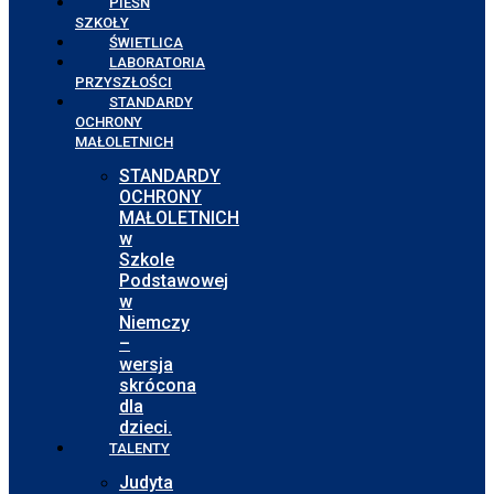
PIEŚŃ
SZKOŁY
ŚWIETLICA
LABORATORIA
PRZYSZŁOŚCI
STANDARDY
OCHRONY
MAŁOLETNICH
STANDARDY
OCHRONY
MAŁOLETNICH
w
Szkole
Podstawowej
w
Niemczy
–
wersja
skrócona
dla
dzieci.
TALENTY
Judyta