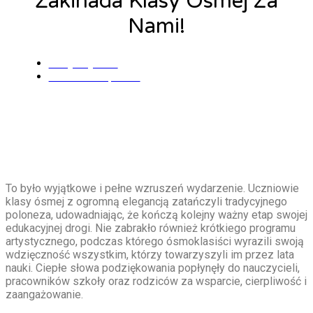
Żakinada Klasy Ósmej Za
Nami!
Alicja Łysiak
21 czerwca, 2026
To było wyjątkowe i pełne wzruszeń wydarzenie. Uczniowie
klasy ósmej z ogromną elegancją zatańczyli tradycyjnego
poloneza, udowadniając, że kończą kolejny ważny etap swojej
edukacyjnej drogi. Nie zabrakło również krótkiego programu
artystycznego, podczas którego ósmoklasiści wyrazili swoją
wdzięczność wszystkim, którzy towarzyszyli im przez lata
nauki. Ciepłe słowa podziękowania popłynęły do nauczycieli,
pracowników szkoły oraz rodziców za wsparcie, cierpliwość i
zaangażowanie.