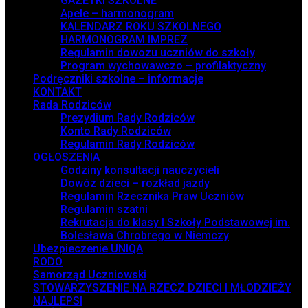
GAZETKI SZKOLNE
Apele – harmonogram
KALENDARZ ROKU SZKOLNEGO
HARMONOGRAM IMPREZ
Regulamin dowozu uczniów do szkoły
Program wychowawczo – profilaktyczny
Podręczniki szkolne – informacje
KONTAKT
Rada Rodziców
Prezydium Rady Rodziców
Konto Rady Rodziców
Regulamin Rady Rodziców
OGŁOSZENIA
Godziny konsultacji nauczycieli
Dowóz dzieci – rozkład jazdy
Regulamin Rzecznika Praw Uczniów
Regulamin szatni
Rekrutacja do klasy I Szkoły Podstawowej im.
Bolesława Chrobrego w Niemczy
Ubezpieczenie UNIQA
RODO
Samorząd Uczniowski
STOWARZYSZENIE NA RZECZ DZIECI I MŁODZIEŻY
NAJLEPSI