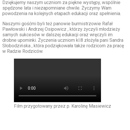
Dziękujemy naszym uczniom za piękne występy, wspólnie
spędzone lata i niezapomniane chwile. Życzymy Wam
powodzenia na kolejnych etapach edukacji oraz spełnienia.
Naszymi gośćmi byli też panowie burmistrzowie Rafał
Pawłowski i Andrzej Osipowicz , którzy życzyli młodzieży
samych sukcesów w dalszej edukacji oraz wręczyli im
drobne upominki. Życzenia uczniom kl.8 złożyła pani Sandra
Słobodzińska , która podziękowała także rodzicom za pracę
w Radzie Rodziców.
Film przygotowany przez p. Karolinę Masiewicz