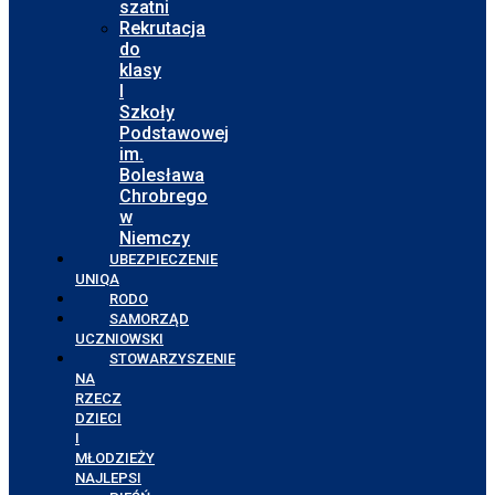
szatni
Rekrutacja
do
klasy
I
Szkoły
Podstawowej
im.
Bolesława
Chrobrego
w
Niemczy
UBEZPIECZENIE
UNIQA
RODO
SAMORZĄD
UCZNIOWSKI
STOWARZYSZENIE
NA
RZECZ
DZIECI
I
MŁODZIEŻY
NAJLEPSI