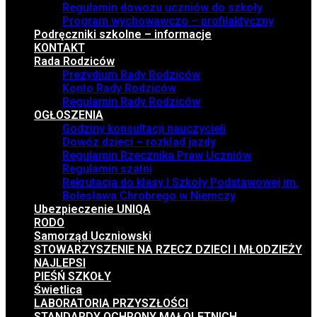
Regulamin dowozu uczniów do szkoły
Program wychowawczo – profilaktyczny
Podręczniki szkolne – informacje
KONTAKT
Rada Rodziców
Prezydium Rady Rodziców
Konto Rady Rodziców
Regulamin Rady Rodziców
OGŁOSZENIA
Godziny konsultacji nauczycieli
Dowóz dzieci – rozkład jazdy
Regulamin Rzecznika Praw Uczniów
Regulamin szatni
Rekrutacja do klasy I Szkoły Podstawowej im.
Bolesława Chrobrego w Niemczy
Ubezpieczenie UNIQA
RODO
Samorząd Uczniowski
STOWARZYSZENIE NA RZECZ DZIECI I MŁODZIEŻY
NAJLEPSI
PIEŚŃ SZKOŁY
Świetlica
LABORATORIA PRZYSZŁOŚCI
STANDARDY OCHRONY MAŁOLETNICH