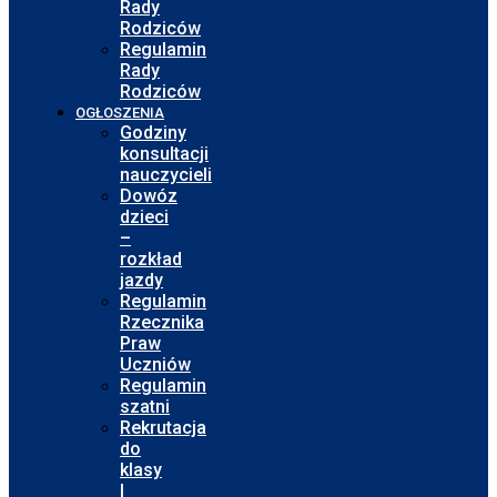
Rady
Rodziców
Regulamin
Rady
Rodziców
OGŁOSZENIA
Godziny
konsultacji
nauczycieli
Dowóz
dzieci
–
rozkład
jazdy
Regulamin
Rzecznika
Praw
Uczniów
Regulamin
szatni
Rekrutacja
do
klasy
I