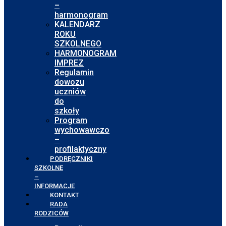
–
harmonogram
KALENDARZ
ROKU
SZKOLNEGO
HARMONOGRAM
IMPREZ
Regulamin
dowozu
uczniów
do
szkoły
Program
wychowawczo
–
profilaktyczny
PODRĘCZNIKI
SZKOLNE
–
INFORMACJE
KONTAKT
RADA
RODZICÓW