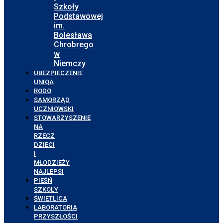
Szkoły
Podstawowej
im.
Bolesława
Chrobrego
w
Niemczy
UBEZPIECZENIE
UNIQA
RODO
SAMORZĄD
UCZNIOWSKI
STOWARZYSZENIE
NA
RZECZ
DZIECI
I
MŁODZIEŻY
NAJLEPSI
PIEŚŃ
SZKOŁY
ŚWIETLICA
LABORATORIA
PRZYSZŁOŚCI