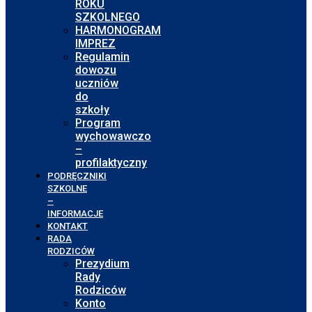
ROKU
SZKOLNEGO
HARMONOGRAM
IMPREZ
Regulamin
dowozu
uczniów
do
szkoły
Program
wychowawczo
–
profilaktyczny
PODRĘCZNIKI
SZKOLNE
–
INFORMACJE
KONTAKT
RADA
RODZICÓW
Prezydium
Rady
Rodziców
Konto