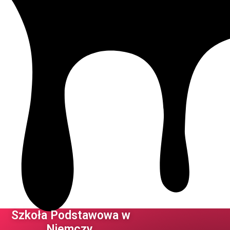
Szkoła Podstawowa w
Niemczy ​