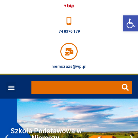
Open toolbar
74 8376 179
niemczazs@wp.pl