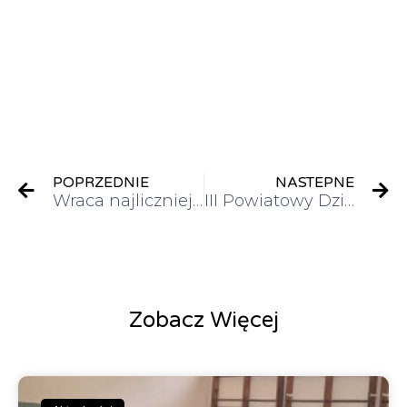
POPRZEDNIE
NASTEPNE
Wraca najliczniejsza akcja czytelnicza w Polsce!
III Powiatowy Dzień Języków Obcych
Zobacz Więcej