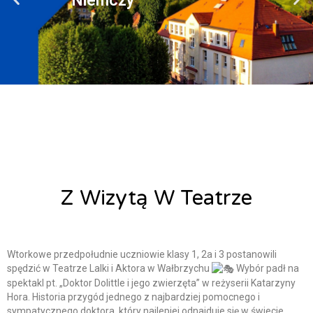
Z Wizytą W Teatrze
Alicja Łysiak
7 czerwca, 2023
Wtorkowe przedpołudnie uczniowie klasy 1, 2a i 3 postanowili
spędzić w Teatrze Lalki i Aktora w Wałbrzychu
Wybór padł na
spektakl pt. „Doktor Dolittle i jego zwierzęta” w reżyserii Katarzyny
Hora. Historia przygód jednego z najbardziej pomocnego i
sympatycznego doktora, który najlepiej odnajduje się w świecie