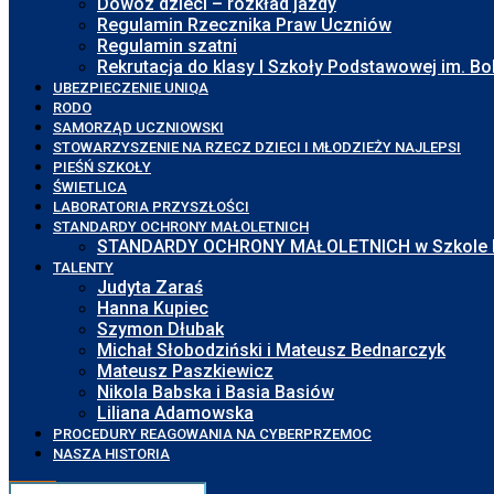
Dowóz dzieci – rozkład jazdy
Regulamin Rzecznika Praw Uczniów
Regulamin szatni
Rekrutacja do klasy I Szkoły Podstawowej im. 
UBEZPIECZENIE UNIQA
RODO
SAMORZĄD UCZNIOWSKI
STOWARZYSZENIE NA RZECZ DZIECI I MŁODZIEŻY NAJLEPSI
PIEŚŃ SZKOŁY
ŚWIETLICA
LABORATORIA PRZYSZŁOŚCI
STANDARDY OCHRONY MAŁOLETNICH
STANDARDY OCHRONY MAŁOLETNICH w Szkole Pod
TALENTY
Judyta Zaraś
Hanna Kupiec
Szymon Dłubak
Michał Słobodziński i Mateusz Bednarczyk
Mateusz Paszkiewicz
Nikola Babska i Basia Basiów
Liliana Adamowska
PROCEDURY REAGOWANIA NA CYBERPRZEMOC
NASZA HISTORIA