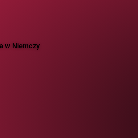
 w Niemczy ​