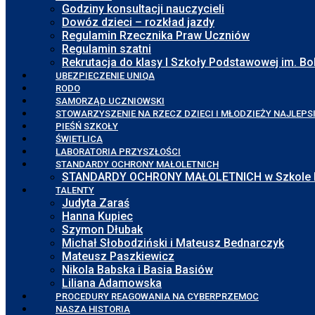
Godziny konsultacji nauczycieli
Dowóz dzieci – rozkład jazdy
Regulamin Rzecznika Praw Uczniów
Regulamin szatni
Rekrutacja do klasy I Szkoły Podstawowej im. 
UBEZPIECZENIE UNIQA
RODO
SAMORZĄD UCZNIOWSKI
STOWARZYSZENIE NA RZECZ DZIECI I MŁODZIEŻY NAJLEPS
PIEŚŃ SZKOŁY
ŚWIETLICA
LABORATORIA PRZYSZŁOŚCI
STANDARDY OCHRONY MAŁOLETNICH
STANDARDY OCHRONY MAŁOLETNICH w Szkole Pod
TALENTY
Judyta Zaraś
Hanna Kupiec
Szymon Dłubak
Michał Słobodziński i Mateusz Bednarczyk
Mateusz Paszkiewicz
Nikola Babska i Basia Basiów
Liliana Adamowska
PROCEDURY REAGOWANIA NA CYBERPRZEMOC
NASZA HISTORIA