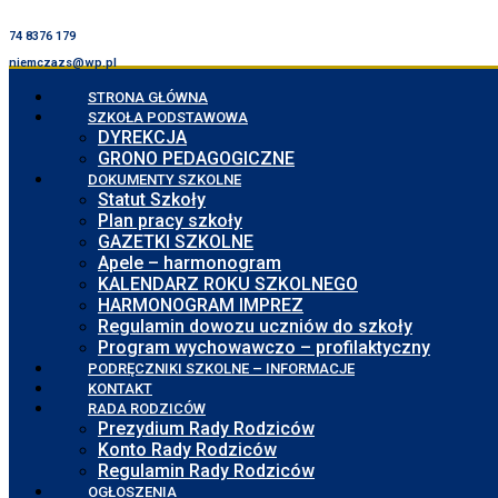
74 8376 179
niemczazs@wp.pl
STRONA GŁÓWNA
SZKOŁA PODSTAWOWA
DYREKCJA
GRONO PEDAGOGICZNE
DOKUMENTY SZKOLNE
Statut Szkoły
Plan pracy szkoły
GAZETKI SZKOLNE
Apele – harmonogram
KALENDARZ ROKU SZKOLNEGO
HARMONOGRAM IMPREZ
Regulamin dowozu uczniów do szkoły
Program wychowawczo – profilaktyczny
PODRĘCZNIKI SZKOLNE – INFORMACJE
KONTAKT
RADA RODZICÓW
Prezydium Rady Rodziców
Konto Rady Rodziców
Regulamin Rady Rodziców
OGŁOSZENIA