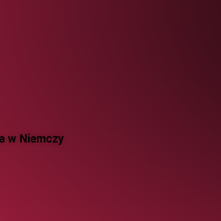
 w Niemczy ​