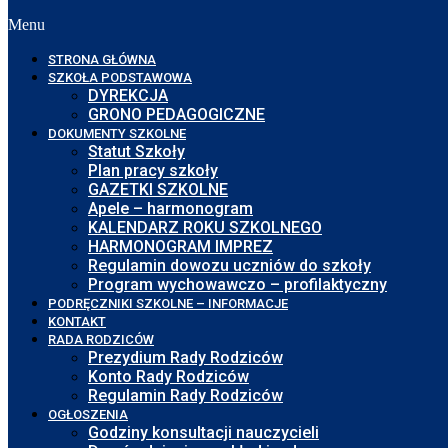
Menu
STRONA GŁÓWNA
SZKOŁA PODSTAWOWA
DYREKCJA
GRONO PEDAGOGICZNE
DOKUMENTY SZKOLNE
Statut Szkoły
Plan pracy szkoły
GAZETKI SZKOLNE
Apele – harmonogram
KALENDARZ ROKU SZKOLNEGO
HARMONOGRAM IMPREZ
Regulamin dowozu uczniów do szkoły
Program wychowawczo – profilaktyczny
PODRĘCZNIKI SZKOLNE – INFORMACJE
KONTAKT
RADA RODZICÓW
Prezydium Rady Rodziców
Konto Rady Rodziców
Regulamin Rady Rodziców
OGŁOSZENIA
Godziny konsultacji nauczycieli